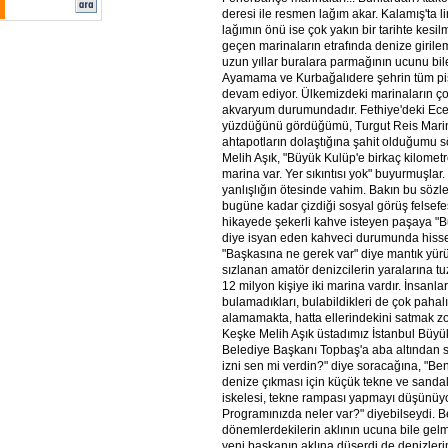
deresi ile resmen lağım akar. Kalamış'ta l
lağımın önü ise çok yakın bir tarihte kesil
geçen marinaların etrafında denize girile
uzun yıllar buralara parmağının ucunu bi
Ayamama ve Kurbağalıdere şehrin tüm pis
devam ediyor. Ülkemizdeki marinaların ç
akvaryum durumundadır. Fethiye'deki Ece 
yüzdüğünü gördüğümü, Turgut Reis Marina
ahtapotların dolaştığına şahit olduğumu 
Melih Aşık, "Büyük Kulüp'e birkaç kilomet
marina var. Yer sıkıntısı yok" buyurmuşlar.
yanlışlığın ötesinde vahim. Bakın bu sözle
bugüne kadar çizdiği sosyal görüş felsef
hikayede şekerli kahve isteyen paşaya "
diye isyan eden kahveci durumunda hisse
"Başkasına ne gerek var" diye mantık yürüt
sızlanan amatör denizcilerin yaralarına tu
12 milyon kişiye iki marina vardır. İnsanla
bulamadıkları, bulabildikleri de çok pahal
alamamakta, hatta ellerindekini satmak z
Keşke Melih Aşık üstadımız İstanbul Büyü
Belediye Başkanı Topbaş'a aba altından so
izni sen mi verdin?" diye soracağına, "Be
denize çıkması için küçük tekne ve sanda
iskelesi, tekne rampası yapmayı düşünü
Programınızda neler var?" diyebilseydi. B
dönemlerdekilerin aklının ucuna bile gelm
yeni başkanın aklına düşerdi de denizler