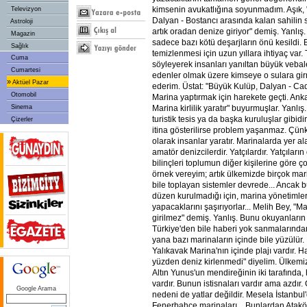
kimsenin avukatlığına soyunmadım. Aşık,
Televizyon
Dalyan - Bostancı arasında kalan sahilin 
Astroloji
artık oradan denize giriyor" demiş. Yanlı
Magazin
sadece bazı kötü deşarjların önü kesildi.
Sağlık
temizlenmesi için uzun yıllara ihtiyaç var
Cuma
söyleyerek insanları yanıltan büyük vebale
Cumartesi
edenler olmak üzere kimseye o sulara gir
»
Aktüel Pazar
ederim. Üstat: "Büyük Kulüp, Dalyan - C
Otomobil
Marina yaptırmak için harekete geçti. Ankar
Sinema
Marina kirlilik yaratır" buyurmuşlar. Yanlı
turistik tesis ya da başka kuruluşlar gibidir. 
Çizerler
itina gösterilirse problem yaşanmaz. Çünkü 
olarak insanlar yaratır. Marinalarda yer al
amatör denizcilerdir. Yatçılardır. Yatçıların
bilinçleri toplumun diğer kişilerine göre ço
örnek vereyim; artık ülkemizde birçok mari
bile toplayan sistemler devrede... Ancak b
düzen kurulmadığı için, marina yönetimleri
yapacaklarını şaşırıyorlar... Melih Bey, "
girilmez" demiş. Yanlış. Bunu okuyanların 
Türkiye'den bile haberi yok sanmalarında
yana bazı marinaların içinde bile yüzülü
Yalıkavak Marina'nın içinde plajı vardır. H
yüzden deniz kirlenmedi" diyelim. Ülkemiz
Altın Yunus'un mendireğinin iki tarafında, 
vardır. Bunun istisnaları vardır ama azdır. O
Google Arama
nedeni de yatlar değildir. Mesela İstanbul
Fenerbahçe marinaları... Bunlardan Ata