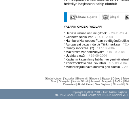
belediye başkanına sahip olurduk...
YAZARIN ÖNCEKİ YAZILARI
Denizin üstüne üstüne gitmek
/ 28-11-2004
Cennette şenlik var
/ 14-11-2004
Hamburg Hanseboot Fuarı ve düşündürdükle
Avrupa yat pazarında bir Türk markası
/ 31
Güney macerası (2)
/ 17-10-2004
Mazeretim var denizdeydim
/ 10-10-2004
Uzaklara çağrı
/ 19-09-2004
Kaptanın kazanılmış hakları ve yeni yönetmel
Yönetmelikteki olası sıkıntılar
/ 05-09-2004
Meteoroloji'de hava durumu çok olumlu
/ 29
Günün İçinden
|
Yazarlar
|
Ekonomi
|
Gündem
|
Siyaset
|
Dünya |
Telev
Spor
|
Günaydın
|
Kapak Güzeli
|
Astroloji
|
Magazin
|
Sağlık
|
Biz
Cumartesi
|
Aktüel Pazar
|
Sarı Sayfalar
|
Otomobil
|
Do
Copyright © 2003, 2004 - Tüm hakları saklıdır.
MERKEZ GAZETE DERGİ BASIM YAYINCILIK SANAYİ VE T