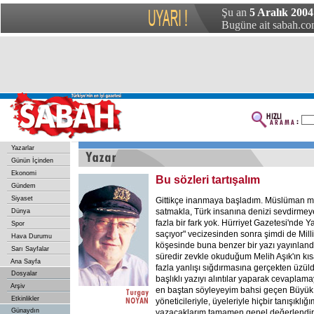
Şu an
5 Aralık 2004
Bugüne ait sabah.com
Yazarlar
Günün İçinden
Ekonomi
Bu sözleri tartışalım
Gündem
Siyaset
Gittikçe inanmaya başladım. Müslüman m
satmakla, Türk insanına denizi sevdirme
Dünya
fazla bir fark yok. Hürriyet Gazetesi'nde Ya
Spor
saçıyor" vecizesinden sonra şimdi de Milliy
Hava Durumu
köşesinde buna benzer bir yazı yayınlandı.
Sarı Sayfalar
süredir zevkle okuduğum Melih Aşık'ın kıs
Ana Sayfa
fazla yanlışı sığdırmasına gerçekten üzül
Dosyalar
başlıklı yazıyı alıntılar yaparak cevapla
Arşiv
en baştan söyleyeyim bahsi geçen Büyük 
Etkinlikler
yöneticileriyle, üyeleriyle hiçbir tanışıklı
Günaydın
yazacaklarım tamamen genel değerlendirmel