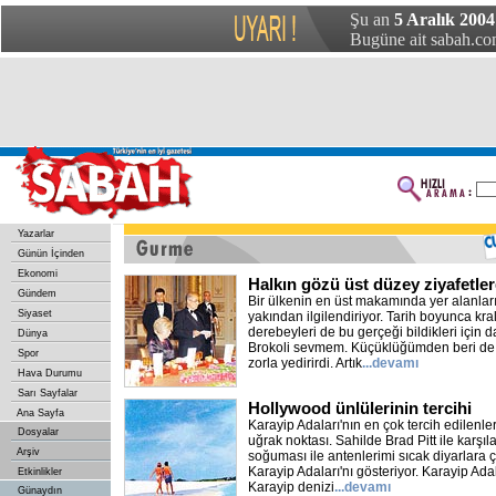
Şu an
5 Aralık 2004
Bugüne ait sabah.com
Yazarlar
Günün İçinden
Ekonomi
Halkın gözü üst düzey ziyafetle
Gündem
Bir ülkenin en üst makamında yer alanların
Siyaset
yakından ilgilendiriyor. Tarih boyunca kra
derebeyleri de bu gerçeği bildikleri için 
Dünya
Brokoli sevmem. Küçüklüğümden beri 
Spor
zorla yedirirdi. Artık
...devamı
Hava Durumu
Sarı Sayfalar
Hollywood ünlülerinin tercihi
Ana Sayfa
Karayip Adaları'nın en çok tercih edilenler
Dosyalar
uğrak noktası. Sahilde Brad Pitt ile karşıl
Arşiv
soğuması ile antenlerimi sıcak diyarlara 
Karayip Adaları'nı gösteriyor. Karayip Ada
Etkinlikler
Karayip denizi
...devamı
Günaydın