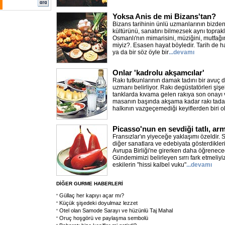
Yoksa Anis de mi Bizans'tan?
Bizans tarihinin ünlü uzmanlarının bizden
kültürünü, sanatını bilmezsek aynı toprakl
Osmanlı'nın mimarisini, müziğini, mutfağı
miyiz?. Esasen hayat böyledir. Tarih de h
ya da bir söz öyle bir
...devamı
Onlar 'kadrolu akşamcılar'
Rakı tutkunlarının damak tadını bir avuç d
uzmanı belirliyor. Rakı degüstatörleri ş
tanklarda kıvama gelen rakıya son onayı 
masanın başında akşama kadar rakı tadara
halkının vazgeçemediği keyiflerden biri o
Picasso'nun en sevdiği tatlı, armu
Fransızlar'ın yiyeceğe yaklaşımı özeldir. 
diğer sanatlara ve edebiyata gösterdikler
Avrupa Birliği'ne girerken daha öğrenece
Gündemimizi belirleyen sırrı fark etmeliyiz
eskilerin "hissi kalbel vuku"
...devamı
DİĞER GURME HABERLERİ
Güllaç her kapıyı açar mı?
Küçük şişedeki doyulmaz lezzet
Otel olan Samode Sarayı ve hüzünlü Taj Mahal
Oruç hoşgörü ve paylaşma sembolü