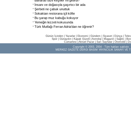
Baharatı bize keşifler mi getirdi?
İnsanı ve doğasıyla şaşırtıcı bir ada
Şerbeti ne çabuk unuttuk
Sokaktan restorana içli köfte
Bu şarap muz kabuğu kokuyor
Yemeğin lezzeti kokusunda
Türk Mutfağı Ferran Adria'dan ne öğrenir?
Günün İçinden
|
Yazarlar
|
Ekonomi
|
Gündem
|
Siyaset
|
Dünya |
Telev
Spor
|
Günaydın
|
Kapak Güzeli
|
Astroloji
|
Magazin
|
Sağlık
|
Biz
Cumartesi
|
Aktüel Pazar
|
Sarı Sayfalar
|
Otomobil
|
Do
Copyright © 2003, 2004 - Tüm hakları saklıdır.
MERKEZ GAZETE DERGİ BASIM YAYINCILIK SANAYİ VE T