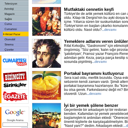
Televizyon
Mutfaktaki cennetin keşfi
Astroloji
Türkiye'de de artık yemek kültürü en can a
Magazin
oldu. Kitap-lık Dergisi'nin bu ayki dosya
Sağlık
içme. Yıllarca süren bir suskunluktan s
Cuma
Türkiye'sinin en baştan çıkartıcı konular
Cumartesi
kültürü oldu. Nasıl oldu?
...devamı
»
Aktüel Pazar
Otomobil
Yemeklere adlarını veren ünlüler
Sinema
Rıfat Kırkoğlu, "Gastronomi" için etimoloji
öngörmüş: "Söz gelimi, 'kalın sığır pirzolas
Çizerler
'şatobriyan', Fransız yazar François-Ren
adından gelir. Keza, parça parça kesilip 
sosunda pişirilmiş
...devamı
Portakal bayramını kutluyoruz
Sera icad oldu, mertlik bozuldu. Oysa es
sebzenin kendi zamanı vardı. Şimdi altern
portakal bayramına hazırlanıyor. Bu "küre
bu olsa gerek. Farkındasınız değil mi? Bi
oluverdi. Uzun
...devamı
İyi bir yemek şölene benzer
Geçenlerde bir arkadaşım iyi bir restoran
benden. Kafamdan iyi yemek yenebilecek
başlamıştım ki ardından ekledi: "Önerece
Google Arama
önemli kişilerle de karşılaşabilmeliyim. Bi
"Nasıl yani?'' dedim. Arkadaşım ekledi:
..