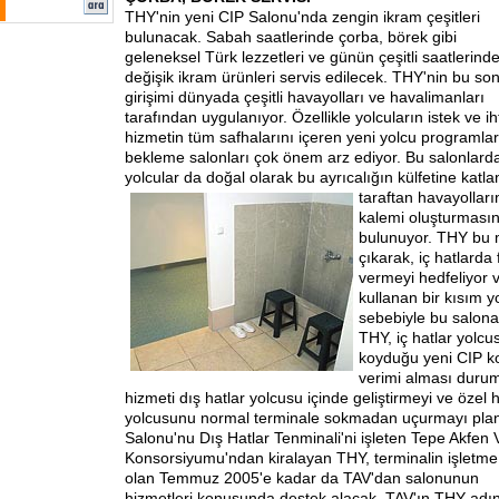
THY'nin yeni CIP Salonu'nda zengin ikram çeşitleri
bulunacak. Sabah saatlerinde çorba, börek gibi
geleneksel Türk lezzetleri ve günün çeşitli saatlerind
değişik ikram ürünleri servis edilecek. THY'nin bu so
girişimi dünyada çeşitli havayolları ve havalimanları
tarafından uygulanıyor. Özellikle yolcuların istek ve i
hizmetin tüm safhalarını içeren yeni yolcu programları
bekleme salonları çok önem arz ediyor. Bu salonlard
yolcular da doğal olarak bu ayrıcalığın külfetine katla
taraftan havayolları
kalemi oluşturmasın
bulunuyor. THY bu 
çıkarak, iç hatlarda 
vermeyi hedfeliyor 
kullanan bir kısım yo
sebebiyle bu salona
THY, iç hatlar yolc
koyduğu yeni CIP ko
verimi alması duru
hizmeti dış hatlar yolcusu içinde geliştirmeyi ve özel
yolcusunu normal terminale sokmadan uçurmayı planl
Salonu'nu Dış Hatlar Tenminali'ni işleten Tepe Akfen 
Konsorsiyumu'ndan kiralayan THY, terminalin işletme sü
olan Temmuz 2005'e kadar da TAV'dan salonunun
hizmetleri konusunda destek alacak. TAV'ın THY adı