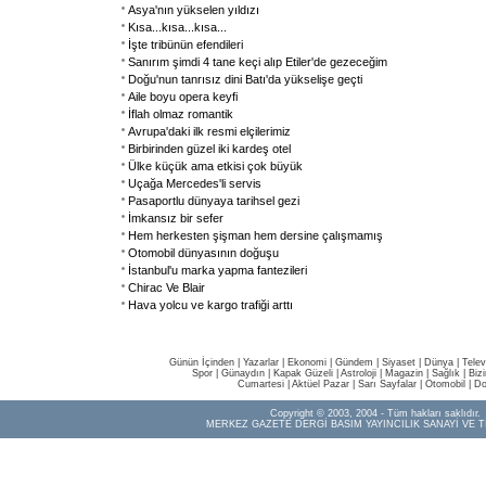
Asya'nın yükselen yıldızı
Kısa...kısa...kısa...
İşte tribünün efendileri
Sanırım şimdi 4 tane keçi alıp Etiler'de gezeceğim
Doğu'nun tanrısız dini Batı'da yükselişe geçti
Aile boyu opera keyfi
İflah olmaz romantik
Avrupa'daki ilk resmi elçilerimiz
Birbirinden güzel iki kardeş otel
Ülke küçük ama etkisi çok büyük
Uçağa Mercedes'li servis
Pasaportlu dünyaya tarihsel gezi
İmkansız bir sefer
Hem herkesten şişman hem dersine çalışmamış
Otomobil dünyasının doğuşu
İstanbul'u marka yapma fantezileri
Chirac Ve Blair
Hava yolcu ve kargo trafiği arttı
Günün İçinden
|
Yazarlar
|
Ekonomi
|
Gündem
|
Siyaset
|
Dünya |
Telev
Spor
|
Günaydın
|
Kapak Güzeli
|
Astroloji
|
Magazin
|
Sağlık
|
Biz
Cumartesi
|
Aktüel Pazar
|
Sarı Sayfalar
|
Otomobil
|
Do
Copyright © 2003, 2004 - Tüm hakları saklıdır.
MERKEZ GAZETE DERGİ BASIM YAYINCILIK SANAYİ VE T