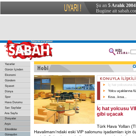
Şu an
5 Aralık 2004
Bugüne ait sabah.com
Yazarlar
Günün İçinden
Ekonomi
Gündem
İç hat yolcusuna ö
Siyaset
Yolcu uçaklarına f
Dünya
Kısa...kısa...
Spor
Hava Durumu
İç hat yolcusu VI
Sarı Sayfalar
gibi uçacak
Ana Sayfa
Dosyalar
Arşiv
Türk Hava Yolları (T
Etkinlikler
Havalimanı'ndaki eski VIP salonunu işadamları için ö
Günaydın