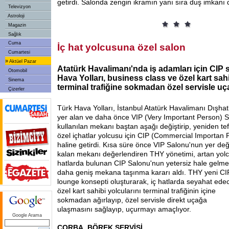
getirdi. Salonda zengin ikramın yanı sıra duş imkanı 
Televizyon
Astroloji
Magazin
Sağlık
Cuma
İç hat yolcusuna özel salon
Cumartesi
»
Aktüel Pazar
Atatürk Havalimanı'nda iş adamları için CIP
Otomobil
Hava Yolları, business class ve özel kart sahi
Sinema
terminal trafiğine sokmadan özel servisle u
Çizerler
Türk Hava Yolları, İstanbul Atatürk Havalimanı Dışhat
yer alan ve daha önce VIP (Very Important Person) S
kullanılan mekanı baştan aşağı değiştirip, yeniden te
özel içhatlar yolcusu için CIP (Commercial Importan
haline getirdi. Kısa süre önce VIP Salonu'nun yer değ
kalan mekanı değerlendiren THY yönetimi, artan yolc
hatlarda bulunan CIP Salonu'nun yetersiz hale gelme
daha geniş mekana taşınma kararı aldı. THY yeni CIP S
lounge konsepti oluşturarak, iç hatlarda seyahat ede
özel kart
sahibi yolcularını terminal trafiğinin içine
sokmadan ağırlayıp, özel servisle direkt uçağa
ulaşmasını sağlayıp, uçurmayı amaçlıyor.
Google Arama
ÇORBA, BÖREK SERVİSİ