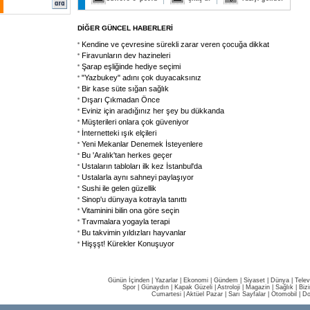
DİĞER GÜNCEL HABERLERİ
Kendine ve çevresine sürekli zarar veren çocuğa dikkat
Firavunların dev hazineleri
Şarap eşliğinde hediye seçimi
"Yazbukey" adını çok duyacaksınız
Bir kase süte sığan sağlık
Dışarı Çıkmadan Önce
Eviniz için aradığınız her şey bu dükkanda
Müşterileri onlara çok güveniyor
İnternetteki ışık elçileri
Yeni Mekanlar Denemek İsteyenlere
Bu 'Aralık'tan herkes geçer
Ustaların tabloları ilk kez İstanbul'da
Ustalarla aynı sahneyi paylaşıyor
Sushi ile gelen güzellik
Sinop'u dünyaya kotrayla tanıttı
Vitaminini bilin ona göre seçin
Travmalara yogayla terapi
Bu takvimin yıldızları hayvanlar
Hişşşt! Kürekler Konuşuyor
Günün İçinden
|
Yazarlar
|
Ekonomi
|
Gündem
|
Siyaset
|
Dünya |
Telev
Spor
|
Günaydın
|
Kapak Güzeli
|
Astroloji
|
Magazin
|
Sağlık
|
Biz
Cumartesi
|
Aktüel Pazar
|
Sarı Sayfalar
|
Otomobil
|
Do