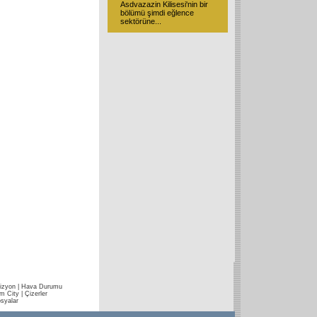
Asdvazazin Kilisesi'nin bir
bölümü şimdi eğlence
sektörüne
...
izyon
|
Hava Durumu
im City
|
Çizerler
syalar