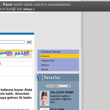
 - Pazar
tarihli sabah.com.tr'yi okumaktasınız.
.tr içeriği için
tıklayın »
Cumartesi Yazarlar
»
Güncel
Yaşama Dair
Sinema
Gurme
 kafasına koyan Aleta
BALÇİÇEK PAMİR
le kaldı. Amerikalı
Kadınlar sadece
yaya getiren ilk kadın
çocukları eğitmek
için
...
FİLİZ AKIN