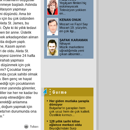
ak insanların duygusal
Yeşilçam filmleri hiç
ünmeye başladı. Aslında
eskimeyecek
editasyon yapmayı
Televizyon yokken
en
...
ini düşündü. Ama bir
ı için bu çok üstünden
KENAN ONUK
Aleta St. James, bu
Mozart ve Fazıl Say
Öyle ki iki yıllık tedavi
Mozart 19. yüzyılın,
en çok ilgi
...
en bir anne. Üstelik
erkek arkadaşından alınan
ŞAFAK KARAMAN
'da doğum yaptı.
Nihayet
nne, Kasım ayının
Müzik marketlere
uğradığımda yeni
 de oldu. Aleta St.
çıkan albümler
...
siyesi üzerine 24 hafta
irahatı yapması
e düşünmek için çok
a mı? Çocuklar liseye
şında çocuk sahibi olmak
m. Ben genç ve hayat
ediği için çocuklarının
ının yanında görenler,
ler ise her ne kadar bu
asvip etmediğini dile
Her giden mutlaka şarapla
gerektiği anlamına
dönüyor
, doğum yapmak için
Bulgarlar'ın şarapları hem
Aleta'nın durumunda ona
çok ucuz hem de çok kaliteli.
Özellikle kırmızı
...
u."
128 yıllık tarihi kilise
eğlence merkezi oldu
Beyoğlu'ndaki Surp