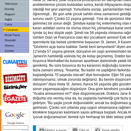
Aleta St. James, yıllar boyunca profesyonel bir danışman olar
Televizyon
problemlerine çözüm bulduktan sonra, kendi ihtiyaçlarını düş
istediği her şeyi yapmıştı. Yunuslarla yüzüp, şamanlardan m
Astroloji
öğrenmişti... Bir gün artık çocuk sahibi olma zamanının geldiğ
Magazin
sorunu vardı. Çünkü 52 yaşına gelmişti. Yine de günümüz tıbb
Sağlık
gelinmez bir sorun değil. Şimdiye kadar hiç evlenmemiş olan 
Cuma
kararı aldıktan sonra ne olursa olsun hiç yılmamaya karar verdi. 
»
Cumartesi
içinde üç kez düşük yaptı. Şimdi ise 56 yaşında olmasına rağm
Aktüel Pazar
isimleri Gian ve Francesca olan ikiz çocukların annesi! Eski 
Otomobil
spermlerle tüp bebek yöntemine başvuran St. James, 9 Kasım
Sinema
"Gözlerini açıp bana baktılar. Sanki beni tanıyorlardı" diyen a
Çizerler
12'sinde 57 yaşına girerek, dünyanın en yaşlı annelerinden biri
James'in hamileliği aslında hiç de kolay geçmemiş. Doktor tav
boyunca Manhattan'da bulunan apartman dairesinde yatak ist
gerekmiş. Bu süre boyunca da bu kararının doğruluğu üzerin
fazla zamanı olmuş. "İnsanlar, 'Bu kadın ne yaptığının farkınd
başladığında 70 yaşında olacak!' diye konuştular. Eğer 56 ya
istemiyorsanız, olmak zorunda değilsiniz. Bu benim düşünce
doluyum" diyor Aleta St. James. Ayrıca 56 yaşında gibi gözükm
sorun yaşamayacağını düşünüyor. Ona göre kendisini çocuklar
"Acaba anneannesi mi?" diye düşünmeyecek. Doktoru Jane Mil
doğuma izin vermiş olsa da, bu yaşlarda hamileliği çok fazla t
getiriyor, "Bu yaşta çocuk doğurulabilir, ancak bu doğrulması 
gelmesin. Çünkü son yıllarda yaşı uygun olmamasına rağmen
kliniklere başvuran kadınların sayısı artmaya başladı. Ancak 
'çocuk doğuramazsın' demek için herhangi bir tıbbi sebep yokt
Google Arama