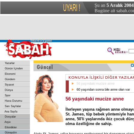
Şu an
5 Aralık 2004
Bugüne ait sabah.com
Yazarlar
Günün İçinden
Ekonomi
Gündem
56 yaşındaki mucize anne
Siyaset
60 yaşından sonra bile anne olan var
Dünya
Spor
56 yaşındaki mucize anne
Hava Durumu
Sarı Sayfalar
İlerleyen yaşına rağmen anne olmayı
Ana Sayfa
St. James, tüp bebek yöntemiyle hami
Dosyalar
anne, 50'li yaşlarında ikiz çocuk dün
Arşiv
olma özelliğine de sahip.
Etkinlikler
Günaydın