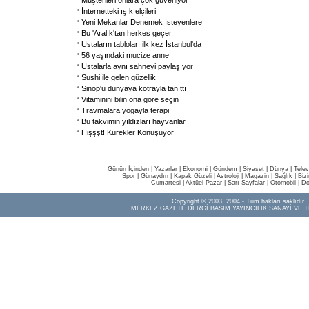
Müşterileri onlara çok güveniyor
İnternetteki ışık elçileri
Yeni Mekanlar Denemek İsteyenlere
Bu 'Aralık'tan herkes geçer
Ustaların tabloları ilk kez İstanbul'da
56 yaşındaki mucize anne
Ustalarla aynı sahneyi paylaşıyor
Sushi ile gelen güzellik
Sinop'u dünyaya kotrayla tanıttı
Vitaminini bilin ona göre seçin
Travmalara yogayla terapi
Bu takvimin yıldızları hayvanlar
Hişşşt! Kürekler Konuşuyor
Günün İçinden
|
Yazarlar
|
Ekonomi
|
Gündem
|
Siyaset
|
Dünya |
Telev
Spor
|
Günaydın
|
Kapak Güzeli
|
Astroloji
|
Magazin
|
Sağlık
|
Biz
Cumartesi
|
Aktüel Pazar
|
Sarı Sayfalar
|
Otomobil
|
Do
Copyright © 2003, 2004 - Tüm hakları saklıdır.
MERKEZ GAZETE DERGİ BASIM YAYINCILIK SANAYİ VE T