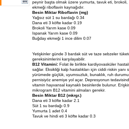
peynir başta olmak üzere yumurta, tavuk eti, brokoli
ekmeği riboflavin kaynağıdır.
Besin Miktar Riboflavin (mg)
Yağsız süt 1 su bardağı 0.34
Dana eti 3 köfte kadar 0.19
Brokoli Yarım kase 0.09
Ispanak Yarım kase 0.09
Buğday ekmeği 1 ince dilim 0.07
Yetişkinler günde 3 bardak süt ve taze sebzeler tükete
gereksinimlerini karşılayabilir.
B12 Vitamini:
Folat ile birlikte kardiyovasküler hast
sağlar. Eksikliği kalp hastalıkları için ciddi riskin yanı 
yürümede güçlük, uyumsuzluk, bunaklık, ruh durumun
pernisiyöz anemiye yol açar. Depresyonun tedavisind
vitamin hayvansal kaynaklı besinlerde bulunur. Erişki
mikrogram B12 vitamini almaları gerekir.
Besin Miktar B12 (mkrgr.)
Dana eti 3 köfte kadar 2.1
Süt 1 su bardağı 0.9
Yumurta 1 adet 0.4
Tavuk ve hindi eti 3 köfte kadar 0.3