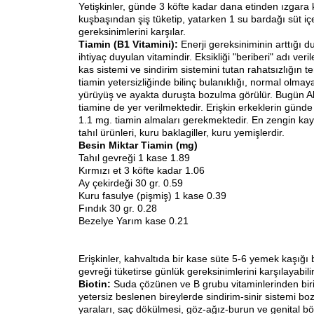
Yetişkinler, günde 3 köfte kadar dana etinden ızgara
kuşbaşından şiş tüketip, yatarken 1 su bardağı süt i
gereksinimlerini karşılar.
Tiamin (B1 Vitamini):
Enerji gereksiniminin arttığı 
ihtiyaç duyulan vitamindir. Eksikliği "beriberi" adı veril
kas sistemi ve sindirim sistemini tutan rahatsızlığın t
tiamin yetersizliğinde bilinç bulanıklığı, normal olmay
yürüyüş ve ayakta duruşta bozulma görülür. Bugün A
tiamine de yer verilmektedir. Erişkin erkeklerin günde 
1.1 mg. tiamin almaları gerekmektedir. En zengin kay
tahıl ürünleri, kuru baklagiller, kuru yemişlerdir.
Besin Miktar Tiamin (mg)
Tahıl gevreği 1 kase 1.89
Kırmızı et 3 köfte kadar 1.06
Ay çekirdeği 30 gr. 0.59
Kuru fasulye (pişmiş) 1 kase 0.39
Fındık 30 gr. 0.28
Bezelye Yarım kase 0.21
Erişkinler, kahvaltıda bir kase süte 5-6 yemek kaşığı 
gevreği tüketirse günlük gereksinimlerini karşılayabilir
Biotin:
Suda çözünen ve B grubu vitaminlerinden biri
yetersiz beslenen bireylerde sindirim-sinir sistemi boz
yaraları, saç dökülmesi, göz-ağız-burun ve genital b