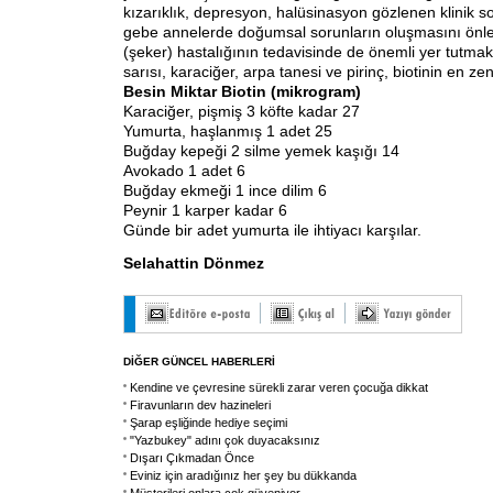
kızarıklık, depresyon, halüsinasyon gözlenen klinik so
gebe annelerde doğumsal sorunların oluşmasını önley
(şeker) hastalığının tedavisinde de önemli yer tutma
sarısı, karaciğer, arpa tanesi ve pirinç, biotinin en ze
Besin Miktar Biotin (mikrogram)
Karaciğer, pişmiş 3 köfte kadar 27
Yumurta, haşlanmış 1 adet 25
Buğday kepeği 2 silme yemek kaşığı 14
Avokado 1 adet 6
Buğday ekmeği 1 ince dilim 6
Peynir 1 karper kadar 6
Günde bir adet yumurta ile ihtiyacı karşılar.
Selahattin Dönmez
DİĞER GÜNCEL HABERLERİ
Kendine ve çevresine sürekli zarar veren çocuğa dikkat
Firavunların dev hazineleri
Şarap eşliğinde hediye seçimi
"Yazbukey" adını çok duyacaksınız
Dışarı Çıkmadan Önce
Eviniz için aradığınız her şey bu dükkanda