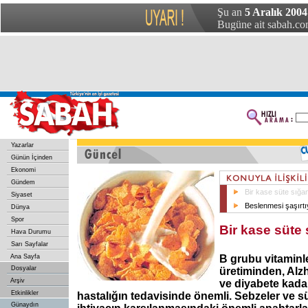
Şu an
5 Aralık 2004
Bugüne ait sabah.com
Yazarlar
Günün İçinden
Ekonomi
Gündem
Bir kase süte sığa
Siyaset
Beslenmesi şaşırtı
Dünya
Spor
Bir kase süte 
Hava Durumu
Sarı Sayfalar
Ana Sayfa
B grubu vitaminle
Dosyalar
üretiminden, Alzh
Arşiv
ve diyabete kada
Etkinlikler
hastalığın tedavisinde önemli. Sebzeler ve sü
Günaydın