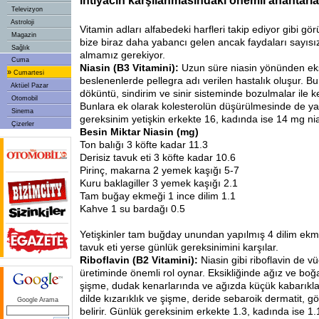
ihtiyacın karşılanmasındaki önemli anahtarla
Televizyon
Astroloji
Vitamin adları alfabedeki harfleri takip ediyor gibi g
Magazin
bize biraz daha yabancı gelen ancak faydaları sayısı
Sağlık
almamız gerekiyor.
Cuma
Niasin (B3 Vitamini):
Uzun süre niasin yönünden eks
»
Cumartesi
beslenenlerde pellegra adı verilen hastalık oluşur. Bu
Aktüel Pazar
döküntü, sindirim ve sinir sisteminde bozulmalar ile ke
Otomobil
Bunlara ek olarak kolesterolün düşürülmesinde de ya
Sinema
gereksinim yetişkin erkekte 16, kadında ise 14 mg nia
Çizerler
Besin Miktar Niasin (mg)
Ton balığı 3 köfte kadar 11.3
Derisiz tavuk eti 3 köfte kadar 10.6
Pirinç, makarna 2 yemek kaşığı 5-7
Kuru baklagiller 3 yemek kaşığı 2.1
Tam buğay ekmeği 1 ince dilim 1.1
Kahve 1 su bardağı 0.5
Yetişkinler tam buğday unundan yapılmış 4 dilim ekm
tavuk eti yerse günlük gereksinimini karşılar.
Riboflavin (B2 Vitamini):
Niasin gibi riboflavin de v
üretiminde önemli rol oynar. Eksikliğinde ağız ve boğ
şişme, dudak kenarlarında ve ağızda küçük kabarıklar
dilde kızarıklık ve şişme, deride sebaroik dermatit, g
Google Arama
belirir. Günlük gereksinim erkekte 1.3, kadında ise 1.1