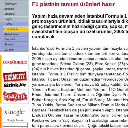
F1 pistinin tanıtım ürünleri hazır
Televizyon
Astroloji
Magazin
Yapımı hızla devam eden İstanbul Formula 1 P
Sağlık
promosyon ürünleri, iddialı tasarımlarıyla di
Cuma
genç tasarımcının hazırladığı çanta, şapka, m
»
Cumartesi
sweatshirt'ten oluşan bu özel ürünler, 2005't
Aktüel Pazar
sunulacak.
Otomobil
Sinema
İstanbul'daki Formula 1 pistinin yapımı tüm hızıyla s
Çizerler
yurtdışında pisti temsil edecek tanıtım ürünleri ve tasa
2005 nisan ayından itibaren satışa sunulacak olan tan
genç tasarladı. Selma Özkan (23), Esra Keskin (25) 
(24)'nın birlikte hazırladığı çanta, şapka, mont, tişört 
İstanbul Formula 1 Pisti'ni tüm dünyaya tanıtacak. Fo
İstanbul Ticaret Odası'nın düzenlediği "Promosyon Ür
yarışmasıyla belirlendi. Yarışmaya 52 aday katıldı. 
Yönetim Kurulu Başkanı Mehmet Yıldırım, İTO Genel
Ersun, İstanbul Ticaret Üniversitesi Öğretim Üyesi Pro
Bahar Korçan, Arzu Kaprol, Faruk Saraç, Mehmet Hot
Tuna Yetkin, Berna Sağlam ve Milano Domus Moda 
Barbara Trebitsch'ten oluşan jüri üyeleri yaptı. İstanb
Endüstri Ürünleri Tasarımı Bölümü'nü bu yıl bitiren 
Keskin ve Evrim Yalçınkaya'nın hazırladığı tasarımlar
Google Arama
tam puan alarak birinci seçildi. Çoğu tekstil tasarımcıs