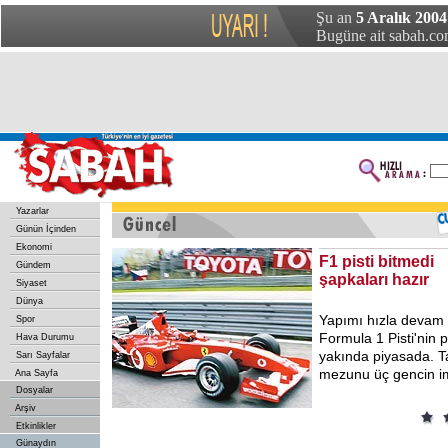
Şu an
5 Aralık 2004
Bugüne ait sabah.com
Yazarlar
Günün İçinden
Ekonomi
F1 pisti bitmedi
Gündem
şapkaları hazır
Siyaset
Dünya
Yapımı hızla devam 
Spor
Formula 1 Pisti'nin 
Hava Durumu
yakında piyasada. T
Sarı Sayfalar
mezunu üç gencin im
Ana Sayfa
Dosyalar
Arşiv
Etkinlikler
Günaydın