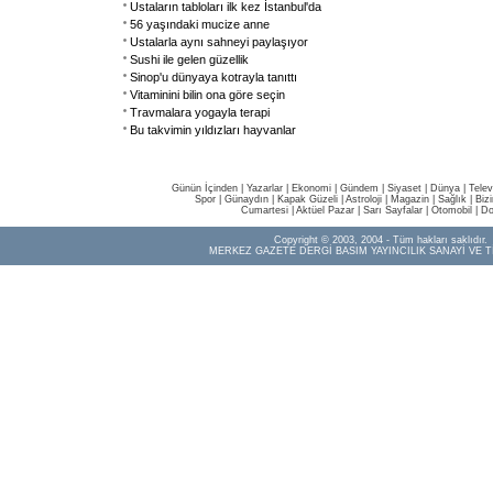
Ustaların tabloları ilk kez İstanbul'da
56 yaşındaki mucize anne
Ustalarla aynı sahneyi paylaşıyor
Sushi ile gelen güzellik
Sinop'u dünyaya kotrayla tanıttı
Vitaminini bilin ona göre seçin
Travmalara yogayla terapi
Bu takvimin yıldızları hayvanlar
Günün İçinden
|
Yazarlar
|
Ekonomi
|
Gündem
|
Siyaset
|
Dünya |
Telev
Spor
|
Günaydın
|
Kapak Güzeli
|
Astroloji
|
Magazin
|
Sağlık
|
Biz
Cumartesi
|
Aktüel Pazar
|
Sarı Sayfalar
|
Otomobil
|
Do
Copyright © 2003, 2004 - Tüm hakları saklıdır.
MERKEZ GAZETE DERGİ BASIM YAYINCILIK SANAYİ VE T