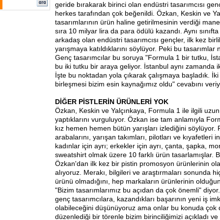
geride bırakarak birinci olan endüstri tasarımcısı genç
herkes tarafından çok beğenildi. Özkan, Keskin ve Yal
tasarımlarının ürün haline getirilmesinin verdiği man
sıra 10 milyar lira da para ödülü kazandı. Aynı sınıfta
arkadaş olan endüstri tasarımcısı gençler, ilk kez birl
yarışmaya katıldıklarını söylüyor. Peki bu tasarımlar 
Genç tasarımcılar bu soruya "Formula 1 bir tutku, İsta
bu iki tutku bir araya geliyor. İstanbul aynı zamanda iki 
İşte bu noktadan yola çıkarak çalışmaya başladık. İki t
birleşmesi bizim esin kaynağımız oldu" cevabını veriy
DİĞER PİSTLERİN ÜRÜNLERİ YOK
Özkan, Keskin ve Yalçınkaya, Formula 1 ile ilgili uzun
yaptıklarını vurguluyor. Özkan ise tam anlamıyla Fo
kız hemen hemen bütün yarışları izlediğini söylüyor. Pi
arabalarını, yarışan takımları, pilotları ve kıyafetleri 
kadınlar için ayrı; erkekler için ayrı, çanta, şapka, mon
sweatshirt olmak üzere 10 farklı ürün tasarlamışlar.
Özkan'dan ilk kez bir pistin promosyon ürünlerinin ol
alıyoruz. Merakı, bilgileri ve araştırmaları sonunda h
ürünü olmadığını, hep markaların ürünlerinin olduğ
"Bizim tasarımlarımız bu açıdan da çok önemli" diyor
genç tasarımcılara, kazandıkları başarının yeni iş im
olabileceğini düşünüyoruz ama onlar bu konuda çok d
düzenlediği bir törenle bizim birinciliğimizi açıkladı ve 