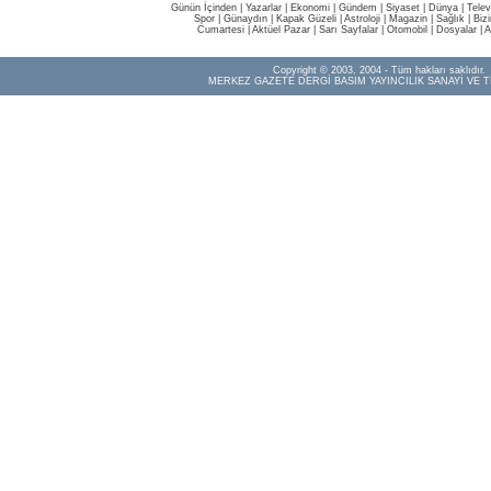
Günün İçinden
|
Yazarlar
|
Ekonomi
|
Gündem
|
Siyaset
|
Dünya |
Telev
Spor
|
Günaydın
|
Kapak Güzeli
|
Astroloji
|
Magazin
|
Sağlık
|
Biz
Cumartesi
|
Aktüel Pazar
|
Sarı Sayfalar
|
Otomobil
|
Dosyalar
|
A
Copyright © 2003, 2004 - Tüm hakları saklıdır.
MERKEZ GAZETE DERGİ BASIM YAYINCILIK SANAYİ VE T