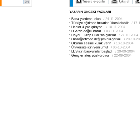
YAZARIN ÖNCEKİ YAZILARI
Bana yardımcı olun
/ 24-11-2004
Türkiye eğitimde fırsatlar ülkesi olabilir
/ 17-
Liseler 4 yıla çıkıyor..
/ 10-11-2004
LGS'de doğru karar
/ 03-11-2004
Haydi... Kitap Fuarı'na gidelim
/ 27-10-2004
Ortaöğretimde değişim rüzgarları
/ 20-10-2
Okurun sesine kulak verin
/ 13-10-2004
Üniversite için yeni umut
/ 06-10-2004
LES için başvurular başladı
/ 29-09-2004
Gençler ateş püskürüyor
/ 22-09-2004