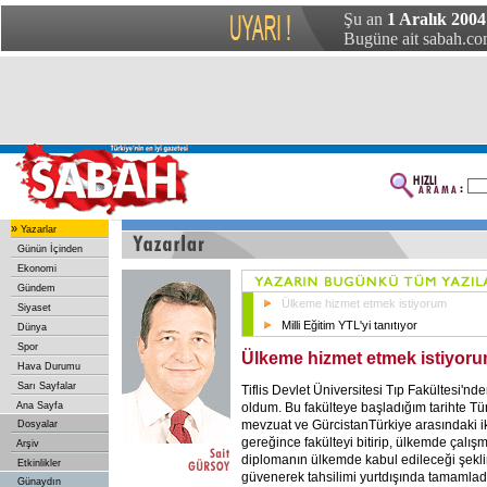
Şu an
1 Aralık 200
Bugüne ait sabah.com
»
Yazarlar
Günün İçinden
Ekonomi
Gündem
Ülkeme hizmet etmek istiyorum
Siyaset
Milli Eğitim YTL'yi tanıtıyor
Dünya
Spor
Ülkeme hizmet etmek istiyor
Hava Durumu
Sarı Sayfalar
Tiflis Devlet Üniversitesi Tıp Fakültesi'
oldum. Bu fakülteye başladığım tarihte Tür
Ana Sayfa
mevzuat ve GürcistanTürkiye arasındaki ik
Dosyalar
gereğince fakülteyi bitirip, ülkemde çalı
Arşiv
diplomanın ülkemde kabul edileceği şek
Etkinlikler
güvenerek tahsilimi yurtdışında tamamla
Günaydın