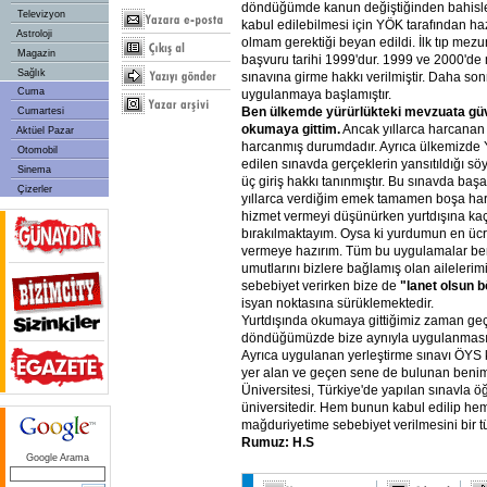
döndüğümde kanun değiştiğinden bahisle
Televizyon
kabul edilebilmesi için YÖK tarafından ha
Astroloji
olmam gerektiği beyan edildi. İlk tıp mezu
Magazin
başvuru tarihi 1999'dur. 1999 ve 2000'd
Sağlık
sınavına girme hakkı verilmiştir. Daha s
Cuma
uygulanmaya başlamıştır.
Ben
ülkemde
yürürlükteki
mevzuata
gü
Cumartesi
okumaya
gittim.
Ancak yıllarca harcanan
Aktüel Pazar
harcanmış durumdadır. Ayrıca ülkemizde 
Otomobil
edilen sınavda gerçeklerin yansıtıldığı söy
Sinema
üç giriş hakkı tanınmıştır. Bu sınavda baş
Çizerler
yıllarca verdiğim emek tamamen boşa ha
hizmet vermeyi düşünürken yurtdışına k
bırakılmaktayım. Oysa ki yurdumun en ücr
vermeye hazırım. Tüm bu uygulamalar ben
umutlarını bizlere bağlamış olan aileleri
sebebiyet verirken bize de
"lanet
olsun
b
isyan noktasına sürüklemektedir.
Yurtdışında okumaya gittiğimiz zaman geç
döndüğümüzde bize aynıyla uygulanması
Ayrıca uygulanan yerleştirme sınavı ÖYS 
yer alan ve geçen sene de bulunan benim
Üniversitesi, Türkiye'de yapılan sınavla ö
üniversitedir. Hem bunun kabul edilip h
mağduriyetime sebebiyet verilmesini bir 
Rumuz:
H.S
Google Arama