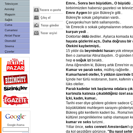
Emre..
Sonra
ben
büyüdüm..
O
büyüdü
.
Televizyon
birbirimizden habersiz gazeteci ve televiz
Astroloji
Emre
Aygen
bir gün Bükreş'e gitti..
Magazin
Bükreş'te sokak çatışmaları vardı..
Sağlık
Çavuşesku'nun tahtı sallanıyordu..
Cuma
Ve Emrecik o sokak çatışmalarının ortasın
Cumartesi
kurşun
yedi
..
Aktüel Pazar
Doktorlar
öldü
dediler.. Aylarca komada ka
hayata
gözlerini
açtı..
Daha
doğrusu
bir
Otomobil
Ötekini
kaybetmişti..
Sinema
15 yıldır da
beynindeki
hasarı
yok etmeye 
Çizerler
Ben o zamanlar Atina'daydım.. O günden 
hep
o
soğuk
izi
bıraktı..
Ama öğrendim ki, Bükreş artık Emre'nin v
Kumar
ve
paralı
seks
, müthiş rağbette..
Kumarhaneli
oteller,
5
yıldızın
üzerinde
b
İçinde her türlü restoranın, barın, kafen
lüks oteller..
Paralı
kadınlar
tek
başlarına
odalara
çı
kartınızla
katınıza
çıkabildiğiniz
özel
asa
İçki,
kadın,
kumar..
Tarihi eser diye göstere göstere sadece
büyüklükteki muhteşem sarayını gösteriyor
Bükreş gibi kentlerin kaderi bu.. Roma'nın,
kültürel zenginliklerine sahip olamayan ken
kumar
ve
seks
turizmi..
Google Arama
Yıllar önce,
seks
cenneti
Amsterdam'ı
g
da kol gezdiğini görünce,
"Bu
nasıl
şehir