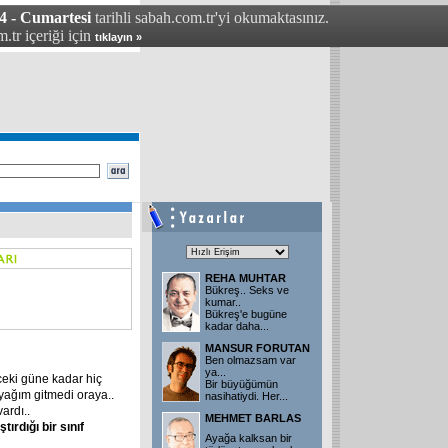
4 - Cumartesi
tarihli sabah.com.tr'yi okumaktasınız.
.tr içeriği için
tıklayın »
REHA MUHTAR
Bükreş.. Seks ve
kumar..
Bükreş'e bugüne
kadar daha
...
MANSUR FORUTAN
Ben olmazsam var
ya...
eki güne kadar hiç
Bir büyüğümün
 ayağım gitmedi oraya..
nasihatiydi. Her
...
ardı..
MEHMET BARLAS
ştırdığı
bir
sınıf
Ayağa kalksan bir