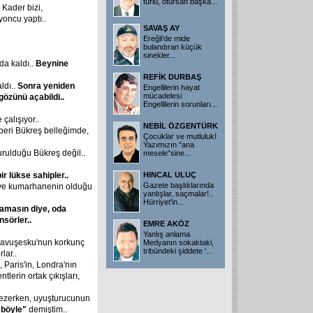
türlü, otursan başka
...
. Kader bizi,
yoncu yaptı..
SAVAŞ AY
Ereğli'de mide
bulandıran küçük
sinekler
...
da kaldı..
Beynine
REFİK DURBAŞ
ldı..
Sonra
yeniden
Engellilerin hayat
mücadelesi
gözünü
açabildi..
Engellilerin sorunları
...
çalışıyor..
NEBİL ÖZGENTÜRK
beri Bükreş belleğimde,
Çocuklar ve mutluluk!
Yazımızın "ana
urulduğu Bükreş değil..
mesele"sine
...
ir
lükse
sahipler..
HINCAL ULUÇ
Gazete başlıklarında
in ve kumarhanenin olduğu
yanlışlar, saçmalar!..
Hürriyet'in
...
kamasın
diye,
oda
nsörler..
EMRE AKÖZ
Yanlış anlama
 Çavuşesku'nun korkunç
Medyanın sokaktaki,
tribündeki şiddete '
...
lar..
 Paris'in, Londra'nın
tlerin ortak çıkışları,
ezerken, uyuşturucunun
böyle"
demiştim..