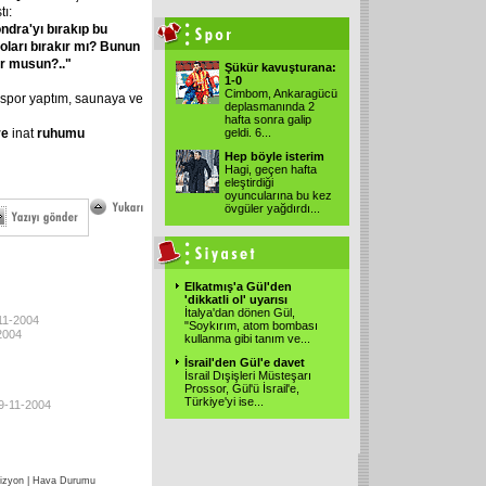
ı:
ndra'yı
bırakıp
bu
oları
bırakır
mı?
Bunun
r
musun?.."
Şükür kavuşturana:
1-0
Cimbom, Ankaragücü
e spor yaptım, saunaya ve
deplasmanında 2
hafta sonra galip
re
inat
ruhumu
geldi. 6
...
Hep böyle isterim
Hagi, geçen hafta
eleştirdiği
oyuncularına bu kez
övgüler yağdırdı
...
Elkatmış'a Gül'den
'dikkatli ol' uyarısı
İtalya'dan dönen Gül,
-11-2004
"Soykırım, atom bombası
2004
kullanma gibi tanım ve
...
İsrail'den Gül'e davet
İsrail Dışişleri Müsteşarı
Prossor, Gül'ü İsrail'e,
Türkiye'yi ise
...
09-11-2004
izyon
|
Hava Durumu