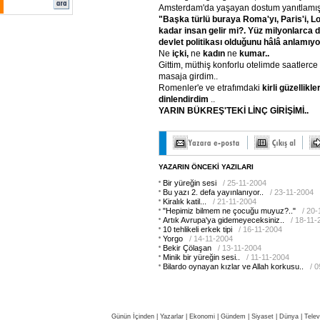
Amsterdam'da yaşayan dostum yanıtlamışt
"Başka
türlü
buraya
Roma'yı,
Paris'i,
Lo
kadar
insan
gelir
mi?.
Yüz
milyonlarca
d
devlet
politikası
olduğunu
hâlâ
anlamıyo
Ne
içki,
ne
kadın
ne
kumar..
Gittim, müthiş konforlu otelimde saatlerc
masaja girdim..
Romenler'e ve etrafımdaki
kirli
güzellikle
dinlendirdim
..
YARIN
BÜKREŞ'TEKİ
LİNÇ
GİRİŞİMİ..
YAZARIN ÖNCEKİ YAZILARI
Bir yüreğin sesi
/ 25-11-2004
Bu yazı 2. defa yayınlanıyor..
/ 23-11-2004
Kiralık katil...
/ 21-11-2004
"Hepimiz bilmem ne çocuğu muyuz?.."
/ 20
Artık Avrupa'ya gidemeyeceksiniz..
/ 18-11-
10 tehlikeli erkek tipi
/ 16-11-2004
Yorgo
/ 14-11-2004
Bekir Çölaşan
/ 13-11-2004
Minik bir yüreğin sesi..
/ 11-11-2004
Bilardo oynayan kızlar ve Allah korkusu..
/ 
Günün İçinden
|
Yazarlar
|
Ekonomi
|
Gündem
|
Siyaset
|
Dünya |
Telev