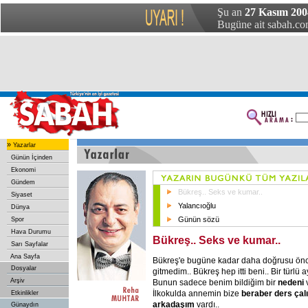
Şu an
27 Kasım 200
Bugüne ait sabah.com
»
Yazarlar
Günün İçinden
Ekonomi
Gündem
Bükreş.. Seks ve kumar..
Siyaset
Yalancıoğlu
Dünya
Günün sözü
Spor
Hava Durumu
Bükreş.. Seks ve kumar..
Sarı Sayfalar
Ana Sayfa
Bükreş'e bugüne kadar daha doğrusu önc
Dosyalar
gitmedim.. Bükreş hep itti beni.. Bir türlü
Arşiv
Bunun sadece benim bildiğim bir
nedeni
v
İlkokulda annemin bize
beraber
ders
çalı
Etkinlikler
arkadaşım
vardı..
Günaydın