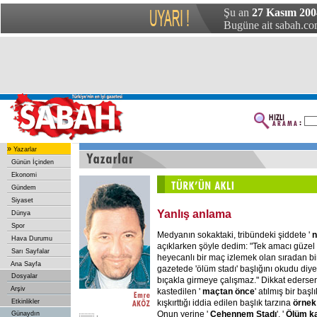
Şu an
27 Kasım 200
Bugüne ait sabah.com
»
Yazarlar
Günün İçinden
Ekonomi
Gündem
Siyaset
Yanlış anlama
Dünya
Spor
Medyanın sokaktaki, tribündeki şiddete '
n
Hava Durumu
açıklarken şöyle dedim: "Tek amacı güzel 
Sarı Sayfalar
heyecanlı bir maç izlemek olan sıradan bir
Ana Sayfa
gazetede 'ölüm stadı' başlığını okudu di
Dosyalar
bıçakla girmeye çalışmaz." Dikkat edersen
Arşiv
kastedilen '
maçtan
önce
' atılmış bir başl
kışkırttığı iddia edilen başlık tarzına
örnek
Etkinlikler
Onun yerine '
Cehennem
Stadı
', '
Ölüm
k
Günaydın