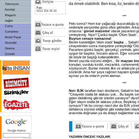
da örnek olabilirdi. Ben kısa, öz, keskin 
Televizyon
Fax:
Astroloji
0212 354 36 19
Magazin
***
Sağlık
Peki sonra? Hem kar yağacağı duyurulduğu için
Cuma
nedeniyle perşembe günü ofise gitmedim. Arka
ortasına '
görsel
malzeme
' olarak pazartesi 
Cumartesi
yerleştirmiş. Niye? Çünkü başlık 'Ölüm Stadı'.
Aktüel Pazar
Buyrun
cenaze
namazına!
Benim kastettiğim 'ölüm stadı'
başka
... Sabah'
Otomobil
cinayetinden sonra manşetine yerleştirdiği 'Öl
Sinema
Pazartesi günkü başlık; gerçekçi, yerinde, günü
uygun bir başlıktı. İmzamı atarım. Eğer sorum
Çizerler
de böyle bir başlığı kullanabilirdim.
Benim yazıda sözünü ettiğim... Bir
maçtan
ön
konulan; vurdulu kırdılı, mezarlıklı, cehennemli, A
söylüyorum: Bunlar meslek ilke ve ahlakıyla çeli
sözlerdir. Ama her şeye rağmen hayatın içindek
açmaz ya da onların yerini alamaz.
***
Not:
BJK
taraftarı bazı dostlarım, Sabah'ın ba
"Cinayetin statla bir alakası yok... Bu başlık se
giden ölebilirmiş gibi bir izlenim yaratıyor" diyo
Eğer olayın statla bir alakası yoksa, Beşiktaş 
oynuyor? Ve bu cezayı nasıl olur da BJK yöne
defalarca sözünü ettiğimiz gibi statlardaki olayl
arasında doğrudan ya da dolaylı bağlantılar var
Google Arama
YAZARIN ÖNCEKİ YAZILARI