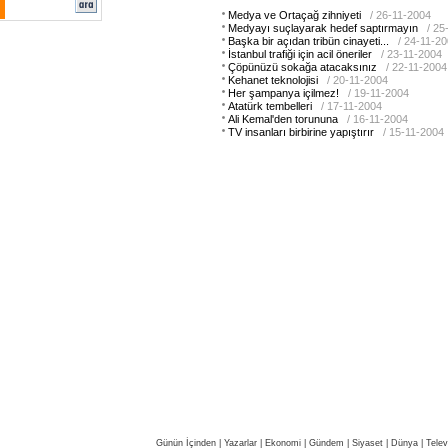
Medya ve Ortaçağ zihniyeti
/ 26-11-2004
Medyayı suçlayarak hedef saptırmayın
/ 25
Başka bir açıdan tribün cinayeti...
/ 24-11-2
İstanbul trafiği için acil öneriler
/ 23-11-2004
Çöpünüzü sokağa atacaksınız
/ 22-11-2004
Kehanet teknolojisi
/ 20-11-2004
Her şampanya içilmez!
/ 19-11-2004
Atatürk tembelleri
/ 17-11-2004
Ali Kemal'den torununa
/ 16-11-2004
TV insanları birbirine yapıştırır
/ 15-11-2004
Günün İçinden
|
Yazarlar
|
Ekonomi
|
Gündem
|
Siyaset
|
Dünya |
Telev