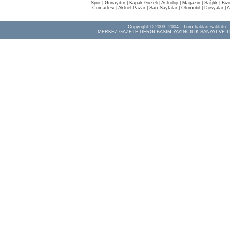
Spor
|
Günaydın
|
Kapak Güzeli
|
Astroloji
|
Magazin
|
Sağlık
|
Biz
Cumartesi
|
Aktüel Pazar
|
Sarı Sayfalar
|
Otomobil
|
Dosyalar
|
A
Copyright © 2003, 2004 - Tüm hakları saklıdır.
MERKEZ GAZETE DERGİ BASIM YAYINCILIK SANAYİ VE T