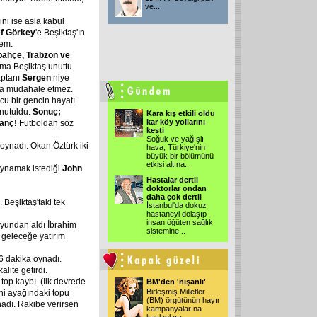
ve
...
ni ise asla kabul
f
Görkey
'e Beşiktaş'ın
mem.
bahçe,
Trabzon
ve
ma Beşiktaş unuttu
aptanı
Sergen
niye
ya müdahale etmez.
cu bir gencin hayatı
unutuldu.
Sonuç;
Kara kış etkili oldu
kar köy yollarını
anç!
Futboldan söz
kesti
Soğuk ve yağışlı
 oynadı. Okan Öztürk iki
hava, Türkiye'nin
büyük bir bölümünü
etkisi altına
...
oynamak istediği
John
Hastalar dertli
doktorlar ondan
daha çok dertli
 Beşiktaş'taki tek
İstanbul'da dokuz
hastaneyi dolaşıp
insan öğüten sağlık
oyundan aldı İbrahim
sistemine
...
k geleceğe yatırım
6 dakika oynadı.
alite getirdi.
 top kaybı. (İlk devrede
BM'den 'nişanlı'
Birleşmiş Milletler
ni ayağındaki topu
(BM) örgütünün hayır
nadı. Rakibe verirsen
kampanyalarına