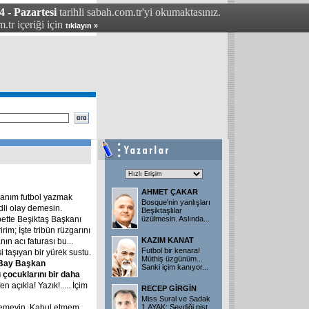
 - Pazartesi
tarihli sabah.com.tr'yi okumaktasınız.
.tr içeriği için
tıklayın »
AHMET ÇAKAR
canım futbol yazmak
Bosque'nin yanlışları
dli olay demesin.
Beşiktaşlılar
ette Beşiktaş Başkanı
üzülmesin. Aslında
...
irim; İşte tribün rüzgarını
KAZIM KANAT
n acı faturası bu...
Futbol bir kenara!
 taşıyan bir yürek sustu.
Müthiş üzgünüm...
Bay
Başkan
Sanki içim kanıyor
...
u
çocuklarını
bir
daha
en açıkla! Yazık!..... İçim
RECEP GİRGİN
Miss Sural ve Sadak
 demeyin. Kabul etmem,
1.AYAK: Sevdiği pist