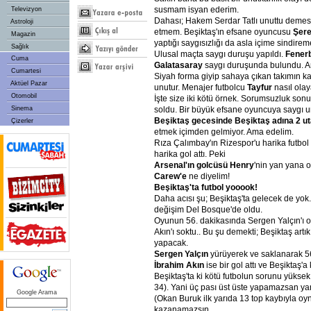
susmam isyan ederim.
Televizyon
Dahası; Hakem Serdar Tatlı unuttu demesi
Astroloji
etmem. Beşiktaş'ın efsane oyuncusu
Şere
Magazin
yaptığı saygısızlığı da asla içime sindire
Sağlık
Ulusal maçta saygı duruşu yapıldı.
Fener
Cuma
Galatasaray
saygı duruşunda bulundu. A
Cumartesi
Siyah forma giyip sahaya çıkan takımın k
Aktüel Pazar
unutur. Menajer futbolcu
Tayfur
nasıl ola
Otomobil
İşte size iki kötü örnek. Sorumsuzluk sonu
Sinema
soldu. Bir büyük efsane oyuncuya saygı 
Beşiktaş
gecesinde
Beşiktaş
adına
2
ut
Çizerler
etmek içimden gelmiyor. Ama edelim.
Rıza Çalımbay'ın Rizespor'u harika futbol
harika gol attı. Peki
Arsenal'ın
golcüsü
Henry
'nin yan yana 
Carew'e
ne diyelim!
Beşiktaş'ta
futbol
yooook!
Daha acısı şu; Beşiktaş'ta gelecek de yok..
değişim Del Bosque'de oldu.
Oyunun 56. dakikasında Sergen Yalçın'ı 
Akın'ı soktu.. Bu şu demekti; Beşiktaş artı
yapacak.
Sergen
Yalçın
yürüyerek ve saklanarak 5
İbrahim
Akın
ise bir gol attı ve Beşiktaş'a k
Beşiktaş'ta ki kötü futbolun sorunu yüksek
34). Yani üç pası üst üste yapamazsan ya
Google Arama
(Okan Buruk ilk yarıda 13 top kaybıyla oy
kazanamazsın.