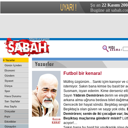
Şu an
22 Kasım 2004
Bugüne ait sabah.com
»
Yazarlar
Günün İçinden
Ekonomi
Futbol bir kenara!
Gündem
Siyaset
Müthiş üzgünüm... Sanki içim kanıyor ve 
istemiyor. Sakın bana kimse bu basit bir a
Dünya
Susmam, isyan ederim. Kime derseniz elb
Spor
Sayın
Yıldırım
Demirören
derim ve eleştir
Hava Durumu
arkana alma uğruna bedava bilet dağıtmanı
Sarı Sayfalar
Gencecik bir hayat söndü. Beşiktaş sevgisi
Ana Sayfa
Beşiktaş'a olan güven ve saygı yok oldu.
Dosyalar
Demirören;
senin
de
iki
çocuğun
var;
b
Arşiv
Beşiktaş
maçlarına
gönderir
misin?
Lütf
Etkinlikler
acıyor!....
Günaydın
Sakın bana bu basit bir unutkanlık olayı