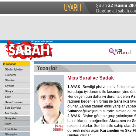
Şu an
22 Kasım 2004
Bugüne ait sabah.com
»
Yazarlar
Günün İçinden
Ekonomi
Miss Sural ve Sadak
Gündem
Siyaset
1.AYAK:
Sevdiği pist ve mesafesinde star
koruduğu iyi durumu ile koşunun yine önd
Dünya
Her geçen gün daha iyi duruma gelen
As
Spor
rağmen beğenilen formu ile
Şanslıkız
favo
Hava Durumu
olurlar. Zaman zaman etkili yarışlar yapa
Sarı Sayfalar
Sultandağlı
koşunun sürpriz isimleri olurla
Ana Sayfa
2.AYAK:
Dişine göre bir grup yakalayan
Dosyalar
hazırlıklarında beğenilen
Afacanım
ve
Gr
Arşiv
rakipleri olurlar. Seri bir stile sahip olan
J
Etkinlikler
görerek nefes açan
Karanedim
ve
Sky
F
Günaydın
isimleri olurlar.