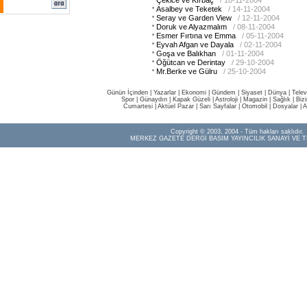
Çekice ve Kırbaç
/ 18-11-2004
Asalbey ve Teketek
/ 14-11-2004
Seray ve Garden View
/ 12-11-2004
Doruk ve Alyazmalım
/ 08-11-2004
Esmer Fırtına ve Emma
/ 05-11-2004
Eyvah Afgan ve Dayala
/ 02-11-2004
Goşa ve Balıkhan
/ 01-11-2004
Öğütcan ve Derintay
/ 29-10-2004
Mr.Berke ve Gülru
/ 25-10-2004
Günün İçinden
|
Yazarlar
|
Ekonomi
|
Gündem
|
Siyaset
|
Dünya |
Telev
Spor
|
Günaydın
|
Kapak Güzeli
|
Astroloji
|
Magazin
|
Sağlık
|
Biz
Cumartesi
|
Aktüel Pazar
|
Sarı Sayfalar
|
Otomobil
|
Dosyalar
|
A
Copyright © 2003, 2004 - Tüm hakları saklıdır.
MERKEZ GAZETE DERGİ BASIM YAYINCILIK SANAYİ VE T