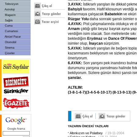
3.AYAK:
İstikrarlı yarışları ile dikkat çe
Televizyon
Bahşişli
favorim. Hafif kilosunun verdiği a
Astroloji
kullanmaya çalışacak
Babatekin
ve eküri 
Magazin
Rüzgar
Yolu
daha sonraki şanslı isimler 
Sağlık
4.AYAK:
Pist çalışmalarında oldukça ve di
Cuma
Arnam
çıktığı gibi beyaz bayrak ayna yapa
Cumartesi
verdiğim isim olacak. Son metrelerde sıkı 
Aktüel Pazar
beklediğim
Eryılmaz
ve
Dance
Of
Flowe
Otomobil
isimler olup,
İnaycan
sürprizim.
Sinema
5.AYAK:
İstikrarlı yarışları ile beğeni top
kazanmasını bekliyorum ve sizlere günün i
Çizerler
öneriyorum.
6.AYAK:
Son yarışını pek inandırıcı bul
durumunu yarışına yansıtması halinde fo
bekliyorum. Sizlere günün ikinci şanslı i
şanslar.
ALTILIM:
(3-8-1-4-7)(3-4-5-6-10-17)
(8-13-9-13)
(9
YAZARIN ÖNCEKİ YAZILARI
Google Arama
Altınkızım ve Polatbey
/ 19-11-2004