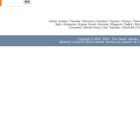
Günün İçinden
|
Yazarlar
|
Ekonomi
|
Gündem
|
Siyaset
|
Dünya |
Telev
Spor
|
Günaydın
|
Kapak Güzeli
|
Astroloji
|
Magazin
|
Sağlık
|
Biz
Cumartesi
|
Aktüel Pazar
|
Sarı Sayfalar
|
Otomobil
|
Do
Copyright © 2003, 2004 - Tüm hakları saklıdır.
MERKEZ GAZETE DERGİ BASIM YAYINCILIK SANAYİ VE T