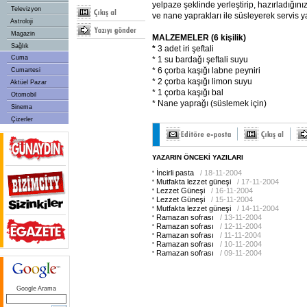
yelpaze şeklinde yerleştirip, hazırladığını
Televizyon
ve nane yaprakları ile süsleyerek servis y
Astroloji
Magazin
MALZEMELER (6 kişilik)
Sağlık
*
3 adet iri şeftali
Cuma
* 1 su bardağı şeftali suyu
* 6 çorba kaşığı labne peyniri
Cumartesi
* 2 çorba kaşığı limon suyu
Aktüel Pazar
* 1 çorba kaşığı bal
Otomobil
* Nane yaprağı (süslemek için)
Sinema
Çizerler
YAZARIN ÖNCEKİ YAZILARI
İncirli pasta
/ 18-11-2004
Mutfakta lezzet güneşi
/ 17-11-2004
Lezzet Güneşi
/ 16-11-2004
Lezzet Güneşi
/ 15-11-2004
Mutfakta lezzet güneşi
/ 14-11-2004
Ramazan sofrası
/ 13-11-2004
Ramazan sofrası
/ 12-11-2004
Ramazan sofrası
/ 11-11-2004
Ramazan sofrası
/ 10-11-2004
Ramazan sofrası
/ 09-11-2004
Google Arama