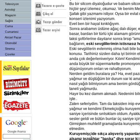
Bu bir sitcom diyaloğudur ve babam sitco
Televizyon
hiçbir şeyi izlemez, okumaz. Ve benim Me
Astroloji
Şafak gibi yazmamı istiyor. Oysa bir evlat
Magazin
konseri izlenimi yazıyorum.
Sağlık
Evet ben bir hayal kırıklığıyım.
Cuma
Sonra arabamın üstüne ağaç dalı düşer, e
Cumartesi
basar, bardan bir türlü içki alamam gör
Aktüel Pazar
taksi şoförlerine dayılanır sonra tırsıp "a
bağlarım,
eski
sevgililerimin
istisnasız
h
Otomobil
Eski sevgililerin evlenmiş olma hali bile b
Sinema
konusu. Tarihiniz sizden daha iyi birinin el
Çizerler
anda çok değerleniveriyor. Kılım! Kendimi 
anda büyük bir süpermarkette promosyonlu
düşünüyorum onları ve rahatlıyorum.
Nerden geldim buralara ya? Ha, evet paz
yağmur ve düştüğüm bir durum var ki ama
nasıl yağdı bilmiyorum ama benim gördüğ
taneli yağmurdu.
Hayır bu kez damım akmadı. Nedenini b
işte..
Zaten seferiydim. Tam da taksiden inip ev
yağmur ve kendimi Ekmekçioğlu kuruyemiş
saniye içerisinde sırılsıklam oldum. Ayakk
sesler geldi ve bütün bunlar üç saniye içi
Girmişken muhtelif gramajlarda kuruyemi
etmedim.
Google Arama
Kuruyemişçide
sıkça
alışveriş
yapanlar
alsanız
tezgâhtar
"başka"
diye
sorar
ki