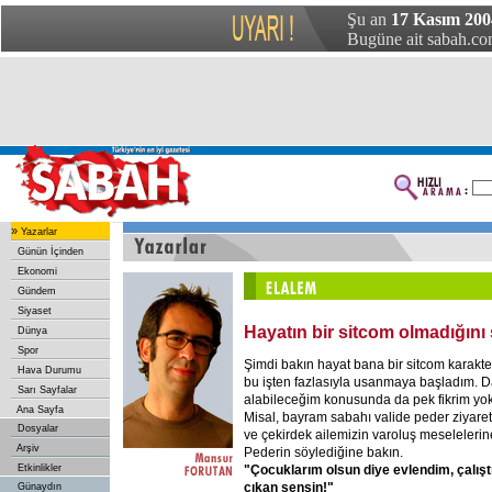
Şu an
17 Kasım 200
Bugüne ait sabah.com
»
Yazarlar
Günün İçinden
Ekonomi
Gündem
Siyaset
Hayatın bir sitcom olmadığını
Dünya
Spor
Şimdi bakın hayat bana bir sitcom karakte
Hava Durumu
bu işten fazlasıyla usanmaya başladım. D
Sarı Sayfalar
alabileceğim konusunda da pek fikrim yok
Ana Sayfa
Misal, bayram sabahı valide peder ziyareti 
Dosyalar
ve çekirdek ailemizin varoluş meselelerin
Arşiv
Pederin söylediğine bakın.
"Çocuklarım
olsun
diye
evlendim,
çalış
Etkinlikler
çıkan
sensin!"
Günaydın