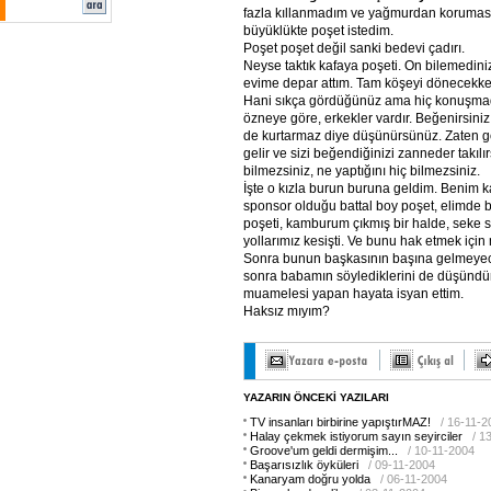
fazla kıllanmadım ve yağmurdan korumas
büyüklükte poşet istedim.
Poşet poşet değil sanki bedevi çadırı.
Neyse taktık kafaya poşeti. On bilemediniz
evime depar attım. Tam köşeyi dönecekke
Hani sıkça gördüğünüz ama hiç konuşmadı
özneye göre, erkekler vardır. Beğenirsin
de kurtarmaz diye düşünürsünüz. Zaten 
gelir ve sizi beğendiğinizi zanneder takılırs
bilmezsiniz, ne yaptığını hiç bilmezsiniz.
İşte o kızla burun buruna geldim. Benim
sponsor olduğu battal boy poşet, elimde 
poşeti, kamburum çıkmış bir halde, seke 
yollarımız kesişti. Ve bunu hak etmek içi
Sonra bunun başkasının başına gelmeye
sonra babamın söylediklerini de düşünd
muamelesi yapan hayata isyan ettim.
Haksız mıyım?
YAZARIN ÖNCEKİ YAZILARI
TV insanları birbirine yapıştırMAZ!
/ 16-11-2
Halay çekmek istiyorum sayın seyirciler
/ 1
Groove'um geldi dermişim...
/ 10-11-2004
Başarısızlık öyküleri
/ 09-11-2004
Kanaryam doğru yolda
/ 06-11-2004