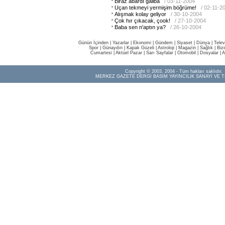
Biraz abardı galiba
/ 03-11-2004
Uçan tekmeyi yermişim böğrüme!
/ 02-11-2
Alışmak kolay geliyor
/ 30-10-2004
Çok hır çıkacak, çook!
/ 27-10-2004
Baba sen n'aptın ya?
/ 26-10-2004
Günün İçinden
|
Yazarlar
|
Ekonomi
|
Gündem
|
Siyaset
|
Dünya |
Telev
Spor
|
Günaydın
|
Kapak Güzeli
|
Astroloji
|
Magazin
|
Sağlık
|
Biz
Cumartesi
|
Aktüel Pazar
|
Sarı Sayfalar
|
Otomobil
|
Dosyalar
|
A
Copyright © 2003, 2004 - Tüm hakları saklıdır.
MERKEZ GAZETE DERGİ BASIM YAYINCILIK SANAYİ VE T