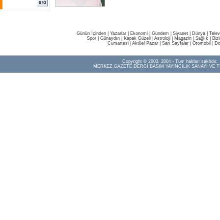
Günün İçinden
|
Yazarlar
|
Ekonomi
|
Gündem
|
Siyaset
|
Dünya |
Telev
Spor
|
Günaydın
|
Kapak Güzeli
|
Astroloji
|
Magazin
|
Sağlık
|
Biz
Cumartesi
|
Aktüel Pazar
|
Sarı Sayfalar
|
Otomobil
|
Do
Copyright © 2003, 2004 - Tüm hakları saklıdır.
MERKEZ GAZETE DERGİ BASIM YAYINCILIK SANAYİ VE T