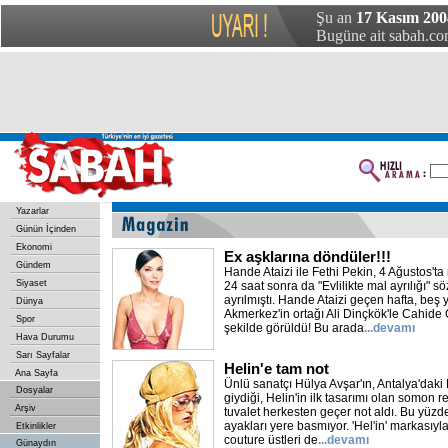
Şu an
17 Kasım 200
Bugüne ait sabah.com
Yazarlar
Günün İçinden
Ekonomi
Ex aşklarına döndüler!!!
Gündem
Hande Ataizi ile Fethi Pekin, 4 Ağustos't
Siyaset
24 saat sonra da "Evlilikte mal ayrılığı" 
ayrılmıştı. Hande Ataizi geçen hafta, beş yıl
Dünya
Akmerkez'in ortağı Ali Dinçkök'le Cahide
Spor
şekilde görüldü! Bu arada
...devamı
Hava Durumu
Sarı Sayfalar
Helin'e tam not
Ana Sayfa
Ünlü sanatçı Hülya Avşar'ın, Antalya'daki
Dosyalar
giydiği, Helin'in ilk tasarımı olan somon ren
Arşiv
tuvalet herkesten geçer not aldı. Bu yüzd
ayakları yere basmıyor. 'Hel'in' markasıyl
Etkinlikler
couture üstleri de
...devamı
Günaydın