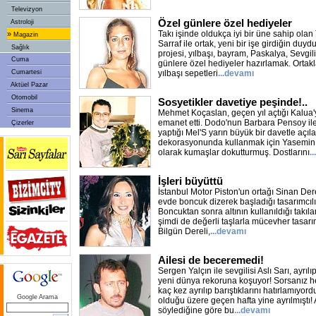
Televizyon
Özel günlere özel hediyeler
Astroloji
Takı işinde oldukça iyi bir üne sahip olan 
»
Magazin
Sarraf ile ortak, yeni bir işe girdiğin duyd
Sağlık
projesi, yılbaşı, bayram, Paskalya, Sevgil
Cuma
günlere özel hediyeler hazırlamak. Ortaklar
Cumartesi
yılbaşı sepetleri
...devamı
Aktüel Pazar
Otomobil
Sosyetikler davetiye peşinde!..
Sinema
Mehmet Koçaslan, geçen yıl açtığı Kalua
emanet etti. Dodo'nun Barbara Pensoy i
Çizerler
yaptığı Mel'S yarın büyük bir davetle açı
dekorasyonunda kullanmak için Yasemin 
olarak kumaşlar dokutturmuş. Dostlarını
.
İşleri büyüttü
İstanbul Motor Piston'un ortağı Sinan Dere
evde boncuk dizerek başladığı tasarımcılı
Boncuktan sonra altının kullanıldığı takıla
şimdi de değerli taşlarla mücevher tasarı
Bilgün Dereli,
...devamı
Ailesi de beceremedi!
Sergen Yalçın ile sevgilisi Aslı Sarı, ayr
yeni dünya rekoruna koşuyor! Sorsanız he
kaç kez ayrılıp barıştıklarını hatırlamıyord
Google Arama
olduğu üzere geçen hafta yine ayrılmıştı! 
söylediğine göre bu
...devamı