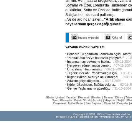
tanıtım. Her masaya broşürler.. Duvarlara 
Sofralar ve Özer, Londra'da Türklerden ço
dükkânlar.. Sofra ve Özer adı kalite garanti
Satışlar hem de nasıl patlamış..
..Ve de ardından zafer!..
"Artık ölsem g
hayallerimin gerçekleştiği günler!..
YAZARIN ÖNCEKİ YAZILARI
Pencere 10 Kasım'da Londra'da açıldı, Atam!.
"Hıncal Uluç atv'ye haksızlık yapıyor!.."
/ 1
İnsanca maç seyretme hakkı..
/ 09-11-2004
Herşeye rağmen mutlu olmak..
/ 07-11-2004
Ümit Yaşar'ı hatırlamak..
/ 06-11-2004
Teşekkürler atv.. Yanıltmadığın için..
/ 05-11
İçişleri Bakanı Aksu'ya açık dilekçe!..
/ 04-1
Adalete gölge düşerse..
/ 03-11-2004
Körler ülkesinden, Bağdat yoluna..
/ 02-11-2
Geriye Yaşlanmanın güzelliği..
/ 31-10-2004
Günün İçinden
|
Yazarlar
|
Ekonomi
|
Gündem
|
Siyaset
|
Dünya |
Telev
Spor
|
Günaydın
|
Kapak Güzeli
|
Astroloji
|
Magazin
|
Sağlık
|
Biz
Cumartesi
|
Aktüel Pazar
|
Sarı Sayfalar
|
Otomobil
|
Dosyalar
|
A
Copyright © 2003, 2004 - Tüm hakları saklıdır.
MERKEZ GAZETE DERGİ BASIM YAYINCILIK SANAYİ VE T