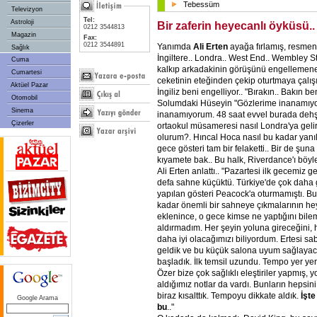
Tebessüm
Televizyon
Tel:
Astroloji
Bir zaferin heyecanlı öyküsü..
0212 3544813
Magazin
Fax:
0212 3544891
Yanımda
Ali Erten
ayağa fırlamış, resmen 
Sağlık
İngiltere.. Londra.. West End.. Wembley S
Cuma
kalkıp arkadakinin görüşünü engellemene i
Cumartesi
ceketinin eteğinden çekip oturtmaya çalış
Aktüel Pazar
İngiliz beni engelliyor.. "Bırakın.. Bakın b
Otomobil
Solumdaki Hüseyin "Gözlerime inanamıyor
Sinema
inanamıyorum. 48 saat evvel burada dehşe
Çizerler
ortaokul müsameresi nasıl Londra'ya gelir
olurum?. Hıncal Hoca nasıl bu kadar yanıla
gece gösteri tam bir felaketti.. Bir de şun
kıyamete bak.. Bu halk, Riverdance'ı böyl
Ali Erten anlattı.. "Pazartesi ilk gecemiz ge
defa sahne küçüktü. Türkiye'de çok daha 
yapılan gösteri Peacock'a oturmamıştı. Bu
kadar önemli bir sahneye çıkmalarının hey
eklenince, o gece kimse ne yaptığını bil
aldırmadım. Her şeyin yoluna gireceğini, 
daha iyi olacağımızı biliyordum. Ertesi s
geldik ve bu küçük salona uyum sağlayaca
başladık. İlk temsil uzundu. Tempo yer y
Özer bize çok sağlıklı eleştiriler yapmış, y
aldığımız notlar da vardı. Bunların hepsini
biraz kısalttık. Tempoyu dikkate aldık.
İşte
Google Arama
bu
.."