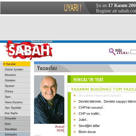
Şu an
17 Kasım 200
Bugüne ait sabah.com
»
Yazarlar
Günün İçinden
Ekonomi
Gündem
Siyaset
Dünya
Bir zaferin heyecanlı öyküsü..
Spor
Devleti bitirmek.. Devlete saygıyı bitirm
Hava Durumu
CHP'nin sorunu!..
Sarı Sayfalar
Ana Sayfa
CHP ve trafik!..
Dosyalar
Julio!..
Arşiv
Sevdiğim laflar
Etkinlikler
Bizim duvar
Günaydın