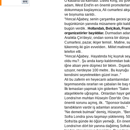
O kadarla da kalmadı. David King, bu şov
adam, West End'in en önemli promoterların
dokunmaya başlayınca, Ali cumartesi akş
ve boynuma sarıldı..
"Hıncal Ağabey, senin çarşamba gecesi 
bugünkünün yanında müsamere gibi kaldı.
bugün verdik..
Hollandalı, Belçikalı, Fra
organizatörler bayıldılar.
Durmadan adamla
Aralıkta Çin'deyiz, ondan sonra bir dünya 
Cumartesi, pazar, ikişer temsil.. Matine, s
tükenmiş iki gün evvelden.. Millet matine
telefon etti..
"Hıncal Ağabey.. Hayatında hiç kuyruk seyr
oldu mu?.. Şu anda karşı kaldırımdan bakı
iğne atsan yere düşmez bir tıklım.. Dışard
uzuyor, nerdeyse 100 metre.. Bu kuyruğu
kendisini seyretmekten güzel inan.."
Ali bu zaferin en heyecanlı adamlarından 
taşınmasında ısrarları ve çabaları ile baş 
İlk temasları yapmak için giderken "Sakın 
ataşeliklerle uğraşma.. Onlardan hayır gel
Londra'nın muhtarı Hüseyin Özer'dir. Onu 
önemli sorunu açmış, ilk.. "Sponsor bulabil
tanıdıkların vardır iş adamları arasında.."
"Ne demek bulmak" demiş, Hüseyin.. "Ben 
Sofra Londra şovu taşımayı yüklenmiş. 50
Sofra'da günde iki öğün yemeği.. En önem
Londra'nın dört bir yanına dağılmış Sofra