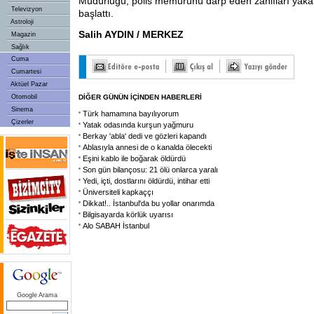
Müdürlüğü, polis memurunu darp eden zanlıları yaka
Televizyon
başlattı.
Astroloji
Salih AYDIN / MERKEZ
Magazin
Sağlık
Cuma
Cumartesi
Aktüel Pazar
Otomobil
DİĞER GÜNÜN İÇİNDEN HABERLERİ
Sinema
Türk hamamına bayılıyorum
Çizerler
Yatak odasında kurşun yağmuru
Berkay 'abla' dedi ve gözleri kapandı
Ablasıyla annesi de o kanalda ölecekti
Eşini kablo ile boğarak öldürdü
Son gün bilançosu: 21 ölü onlarca yaralı
Yedi, içti, dostlarını öldürdü, intihar etti
Üniversiteli kapkaççı
Dikkat!.. İstanbul'da bu yollar onarımda
Bilgisayarda körlük uyarısı
Alo SABAH İstanbul
Google Arama