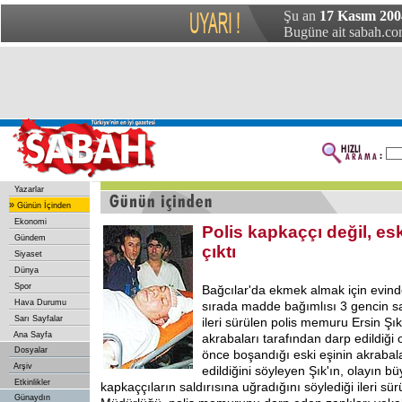
Şu an
17 Kasım 200
Bugüne ait sabah.com
Yazarlar
»
Günün İçinden
Ekonomi
Polis kapkaççı değil, es
Gündem
çıktı
Siyaset
Dünya
Spor
Bağcılar'da ekmek almak için evinde
Hava Durumu
sırada madde bağımlısı 3 gencin sa
Sarı Sayfalar
ileri sürülen polis memuru Ersin Şık
Ana Sayfa
akrabaları tarafından darp edildiği o
Dosyalar
önce boşandığı eski eşinin akrabal
Arşiv
edildiğini söyleyen Şık'ın, olayın 
Etkinlikler
kapkaççıların saldırısına uğradığını söylediği ileri sü
Günaydın