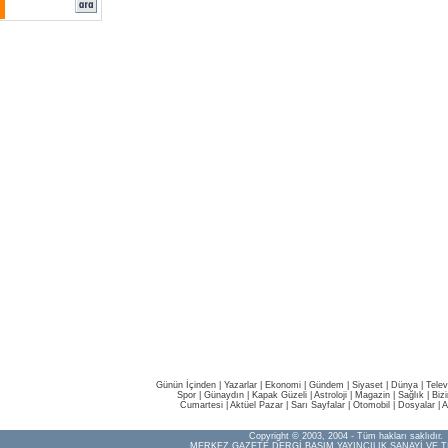
Günün İçinden
|
Yazarlar
|
Ekonomi
|
Gündem
|
Siyaset
|
Dünya |
Telev
Spor
|
Günaydın
|
Kapak Güzeli
|
Astroloji
|
Magazin
|
Sağlık
|
Biz
Cumartesi
|
Aktüel Pazar
|
Sarı Sayfalar
|
Otomobil
|
Dosyalar
|
A
Copyright © 2003, 2004 - Tüm hakları saklıdır.
MERKEZ GAZETE DERGİ BASIM YAYINCILIK SANAYİ VE T