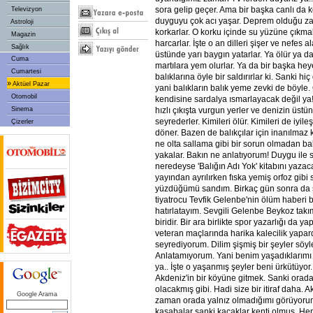
sora gelip geçer. Ama bir başka canlı da ko
Televizyon
duyguyu çok acı yaşar. Deprem olduğu z
Astroloji
korkarlar. O korku içinde su yüzüne çıkma
Magazin
harcarlar. İşte o an dilleri şişer ve nefes 
Sağlık
üstünde yarı baygın yatarlar. Ya ölür ya d
Cuma
martılara yem olurlar. Ya da bir başka he
Cumartesi
balıklarına öyle bir saldırırlar ki. Sanki h
»
Aktüel Pazar
yani balıkların balık yeme zevki de böyle.
Otomobil
kendisine sardalya ısmarlayacak değil ya!
Sinema
hızlı çıkışta vurgun yerler ve denizin üs
seyrederler. Kimileri ölür. Kimileri de iyil
Çizerler
döner. Bazen de balıkçılar için inanılmaz 
ne olta sallama gibi bir sorun olmadan balık
yakalar. Bakın ne anlatıyorum! Duygu ile s
neredeyse 'Balığın Adı Yok' kitabını yaz
yayından ayrılırken fıska yemiş orfoz gib
yüzdüğümü sandım. Birkaç gün sonra da 
tiyatrocu Tevfik Gelenbe'nin ölüm haberi b
hatırlatayım. Sevgili Gelenbe Beykoz takı
biridir. Bir ara birlikte spor yazarlığı da ya
veteran maçlarında harika kalecilik yapa
seyrediyorum. Dilim şişmiş bir şeyler söy
Anlatamıyorum. Yani benim yaşadıklarımı
ya.. İşte o yaşanmış şeyler beni ürkütüyor.
Akdeniz'in bir köyüne gitmek. Sanki orad
olacakmış gibi. Hadi size bir itiraf daha. A
Google Arama
zaman orada yalnız olmadığımı görüyorum
kasabalar sanki kaçaklar kenti olmuş. Hep