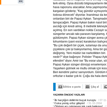
terk etmiş. Oysa dizüstü bilgisayarlarını tı
hava raporunu alacaklar. Ama yapmıyorla
kargaları gösterip; "Kaç gündür uçmuyorl
lodosa dönecek" diyorlar. İnanılmaz da keyi
onlardan biri de Papaz Aykan. Tanışmadım 
tanışacağım. Papaz Aykan bakın nasıl bi
avcılığı için kredi almış. 8 metrelik tekne
açılmış. En son vardıkları nokta Cezayir sah
süngerler ancak rakı parasını karşılamış. H
güldüreyim. Papaz Aykan sünger avına çı
tohumlarını (yani esrar) karakolun bahçes
"Bu çok değerli bir çiçek, sulamayı da unu
çiçeklere çok iyi bakıyorlarmış. Ama bir g
değişmiş. Yeni müdür ise narkotikten biri.
nedir?" diye bağırıyor. Polisler "Papaz Ayk
efendim" diyor. Amir ise "Bu esrar ulan, sö
Papaz Aykan sünger dönüşü enseleniyor. 
Yaşarken gülmek ve mutlu olmak için kıss
Ben kendimi yalnız sanıyordum. Gördüm ki
orfozlar o kadar çok ki. Çoğu da hala den
YAZARIN ÖNCEKİ YAZILARI
İlk harçlığım delikli iki buçuk kuruştu
/ 07-11
Fıska yemiş orfoz gibiyim!
/ 31-10-2004
Ölürken acı çekmeyen tek canlı balıkmış!
/