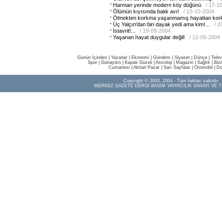
Harman yerinde modern köy düğünü
/ 17-1
Ölümün kıyısında balık avı!
/ 10-10-2004
Ölmekten korkma yaşanmamış hayattan kor
Üç Yalçın'dan biri dayak yedi ama kim!...
/ 2
İstavrit!...
/ 19-09-2004
Yaşanan hayat duygular değil!
/ 12-09-2004
Günün İçinden
|
Yazarlar
|
Ekonomi
|
Gündem
|
Siyaset
|
Dünya |
Telev
Spor
|
Günaydın
|
Kapak Güzeli
|
Astroloji
|
Magazin
|
Sağlık
|
Biz
Cumartesi
|
Aktüel Pazar
|
Sarı Sayfalar
|
Otomobil
|
Do
Copyright © 2003, 2004 - Tüm hakları saklıdır.
MERKEZ GAZETE DERGİ BASIM YAYINCILIK SANAYİ VE T