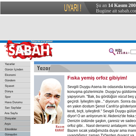
Şu an
14 Kasım 200
Bugüne ait sabah.com
Yazarlar
Günün İçinden
Ekonomi
Fıska yemiş orfoz gibiyim!
Gündem
Siyaset
Sevgili Duygu Asena ile odasında konuşu
konuşma gözlerimizle. Duygu'yu güldürme
Dünya
yapıyorum. "Bak, bu gördüğün vücut beş yı
Spor
geçirdi. İyileştim işte..." diyorum. Sonra
Hava Durumu
en yakın dostum Şenol Carıllı'yı gösteriy
Sarı Sayfalar
kesti, biçti, iyileştirdi." Sevgili Duygu gü
Ana Sayfa
diyor! O an anlıyorum ki: Akdeniz'de fıska 
Dosyalar
Denizin üstünde şaşkın, çaresiz ve sad
Arşiv
orfoz gibi... Nasıl derseniz anlatayım: Han
Etkinlikler
Bazen sıcak yatağımızda duyar ama inan
Günaydın
uyandığımız zaman TV'lerden duyarız ya..