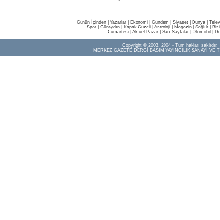
Günün İçinden
|
Yazarlar
|
Ekonomi
|
Gündem
|
Siyaset
|
Dünya |
Telev
Spor
|
Günaydın
|
Kapak Güzeli
|
Astroloji
|
Magazin
|
Sağlık
|
Biz
Cumartesi
|
Aktüel Pazar
|
Sarı Sayfalar
|
Otomobil
|
Do
Copyright © 2003, 2004 - Tüm hakları saklıdır.
MERKEZ GAZETE DERGİ BASIM YAYINCILIK SANAYİ VE T