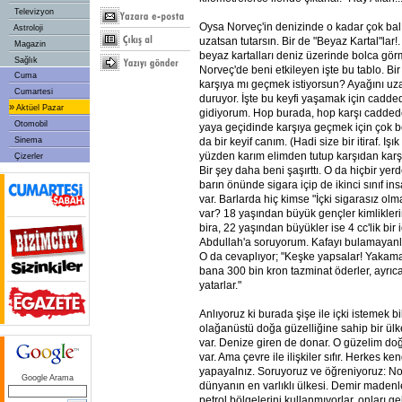
Televizyon
Oysa Norveç'in denizinde o kadar çok balık 
Astroloji
uzatsan tutarsın. Bir de "Beyaz Kartal"lar!.
Magazin
beyaz kartalları deniz üzerinde bolca gör
Sağlık
Norveç'de beni etkileyen işte bu tablo. B
Cuma
karşıya mı geçmek istiyorsun? Ayağını uza
Cumartesi
duruyor. İşte bu keyfi yaşamak için cadde
»
Aktüel Pazar
gidiyorum. Hop burada, hop karşı caddede
Otomobil
yaya geçidinde karşıya geçmek için çok b
Sinema
da bir keyif canım. (Hadi size bir itiraf. Iş
yüzden karım elimden tutup karşıdan karşı
Çizerler
Bir şey daha beni şaşırttı. O da hiçbir yerd
barın önünde sigara içip de ikinci sınıf 
var. Barlarda hiç kimse "İçki sigarasız ol
var? 18 yaşından büyük gençler kimlikleri
bira, 22 yaşından büyükler ise 4 cc'lik bir 
Abdullah'a soruyorum. Kafayı bulamayanl
O da cevaplıyor; "Keşke yapsalar! Yakama 
bana 300 bin kron tazminat öderler, ayrıc
yatarlar."
Anlıyoruz ki burada şişe ile içki istemek b
olağanüstü doğa güzelliğine sahip bir ül
var. Denize giren de donar. O güzelim doğ
var. Ama çevre ile ilişkiler sıfır. Herkes k
yapayalnız. Soruyoruz ve öğreniyoruz: Nor
Google Arama
dünyanın en varlıklı ülkesi. Demir madenler
petrol bölgelerini kullanmıyorlar, onları g