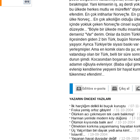
bırakmışlar. Yani kimsenin iş, aş derdi yo
bu ülkede herkes mutlu ve müreffeh" diyor
efendim. En çok intiharlar Norveç'te. En 
ülke Norveç... En çok alkoliğin olduğu ülke
içinde yokluk çeken Norveç'te cinsel suçlar
düzeyde... "Böyle bir ülkede mutlu insanla
derseniz "Var" derim. Onlar da bizim Türkl
ilçesinden giden 2 bin Türk, bugün Norve
yaşıyor. Ayrıca Türkiye'de siyasi baskı va
yerleşmişler. Ama en komik olanı da şu; 
vatandaşı olan bir Türk, belli bir süre sonr
durun şimdi. Kocasından boşanan bu kadı
adamın oğluyla evleniyor. (Baba oğul şim
evlenip kendilerine yepyeni bir hayat kurm
tükenmez efendim!...
YAZARIN ÖNCEKİ YAZILARI
İlk harçlığım delikli iki buçuk kuruştu
/ 07-11
Fıska yemiş orfoz gibiyim!
/ 31-10-2004
Ölürken acı çekmeyen tek canlı balıkmış!
/
Harman yerinde modern köy düğünü
/ 17-1
Ölümün kıyısında balık avı!
/ 10-10-2004
Ölmekten korkma yaşanmamış hayattan kor
Üç Yalçın'dan biri dayak yedi ama kim!...
/ 2
İstavrit!...
/ 19-09-2004
Yaşanan hayat duygular değil!
/ 12-09-2004