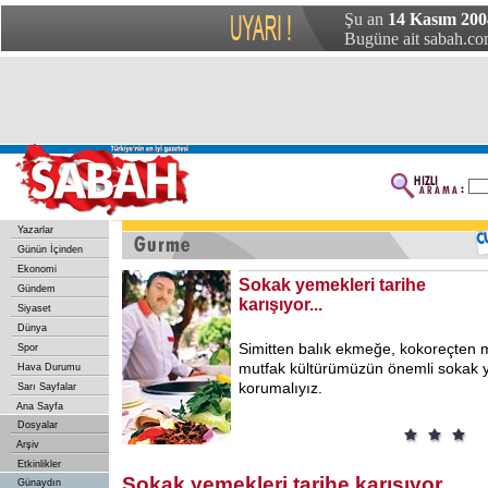
Şu an
14 Kasım 200
Bugüne ait sabah.com
Yazarlar
Günün İçinden
Ekonomi
Sokak yemekleri tarihe
Gündem
karışıyor...
Siyaset
Dünya
Simitten balık ekmeğe, kokoreçten 
Spor
mutfak kültürümüzün önemli sokak y
Hava Durumu
korumalıyız.
Sarı Sayfalar
Ana Sayfa
Dosyalar
Arşiv
Etkinlikler
Sokak yemekleri tarihe karışıyor
Günaydın