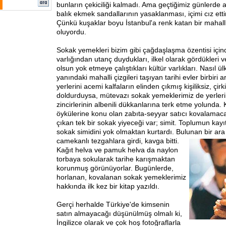
bunların çekiciliği kalmadı. Ama geçtiğimiz günlerde a
balık ekmek sandallarının yasaklanması, içimi cız etti
Çünkü kuşaklar boyu İstanbul'a renk katan bir mahalli
oluyordu.
Sokak yemekleri bizim gibi çağdaşlaşma özentisi içind
varlığından utanç duydukları, ilkel olarak gördükleri
olsun yok etmeye çalıştıkları kültür varlıkları. Nasıl ül
yanındaki mahalli çizgileri taşıyan tarihi evler birbiri a
yerlerini acemi kalfaların elinden çıkmış kişiliksiz, çi
doldurduysa, mütevazı sokak yemeklerimiz de yerlerin
zincirlerinin albenili dükkanlarına terk etme yolunda. 
öykülerine konu olan zabıta-seyyar satıcı kovalamaca
çıkan tek bir sokak yiyeceği var; simit. Toplumun kayıt
sokak simidini yok olmaktan kurtardı. Bulunan bir ara
camekanlı tezgahlara
girdi, kavga bitti.
Kağıt helva ve pamuk helva da naylon
torbaya sokularak tarihe karışmaktan
korunmuş görünüyorlar. Bugünlerde,
horlanan, kovalanan sokak yemeklerimiz
hakkında ilk kez bir kitap yazıldı.
Gerçi herhalde Türkiye'de kimsenin
satın almayacağı düşünülmüş olmalı ki,
İngilizce olarak ve çok hoş fotoğraflarla