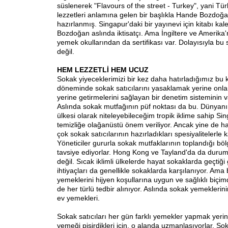
süslenerek "Flavours of the street - Turkey", yani Tür
lezzetleri anlamına gelen bir başlıkla Hande Bozdoğa
hazırlanmış. Singapur'daki bir yayınevi için kitabı k
Bozdoğan aslında iktisatçı. Ama İngiltere ve Amerika
yemek okullarından da sertifikası var. Dolayısıyla bu
değil.
HEM LEZZETLİ HEM UCUZ
Sokak yiyeceklerimizi bir kez daha hatırladığımız bu 
döneminde sokak satıcılarını yasaklamak yerine onların
yerine getirmelerini sağlayan bir denetim sisteminin v
Aslında sokak mutfağının püf noktası da bu. Dünyanın
ülkesi olarak niteleyebileceğim tropik iklime sahip Si
temizliğe olağanüstü önem veriliyor. Ancak yine de ha
çok sokak satıcılarının hazırladıkları spesiyalitelerle 
Yöneticiler gururla sokak mutfaklarının toplandığı bölg
tavsiye ediyorlar. Hong Kong ve Tayland'da da durum
değil. Sıcak iklimli ülkelerde hayat sokaklarda geçtiği
ihtiyaçları da genellikle sokaklarda karşılanıyor. Ama 
yemeklerini hijyen koşullarına uygun ve sağlıklı biçim
de her türlü tedbir alınıyor. Aslında sokak yemekleri
ev yemekleri.
Sokak satıcıları her gün farklı yemekler yapmak yerin
yemeği pişirdikleri için, o alanda uzmanlaşıyorlar. So