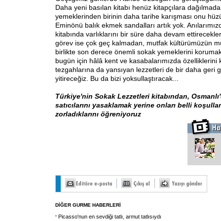
Daha yeni basılan kitabı henüz kitapçılara dağılmada
yemeklerinden birinin daha tarihe karışması onu hüzü
Eminönü balık ekmek sandalları artık yok. Anılarımı
kitabında varlıklarını bir süre daha devam ettirecekle
görev ise çok geç kalmadan, mutfak kültürümüzün m
birlikte son derece önemli sokak yemeklerini korumak.
bugün için hâlâ kent ve kasabalarımızda özelliklerini
tezgahlarına da yansıyan lezzetleri de bir daha ger
yitireceğiz. Bu da bizi yoksullaştıracak...
Türkiye'nin Sokak Lezzetleri kitabından, Osmanlı
satıcılarını yasaklamak yerine onları belli koşull
zorladıklarını öğreniyoruz
DİĞER GURME HABERLERİ
Picasso'nun en sevdiği tatlı, armut tatlısıydı