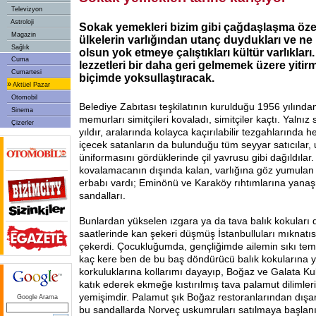
Televizyon
Astroloji
Sokak yemekleri bizim gibi çağdaşlaşma özen
Magazin
ülkelerin varlığından utanç duydukları ve ne
Sağlık
olsun yok etmeye çalıştıkları kültür varlıklar
Cuma
lezzetleri bir daha geri gelmemek üzere yitirm
Cumartesi
biçimde yoksullaştıracak.
»
Aktüel Pazar
Otomobil
Belediye Zabıtası teşkilatının kurulduğu 1956 yılından
Sinema
memurları simitçileri kovaladı, simitçiler kaçtı. Yalnız 
Çizerler
yıldır, aralarında kolayca kaçırılabilir tezgahlarında h
içecek satanların da bulunduğu tüm seyyar satıcılar,
üniformasını gördüklerinde çil yavrusu gibi dağıldılar.
kovalamacanın dışında kalan, varlığına göz yumulan
erbabı vardı; Eminönü ve Karaköy rıhtımlarına yana
sandalları.
Bunlardan yükselen ızgara ya da tava balık kokuları 
saatlerinde kan şekeri düşmüş İstanbulluları mıknatıs
çekerdi. Çocukluğumda, gençliğimde ailemin sıkı tem
kaç kere ben de bu baş döndürücü balık kokularına y
korkuluklarına kollarımı dayayıp, Boğaz ve Galata Ku
katık ederek ekmeğe kıstırılmış tava palamut dilimlerin
yemişimdir. Palamut şık Boğaz restoranlarından dışar
Google Arama
bu sandallarda Norveç uskumruları satılmaya başla