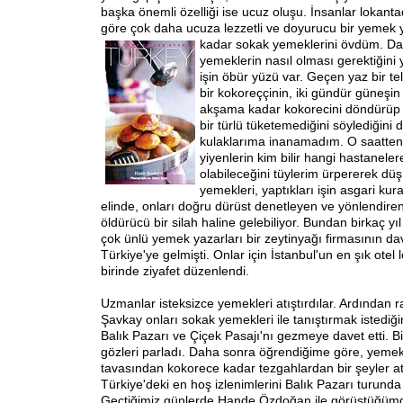
başka önemli özelliği ise ucuz oluşu. İnsanlar lokant
göre çok daha ucuza lezzetli ve doyurucu bir yemek yi
kadar sokak yemeklerini övdüm.
Da
yemeklerin nasıl olması gerektiğini
işin öbür yüzü var. Geçen yaz bir t
bir kokoreççinin, iki gündür güneşi
akşama kadar kokorecini döndürüp
bir türlü tüketemediğini söylediğin
kulaklarıma inanamadım. O saatten
yiyenlerin kim bilir hangi hastaneler
olabileceğini tüylerim ürpererek d
yemekleri, yaptıkları işin asgari kura
elinde, onları doğru dürüst denetleyen ve yönlendire
öldürücü bir silah haline gelebiliyor. Bundan birkaç y
çok ünlü yemek yazarları bir zeytinyağı firmasının dav
Türkiye'ye gelmişti. Onlar için İstanbul'un en şık otel
birinde ziyafet düzenlendi.
Uzmanlar isteksizce yemekleri atıştırdılar. Ardından r
Şavkay onları sokak yemekleri ile tanıştırmak istediği
Balık Pazarı ve Çiçek Pasajı'nı gezmeye davet etti. B
gözleri parladı. Daha sonra öğrendiğime göre, yeme
tavasından kokorece kadar tezgahlardan bir şeyler atı
Türkiye'deki en hoş izlenimlerini Balık Pazarı turunda
Geçtiğimiz günlerde Hande Özdoğan ile görüştüğüm