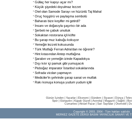
Güllaç her kapıyı açar mı?
Küçük şişedeki doyulmaz lezzet
Otel olan Samode Sarayı ve hüzünlü Taj Mahal
Oruç hoşgörü ve paylaşma sembolü
Baharatı bize keşifler mi getirdi?
İnsanı ve doğasıyla şaşırtıcı bir ada
Şerbeti ne çabuk unuttuk
Sokaktan restorana içli köfte
Bu şarap muz kabuğu kokuyor
Yemeğin lezzeti kokusunda
Türk Mutfağı Ferran Adria'dan ne öğrenir?
Hint kıtasından Antep mutfağına
Şarabın ve yemeğin izinde Kapadokya
Dışı kıtır içi pamuk gibi yumuşacık
Pisboğaz imparator İstanbul sokaklarında
Sofrada vicdan yapmayın
Mediciler'in şehrinde şarap sanat ve mutfak
Rakı konuşa konuşa yudum yudum içilir
Günün İçinden
|
Yazarlar
|
Ekonomi
|
Gündem
|
Siyaset
|
Dünya |
Telev
Spor
|
Günaydın
|
Kapak Güzeli
|
Astroloji
|
Magazin
|
Sağlık
|
Biz
Cumartesi
|
Aktüel Pazar
|
Sarı Sayfalar
|
Otomobil
|
Do
Copyright © 2003, 2004 - Tüm hakları saklıdır.
MERKEZ GAZETE DERGİ BASIM YAYINCILIK SANAYİ VE T