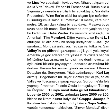
ve
Lippi
'ye sadakatini teyit ediyor. Nihayet akşam geli
della Vite
" daveti. Ev sahibi Frescobaldi. Bütün aile 
Signoria'ya nerede ise bitişik bir sokaktayız,
Via dell
Frescobaldi Wine Bar'ın ekibi bu akşam için seferber
Bulunduğumuz salon 10 metreye 10 metre, kare bir 
metre. 18. asırdan kalma bir yapıdayız. Masaya buyur
uzun sade bir masa. Tam karşımda orta yaşların başı
bir kadın var;
Delia Viader
. Bir yanında kızıl saçlı, u
Amerikalı;
Tim Mondavi
. Diğer yanında ise
Kont L. 
oturuyor. İki aile ortak bir şarap üretiyorlar:
Luce
. İş
şarabın... Mondavi anlatıyor. Tevazu ile, tutku ile. 
Valley'in en şöhretli şarapçısı
değil, yeni yola koyu
Amerika'ya göç ederken
İtalya'da bıraktıkları
bağcıl
kültür
üne
kavuşmanın
kendisini ne denli heyecanla
öyküsünü bizlerle paylaşıyor. Leonardo
aristokrat
bi
dinliyor. Karşımdaki esmer güzeli ise suskun. Elbisesin
Detayları da. Soruyorum. Yüzü aydınlanıyor.
Karl La
dikmiş. "Beğendiniz mi" diyor. Bentler yıkıldı ya, anla
Valley ve Toscana'da şarap yapıyor. Sorbonne'da fels
yapmış. Frankfurt Felsefe Okulu konuşuluyor. Tübinge
ve Ütopya"... "
Dünya nasıl daha güzel kılınabilir?
"
Lucente 2000
ve
2001
, ardından
Luce 2000 ve 20
bitince ne ikram olunur İtalya'da?
Grappa
.
Jacopo P
Kendine has üslubu ile üç dört yıl önce
Napa Valley
'
yaptığı konuşmayı naklediyor. "Sinyor Mondavi" diyor