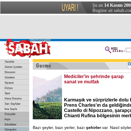
Şu an
14 Kasım 200
Bugüne ait sabah.com
Yazarlar
Günün İçinden
Ekonomi
Mediciler'in şehrinde şarap
Gündem
sanat ve mutfak
Siyaset
Dünya
Spor
Hava Durumu
Karmaşık ve sürprizlerle dolu 
Sarı Sayfalar
Prens Charles'ın da geldiğinde
Ana Sayfa
Castello di Nipozzano, şarapçı
Dosyalar
Chianti Rufina bölgesinin merk
Arşiv
Etkinlikler
Bazı şeyler, bazı yerler, bazı
şehirler
var. Nasıl söyl
Günaydın