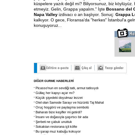
küspelere yazık değil mi? Biliyorsunuz, biz köylüyüz. 
etmeyiz. Gelin, Grappa yapalım." İşte
Bossano del 
Napa Valley
izdivacı o an başlıyor. Sonuç:
Grappa L
kalkıyor. O gece, Floransa'da "herkes" İstanbul'a gel
konuşuyoruz...
DİĞER GURME HABERLERİ
Picasso'nun en sevdiği tatlı, armut tatlısıydı
Güllaç her kapıyı açar mı?
Küçük şişedeki doyulmaz lezzet
Otel olan Samode Sarayı ve hüzünlü Taj Mahal
Oruç hoşgörü ve paylaşma sembolü
Baharatı bize keşifler mi getirdi?
İnsanı ve doğasıyla şaşırtıcı bir ada
Şerbeti ne çabuk unuttuk
Sokaktan restorana içli köfte
Bu şarap muz kabuğu kokuyor