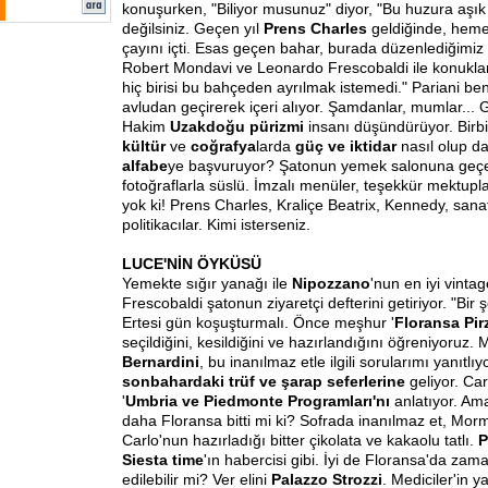
konuşurken, "Biliyor musunuz" diyor, "Bu huzura aşık 
değilsiniz. Geçen yıl
Prens Charles
geldiğinde, heme
çayını içti. Esas geçen bahar, burada düzenlediğimiz
Robert Mondavi ve Leonardo Frescobaldi ile konuklar
hiç birisi bu bahçeden ayrılmak istemedi." Pariani ben
avludan geçirerek içeri alıyor. Şamdanlar, mumlar... G
Hakim
Uzakdoğu pürizmi
insanı düşündürüyor. Birb
kültür
ve
coğrafya
larda
güç ve iktidar
nasıl olup d
alfabe
ye başvuruyor? Şatonun yemek salonuna geçe
fotoğraflarla süslü. İmzalı menüler, teşekkür mektupl
yok ki! Prens Charles, Kraliçe Beatrix, Kennedy, sanat
politikacılar. Kimi isterseniz.
LUCE'NİN ÖYKÜSÜ
Yemekte sığır yanağı ile
Nipozzano
'nun en iyi vintag
Frescobaldi şatonun ziyaretçi defterini getiriyor. "Bir 
Ertesi gün koşuşturmalı. Önce meşhur '
Floransa Pir
seçildiğini, kesildiğini ve hazırlandığını öğreniyoruz
Bernardini
, bu inanılmaz etle ilgili sorularımı yanıtlı
sonbahardaki trüf ve şarap seferlerine
geliyor. Ca
'
Umbria ve Piedmonte Programları'nı
anlatıyor. Am
daha Floransa bitti mi ki? Sofrada inanılmaz et, Mo
Carlo'nun hazırladığı bitter çikolata ve kakaolu tatlı.
P
Siesta time
'ın habercisi gibi. İyi de Floransa'da zam
edilebilir mi? Ver elini
Palazzo Strozzi
. Mediciler'in y