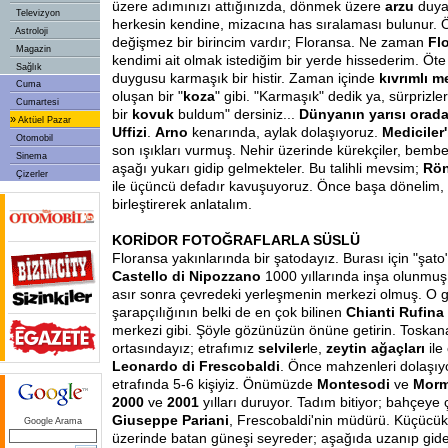
üzere adımınızı attığınızda, dönmek üzere
arzu
duya
Televizyon
herkesin kendine, mizacına has sıralaması bulunur.
Astroloji
değişmez bir birincim vardır; Floransa. Ne zaman
Fl
Magazin
kendimi ait olmak istediğim bir yerde hissederim. Ö
Sağlık
duygusu karmaşık bir histir. Zaman içinde
kıvrımlı 
Cuma
oluşan bir "
koza
" gibi. "Karmaşık" dedik ya, sürprizle
Cumartesi
bir
kovuk
buldum" dersiniz...
Dünyanın yarısı orada
»
Aktüel Pazar
Uffizi
.
Arno
kenarında, aylak dolaşıyoruz.
Mediciler'
Otomobil
son ışıkları vurmuş. Nehir üzerinde kürekçiler, bembe
Sinema
aşağı yukarı gidip gelmekteler. Bu talihli mevsim;
Rön
Çizerler
ile üçüncü defadır kavuşuyoruz. Önce başa dönelim, 
birleştirerek anlatalım.
KORİDOR FOTOĞRAFLARLA SÜSLÜ
Floransa yakınlarında bir şatodayız. Burası için "şato" 
Castello di Nipozzano
1000 yıllarında inşa olunmuş
asır sonra çevredeki yerleşmenin merkezi olmuş. O g
şarapçılığının belki de en çok bilinen
Chianti Rufina
merkezi gibi. Şöyle gözünüzün önüne getirin. Toskan
ortasındayız; etrafımız
selviler
le,
zeytin ağaçları
ile
Leonardo di Frescobaldi
. Önce mahzenleri dolaşı
etrafında 5-6 kişiyiz. Önümüzde
Montesodi
ve
Morm
2000
ve
2001
yılları duruyor. Tadım bitiyor; bahçeye 
Giuseppe Pariani
, Frescobaldi'nin müdürü. Küçücük
Google Arama
üzerinde batan güneşi seyreder; aşağıda uzanıp gide