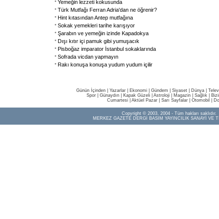
Yemeğin lezzeti kokusunda
Türk Mutfağı Ferran Adria'dan ne öğrenir?
Hint kıtasından Antep mutfağına
Sokak yemekleri tarihe karışıyor
Şarabın ve yemeğin izinde Kapadokya
Dışı kıtır içi pamuk gibi yumuşacık
Pisboğaz imparator İstanbul sokaklarında
Sofrada vicdan yapmayın
Rakı konuşa konuşa yudum yudum içilir
Günün İçinden
|
Yazarlar
|
Ekonomi
|
Gündem
|
Siyaset
|
Dünya |
Telev
Spor
|
Günaydın
|
Kapak Güzeli
|
Astroloji
|
Magazin
|
Sağlık
|
Biz
Cumartesi
|
Aktüel Pazar
|
Sarı Sayfalar
|
Otomobil
|
Do
Copyright © 2003, 2004 - Tüm hakları saklıdır.
MERKEZ GAZETE DERGİ BASIM YAYINCILIK SANAYİ VE T