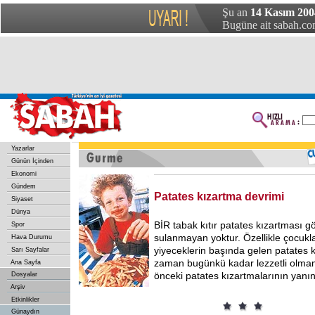
Şu an
14 Kasım 200
Bugüne ait sabah.com
Yazarlar
Günün İçinden
Ekonomi
Gündem
Patates kızartma devrimi
Siyaset
Dünya
BİR tabak kıtır patates kızartması g
Spor
sulanmayan yoktur. Özellikle çocukla
Hava Durumu
yiyeceklerin başında gelen patates k
Sarı Sayfalar
zaman bugünkü kadar lezzetli olmamı
Ana Sayfa
önceki patates kızartmalarının yanına
Dosyalar
Arşiv
Etkinlikler
Günaydın