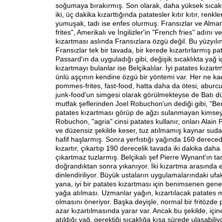
soğumaya bırakırmış. Son olarak, daha yüksek sıcak
iki, üç dakika kızarttığında patatesler kıtır kıtır, renkleri
yumuşak, tadı ise enfes olurmuş. Fransızlar ve Alma
frites", Amerikalı ve İngilizler'in "French fries" adını v
kızartması aslında Fransızlara özgü değil. Bu yüzyılı
Fransızlar tek bir tavada, bir kerede kızartırlarmış pat
Passard'ın da uyguladığı gibi, değişik sıcaklıkta yağ iç
kızartmayı bulanlar ise Belçikalılar. İyi patates kıza
ünlü aşçının kendine özgü bir yöntemi var. Her ne k
pommes-frites, fast-food, hatta daha da ötesi, abur
junk-food'un simgesi olarak görülmekteyse de Batı d
mutfak şeflerinden Joel Robuchon'un dediği gibi, "Ben 
patates kızartması görüp de ağzı sulanmayan kimsey
Robuchon, "agria" cinsi patates kullanır, onları Alain 
ve düzensiz şekilde keser, tuz atılmamış kaynar suda
hafif haşlarmış. Sonra yerfıstığı yağında 160 derece
kızartır, çıkartıp 190 derecelik tavada iki dakika daha k
çıkartmaz tuzlarmış. Belçikalı şef Pierre Wynant'ın tar
doğrandıktan sonra yıkanıyor. İki kızartma arasında 
dinlendiriliyor. Büyük ustaların uygulamalarındaki ufak 
yana, iyi bir patates kızartması için benimsenen gene
yağa atılması. Uzmanlar yağın, kızartılacak patates mi
olmasını öneriyor. Başka deyişle, normal bir fritözde 
azar kızartılmasında yarar var. Ancak bu şekilde, için
atıldığı yağ, gerektiği sıcaklığa kısa sürede ulaşabili