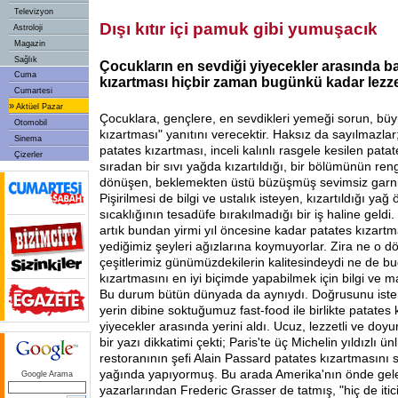
Televizyon
Dışı kıtır içi pamuk gibi yumuşacık
Astroloji
Magazin
Sağlık
Çocukların en sevdiği yiyecekler arasında b
Cuma
kızartması hiçbir zaman bugünkü kadar lezzet
Cumartesi
»
Aktüel Pazar
Çocuklara, gençlere, en sevdikleri yemeği sorun, bü
Otomobil
kızartması" yanıtını verecektir. Haksız da sayılmazlar;
Sinema
patates kızartması, inceli kalınlı rasgele kesilen patat
Çizerler
sıradan bir sıvı yağda kızartıldığı, bir bölümünün re
dönüşen, beklemekten üstü büzüşmüş sevimsiz garnit
Pişirilmesi de bilgi ve ustalık isteyen, kızartıldığı yağ
sıcaklığının tesadüfe bırakılmadığı bir iş haline geld
artık bundan yirmi yıl öncesine kadar patates kızartm
yediğimiz şeyleri ağızlarına koymuyorlar. Zira ne o 
çeşitlerimiz günümüzdekilerin kalitesindeydi ne de b
kızartmasını en iyi biçimde yapabilmek için bilgi ve 
Bu durum bütün dünyada da aynıydı. Doğrusunu isters
yerin dibine soktuğumuz fast-food ile birlikte patate
yiyecekler arasında yerini aldı. Ucuz, lezzetli ve doyu
bir yazı dikkatimi çekti; Paris'te üç Michelin yıldızlı ü
restoranının şefi Alain Passard patates kızartmasını
yağında yapıyormuş. Bu arada Amerika'nın önde gel
Google Arama
yazarlarından Frederic Grasser de tatmış, "hiç de itic