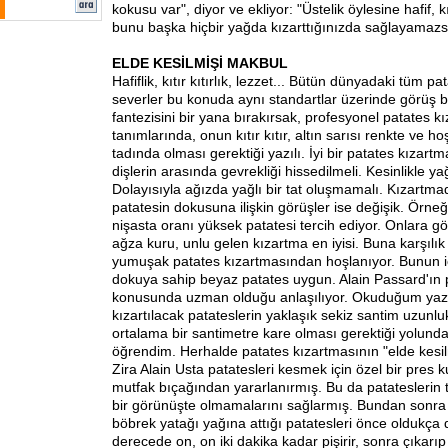
kokusu var", diyor ve ekliyor: "Üstelik öylesine hafif, kıtı
bunu başka hiçbir yağda kızarttığınızda sağlayamazsı
ELDE KESİLMİŞİ MAKBUL
Hafiflik, kıtır kıtırlık, lezzet... Bütün dünyadaki tüm p
severler bu konuda aynı standartlar üzerinde görüş birl
fantezisini bir yana bırakırsak, profesyonel patates k
tanımlarında, onun kıtır kıtır, altın sarısı renkte ve ho
tadında olması gerektiği yazılı. İyi bir patates kızartma
dişlerin arasında gevrekliği hissedilmeli. Kesinlikle y
Dolayısıyla ağızda yağlı bir tat oluşmamalı. Kızartma
patatesin dokusuna ilişkin görüşler ise değişik. Örneğ
nişasta oranı yüksek patatesi tercih ediyor. Onlara göre
ağza kuru, unlu gelen kızartma en iyisi. Buna karşılık 
yumuşak patates kızartmasından hoşlanıyor. Bunun 
dokuya sahip beyaz patates uygun. Alain Passard'ın 
konusunda uzman olduğu anlaşılıyor. Okuduğum yaz
kızartılacak patateslerin yaklaşık sekiz santim uzunluk
ortalama bir santimetre kare olması gerektiği yolunda 
öğrendim. Herhalde patates kızartmasının "elde kesi
Zira Alain Usta patatesleri kesmek için özel bir pres k
mutfak bıçağından yararlanırmış. Bu da patateslerin
bir görünüşte olmamalarını sağlarmış. Bundan sonra a
böbrek yatağı yağına attığı patatesleri önce oldukça 
derecede on, on iki dakika kadar pişirir, sonra çıkarıp