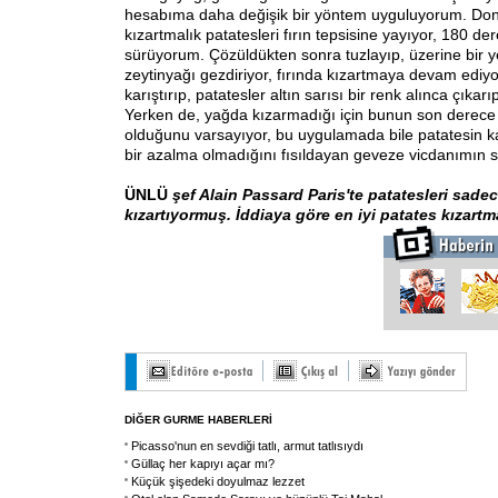
hesabıma daha değişik bir yöntem uyguluyorum. Don
kızartmalık patatesleri fırın tepsisine yayıyor, 180 der
sürüyorum. Çözüldükten sonra tuzlayıp, üzerine bir 
zeytinyağı gezdiriyor, fırında kızartmaya devam ediy
karıştırıp, patatesler altın sarısı bir renk alınca çıkarı
Yerken de, yağda kızarmadığı için bunun son derece h
olduğunu varsayıyor, bu uygulamada bile patatesin k
bir azalma olmadığını fısıldayan geveze vicdanımın s
ÜNLÜ
şef Alain Passard Paris'te patatesleri sade
kızartıyormuş. İddiaya göre en iyi patates kızart
DİĞER GURME HABERLERİ
Picasso'nun en sevdiği tatlı, armut tatlısıydı
Güllaç her kapıyı açar mı?
Küçük şişedeki doyulmaz lezzet