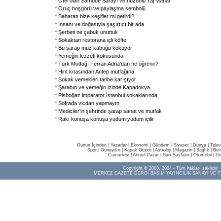
Otel olan Samode Sarayı ve hüzünlü Taj Mahal
Oruç hoşgörü ve paylaşma sembolü
Baharatı bize keşifler mi getirdi?
İnsanı ve doğasıyla şaşırtıcı bir ada
Şerbeti ne çabuk unuttuk
Sokaktan restorana içli köfte
Bu şarap muz kabuğu kokuyor
Yemeğin lezzeti kokusunda
Türk Mutfağı Ferran Adria'dan ne öğrenir?
Hint kıtasından Antep mutfağına
Sokak yemekleri tarihe karışıyor
Şarabın ve yemeğin izinde Kapadokya
Pisboğaz imparator İstanbul sokaklarında
Sofrada vicdan yapmayın
Mediciler'in şehrinde şarap sanat ve mutfak
Rakı konuşa konuşa yudum yudum içilir
Günün İçinden
|
Yazarlar
|
Ekonomi
|
Gündem
|
Siyaset
|
Dünya |
Telev
Spor
|
Günaydın
|
Kapak Güzeli
|
Astroloji
|
Magazin
|
Sağlık
|
Biz
Cumartesi
|
Aktüel Pazar
|
Sarı Sayfalar
|
Otomobil
|
Do
Copyright © 2003, 2004 - Tüm hakları saklıdır.
MERKEZ GAZETE DERGİ BASIM YAYINCILIK SANAYİ VE T