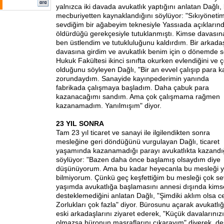
yalnızca iki davada avukatlık yaptığını anlatan Dağlı,
mecburiyetten kaynaklandığını söylüyor: "Sıkıyönetim
sevdiğim bir ağabeyim teknesiyle Yassıada açıklarınd
öldürdüğü gerekçesiyle tutuklanmıştı. Kimse davası
ben üstlendim ve tutukluluğunu kaldırdım. Bir arka
davasına girdim ve avukatlık benim için o dönemde so
Hukuk Fakültesi ikinci sınıfta okurken evlendiğini ve 
olduğunu söyleyen Dağlı, "Bir an evvel çalışıp para
zorundaydım. Sanayide kayınpederimin yanında
fabrikada çalışmaya başladım. Daha çabuk para
kazanacağımı sandım. Ama çok çalışmama rağmen
kazanamadım. Yanılmışım" diyor.
23 YIL SONRA
Tam 23 yıl ticaret ve sanayi ile ilgilendikten sonra
mesleğine geri döndüğünü vurgulayan Dağlı, ticaret
yaşamında kazanamadığı parayı avukatlıkta kazandı
söylüyor: "Bazen daha önce başlamış olsaydım diye
düşünüyorum. Ama bu kadar heyecanla bu mesleği ya
bilmiyorum. Çünkü geç keşfettiğim bu mesleği çok se
yaşımda avukatlığa başlamasını annesi dışında kims
desteklemediğini anlatan Dağlı, "Şimdiki aklım olsa
Zorlukları çok fazla" diyor. Bürosunu açarak avukatlı
eski arkadaşlarını ziyaret ederek, "Küçük davalarınızı
olmazsa büronun masraflarını çıkarayım" diyerek, des