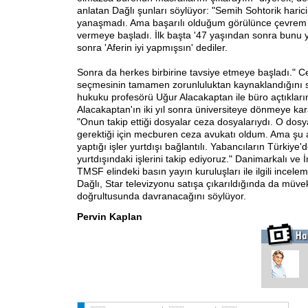
anlatan Dağlı şunları söylüyor: "Semih Sohtorik hari
yanaşmadı. Ama başarılı olduğum görülünce çevrem 
vermeye başladı. İlk başta '47 yaşından sonra bunu 
sonra 'Aferin iyi yapmışsın' dediler.
Sonra da herkes birbirine tavsiye etmeye başladı." 
seçmesinin tamamen zorunluluktan kaynaklandığını s
hukuku profesörü Uğur Alacakaptan ile büro açtıkları
Alacakaptan'ın iki yıl sonra üniversiteye dönmeye karar
"Onun takip ettiği dosyalar ceza dosyalarıydı. O dosya
gerektiği için mecburen ceza avukatı oldum. Ama ş
yaptığı işler yurtdışı bağlantılı. Yabancıların Türkiye'
yurtdışındaki işlerini takip ediyoruz." Danimarkalı ve İng
TMSF elindeki basın yayın kuruluşları ile ilgili incelem
Dağlı, Star televizyonu satışa çıkarıldığında da müvekk
doğrultusunda davranacağını söylüyor.
Pervin Kaplan