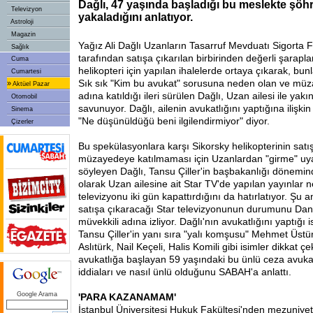
Dağlı, 47 yaşında başladığı bu meslekte şöhre
Televizyon
yakaladığını anlatıyor.
Astroloji
Magazin
Yağız Ali Dağlı Uzanların Tasarruf Mevduatı Sigorta
Sağlık
tarafından satışa çıkarılan birbirinden değerli şarapla
Cuma
helikopteri için yapılan ihalelerde ortaya çıkarak, bun
Cumartesi
Sık sık "Kim bu avukat" sorusuna neden olan ve müz
»
Aktüel Pazar
adına katıldığı ileri sürülen Dağlı, Uzan ailesi ile yakı
Otomobil
savunuyor. Dağlı, ailenin avukatlığını yaptığına ilişki
Sinema
"Ne düşünüldüğü beni ilgilendirmiyor" diyor.
Çizerler
Bu spekülasyonlara karşı Sikorsky helikopterinin satış
müzayedeye katılmaması için Uzanlardan "girme" uyar
söyleyen Dağlı, Tansu Çiller'in başbakanlığı dönemind
olarak Uzan ailesine ait Star TV'de yapılan yayınlar 
televizyonu iki gün kapattırdığını da hatırlatıyor. Şu
satışa çıkaracağı Star televizyonunun durumunu Danima
müvekkili adına izliyor. Dağlı'nın avukatlığını yaptığı 
Tansu Çiller'in yanı sıra "yalı komşusu" Mehmet Üst
Aslıtürk, Nail Keçeli, Halis Komili gibi isimler dikkat ç
avukatlığa başlayan 59 yaşındaki bu ünlü ceza avuka
iddiaları ve nasıl ünlü olduğunu SABAH'a anlattı.
Google Arama
'PARA KAZANAMAM'
İstanbul Üniversitesi Hukuk Fakültesi'nden mezuniyet