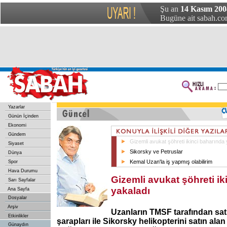
Şu an
14 Kasım 200
Bugüne ait sabah.com
Yazarlar
Günün İçinden
Ekonomi
Gündem
Gizemli avukat şöhreti ikinci baharında
Siyaset
Sikorsky ve Petruslar
Dünya
Kemal Uzan'la iş yapmış olabilirim
Spor
Hava Durumu
Gizemli avukat şöhreti ik
Sarı Sayfalar
yakaladı
Ana Sayfa
Dosyalar
Arşiv
Uzanların TMSF tarafından satı
Etkinlikler
şarapları ile Sikorsky helikopterini satın alan
Günaydın