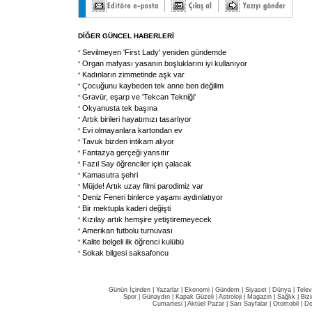
DİĞER GÜNCEL HABERLERİ
Sevilmeyen 'First Lady' yeniden gündemde
Organ mafyası yasanın boşluklarını iyi kullanıyor
Kadınların zimmetinde aşk var
Çocuğunu kaybeden tek anne ben değilim
Gravür, eşarp ve 'Tekcan Tekniği'
Okyanusta tek başına
Artık birileri hayatımızı tasarlıyor
Evi olmayanlara kartondan ev
Tavuk bizden intikam alıyor
Fantazya gerçeği yansıtır
Fazıl Say öğrenciler için çalacak
Kamasutra şehri
Müjde! Artık uzay filmi parodimiz var
Deniz Feneri binlerce yaşamı aydınlatıyor
Bir mektupla kaderi değişti
Kızılay artık hemşire yetiştiremeyecek
Amerikan futbolu turnuvası
Kalite belgeli ilk öğrenci kulübü
Sokak bilgesi saksafoncu
Günün İçinden
|
Yazarlar
|
Ekonomi
|
Gündem
|
Siyaset
|
Dünya |
Telev
Spor
|
Günaydın
|
Kapak Güzeli
|
Astroloji
|
Magazin
|
Sağlık
|
Biz
Cumartesi
|
Aktüel Pazar
|
Sarı Sayfalar
|
Otomobil
|
Do