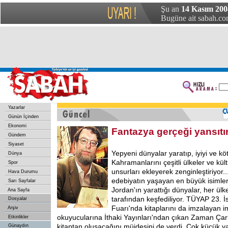
Şu an
14 Kasım 200
Bugüne ait sabah.com
Yazarlar
Günün İçinden
Ekonomi
Fantazya gerçeği yansıtı
Gündem
Siyaset
Yepyeni dünyalar yaratıp, iyiyi ve köt
Dünya
Kahramanlarını çeşitli ülkeler ve kül
Spor
unsurları ekleyerek zenginleştiriyor..
Hava Durumu
edebiyatın yaşayan en büyük isimle
Sarı Sayfalar
Jordan'ın yarattığı dünyalar, her ül
Ana Sayfa
tarafından keşfediliyor. TÜYAP 23. İ
Dosyalar
Fuarı'nda kitaplarını da imzalayan 
Arşiv
okuyucularına İthaki Yayınları'ndan çıkan Zaman Çark
Etkinlikler
kitaptan oluşacağını müjdesini de verdi. Çok küçük 
Günaydın