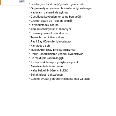
Sevilmeyen 'First Lady' yeniden gündemde
Organ mafyası yasanın boşluklarını iyi kullanıyor
Kadınların zimmetinde aşk var
Çocuğunu kaybeden tek anne ben değilim
Gravür, eşarp ve 'Tekcan Tekniği'
Okyanusta tek başına
Artık birileri hayatımızı tasarlıyor
Evi olmayanlara kartondan ev
Tavuk bizden intikam alıyor
Fazıl Say öğrenciler için çalacak
Kamasutra şehri
Müjde! Artık uzay filmi parodimiz var
Deniz Feneri binlerce yaşamı aydınlatıyor
Bir mektupla kaderi değişti
Kızılay artık hemşire yetiştiremeyecek
Amerikan futbolu turnuvası
Kalite belgeli ilk öğrenci kulübü
Sokak bilgesi saksafoncu
Gizemli avukat şöhreti ikinci baharında yakaladı