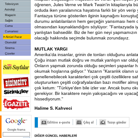
öğrenen, Jules Verne ve Mark Twain'in kitaplarıyla 
Televizyon
orduda iken yaralanınca hayatına farklı bir yön veri
Astroloji
Fantazya türüne gösterilen ilginin kaynağını konuşt
Magazin
durumu anlatılanların hem gerçeğin yansıması hem 
Sağlık
Cuma
olmasından kaynaklandığını söylüyor: "Fantazyada iy
Cumartesi
yanlıştan bahsedilir. Biz de her gün neyi yapmamızın 
»
Aktüel Pazar
olacağı hakkında seçimde bulunmak zorundayız.
Otomobil
Sinema
MUTLAK YARGI
Çizerler
Amerika'da insanlar, grinin de tonları olduğunu anlata
Çoğu insan mutlak doğru ve mutlak yanlışın var oldu
Onların yapmak zorunda olduğu seçimleri yapanlar h
okumak hoşlarına gidiyor." Yazarın "Karanlık olanın u
genellenebilecek karakterleri çok çeşitli özelliklere sa
oluştururken çeşitli coğrafyalardan bazı motifler alm
çok ketum: "Türkiye'den bile izler var. Ancak bunu 
gerekiyor. Bir karaktere neyin yakışacağını ve uyaca
hissediyorum."
Halime S. Kahveci
Google Arama
DİĞER GÜNCEL HABERLERİ