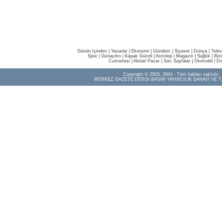
Günün İçinden
|
Yazarlar
|
Ekonomi
|
Gündem
|
Siyaset
|
Dünya |
Telev
Spor
|
Günaydın
|
Kapak Güzeli
|
Astroloji
|
Magazin
|
Sağlık
|
Biz
Cumartesi
|
Aktüel Pazar
|
Sarı Sayfalar
|
Otomobil
|
Do
Copyright © 2003, 2004 - Tüm hakları saklıdır.
MERKEZ GAZETE DERGİ BASIM YAYINCILIK SANAYİ VE T