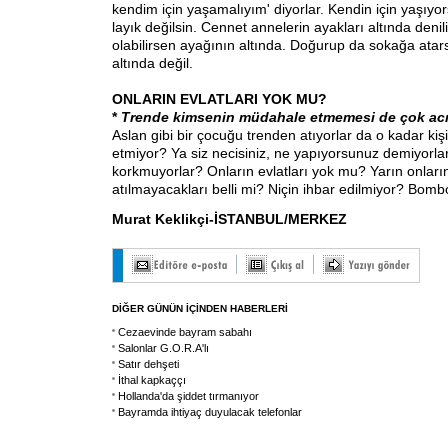
kendim için yaşamalıyım' diyorlar. Kendin için yaşıy
layık değilsin. Cennet annelerin ayakları altında den
olabilirsen ayağının altında. Doğurup da sokağa atar
altında değil.
ONLARIN EVLATLARI YOK MU?
*
Trende kimsenin müdahale etmemesi de çok acı 
Aslan gibi bir çocuğu trenden atıyorlar da o kadar ki
etmiyor? Ya siz necisiniz, ne yapıyorsunuz demiyorlar
korkmuyorlar? Onların evlatları yok mu? Yarın onların
atılmayacakları belli mi? Niçin ihbar edilmiyor? Bom
Murat Keklikçi-İSTANBUL/MERKEZ
DİĞER GÜNÜN İÇİNDEN HABERLERİ
Cezaevinde bayram sabahı
Salonlar G.O.R.A'lı
Satır dehşeti
İthal kapkaççı
Hollanda'da şiddet tırmanıyor
Bayramda ihtiyaç duyulacak telefonlar