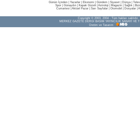
Günün İçinden
|
Yazarlar
|
Ekonomi
|
Gündem
|
Siyaset
|
Dünya |
Telev
Spor
|
Günaydın
|
Kapak Güzeli
|
Astroloji
|
Magazin
|
Sağlık
|
Biz
Cumartesi
|
Aktüel Pazar
|
Sarı Sayfalar
|
Otomobil
|
Dosyalar
|
A
Copyright © 2003, 2004 - Tüm hakları saklıdır.
MERKEZ GAZETE DERGİ BASIM YAYINCILIK SANAYİ VE T
Üretim ve Tasarım