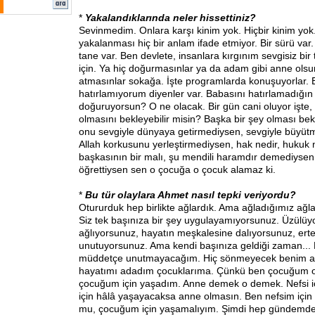
*
Yakalandıklarında neler hissettiniz?
Sevinmedim. Onlara karşı kinim yok. Hiçbir kinim yok
yakalanması hiç bir anlam ifade etmiyor. Bir sürü var
tane var. Ben devlete, insanlara kırgınım sevgisiz bir
için. Ya hiç doğurmasınlar ya da adam gibi anne olsu
atmasınlar sokağa. İşte programlarda konuşuyorlar. 
hatırlamıyorum diyenler var. Babasını hatırlamadığın
doğuruyorsun? O ne olacak. Bir gün cani oluyor işte,
olmasını bekleyebilir misin? Başka bir şey olması bek
onu sevgiyle dünyaya getirmediysen, sevgiyle büyütm
Allah korkusunu yerleştirmediysen, hak nedir, hukuk
başkasının bir malı, şu mendili haramdır demediysen
öğrettiysen sen o çocuğa o çocuk alamaz ki.
*
Bu tür olaylara Ahmet nasıl tepki veriyordu?
Otururduk hep birlikte ağlardık. Ama ağladığımız ağla
Siz tek başınıza bir şey uygulayamıyorsunuz. Üzülüy
ağlıyorsunuz, hayatın meşkalesine dalıyorsunuz, ert
unutuyorsunuz. Ama kendi başınıza geldiği zaman...
müddetçe unutmayacağım. Hiç sönmeyecek benim a
hayatımı adadım çocuklarıma. Çünkü ben çocuğum o
çocuğum için yaşadım. Anne demek o demek. Nefsi içi
için hâlâ yaşayacaksa anne olmasın. Ben nefsim içi
mu, çocuğum için yaşamalıyım. Şimdi hep gündemde