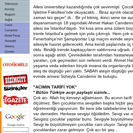
Televizyon
Ailesi üniversiteyi kazandığında çok sevinmişti. Çocuk
Astroloji
İşletme Fakültesi'nde okuyacaktı... Biraz ayrılık olacak
Magazin
zaman tez geçer" di... Bir yıl bitmiş, ikinci sene ise ayr
Sağlık
dayanamamıştı 18 yaşındaki Ahmet Hakan Canıdemir;
Cuma
ailesi ise İstanbul'daydı. Yol kısa ama ama özlem büy
Cumartesi
trenle İstanbul'a gelmek için yola çıkmıştı. Hem çok s
Aktüel Pazar
Fenerbahçe'nin Şampiyonlar Ligi maçını evinde sey
Otomobil
ailesiyle hasret giderecekti. Ama kendi yaşlarında üç
Sinema
oldu. Bindiği trende kapkaççıların saldırısına uğradı, 
Çizerler
sonra aşağı atıldı. Çevredekiler tarafından hastaneye
yaraları, çok geçmeden son nefesini verdi. Ahmet H
yaşama veda ederken birçok insana da organlarıyla h
ateş de düştüğü yeri yaktı. SABAH ateşin düştüğü y
evinde annesi Süheyla Canıdemir ile buluştu.
"ACIMIN TARİFİ YOK"
*
Bütün Türkiye acıyı paylaştı sizinle...
Çok acı. Allah hiç kimseyi ağlatmasın. Bu acının tarifi 
ölçülmez. Ben çocuklarıma sevgiden başka hiçbir şe
öğretmenliği yapıyorum. Bir kere bile talebelerime k
var demedim. Herkese sevgiyi öğütledim. Sevgi var ol
Sevgisiz çocuklar yaptılar bunu. Sevgiyle büyütülmeye
Sevgi ile büyütülmeyen çocuklar cani oluyor. Sevgi i
Google Arama
çocuklardan zarar gelmiyor. Çok acı bir şey...