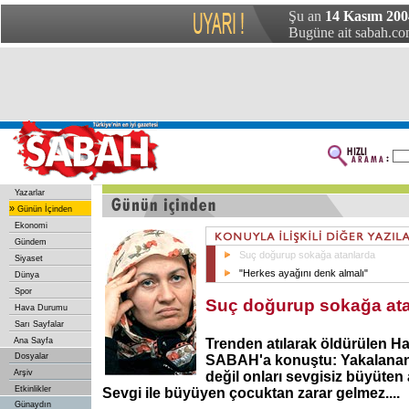
Şu an
14 Kasım 200
Bugüne ait sabah.com
Yazarlar
»
Günün İçinden
Ekonomi
Gündem
Suç doğurup sokağa atanlarda
Siyaset
"Herkes ayağını denk almalı"
Dünya
Spor
Suç doğurup sokağa at
Hava Durumu
Sarı Sayfalar
Ana Sayfa
Trenden atılarak öldürülen H
Dosyalar
SABAH'a konuştu: Yakalanan
Arşiv
değil onları sevgisiz büyüten a
Etkinlikler
Sevgi ile büyüyen çocuktan zarar gelmez....
Günaydın