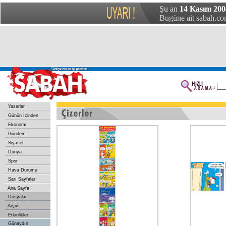
Şu an
14 Kasım 200
Bugüne ait sabah.com
Yazarlar
Günün İçinden
Ekonomi
Gündem
Siyaset
Dünya
Spor
Hava Durumu
Sarı Sayfalar
Ana Sayfa
Dosyalar
Arşiv
Etkinlikler
Günaydın