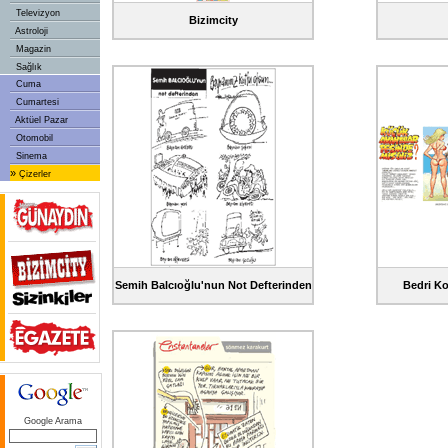
Televizyon
Bizimcity
Astroloji
Magazin
Sağlık
Cuma
Cumartesi
Aktüel Pazar
Otomobil
Sinema
»
Çizerler
Semih Balcıoğlu'nun Not Defterinden
Bedri Ko
Google Arama