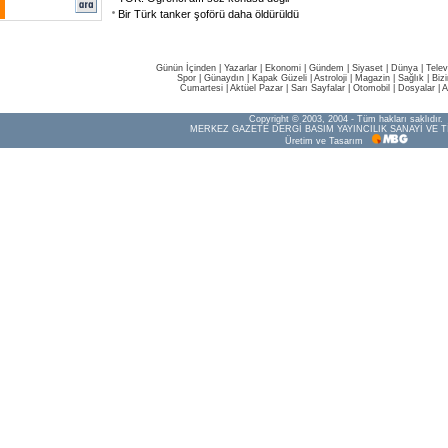
Bir Türk tanker şoförü daha öldürüldü
Günün İçinden
|
Yazarlar
|
Ekonomi
|
Gündem
|
Siyaset
|
Dünya |
Telev
Spor
|
Günaydın
|
Kapak Güzeli
|
Astroloji
|
Magazin
|
Sağlık
|
Biz
Cumartesi
|
Aktüel Pazar
|
Sarı Sayfalar
|
Otomobil
|
Dosyalar
|
A
Copyright © 2003, 2004 - Tüm hakları saklıdır.
MERKEZ GAZETE DERGİ BASIM YAYINCILIK SANAYİ VE T
Üretim ve Tasarım