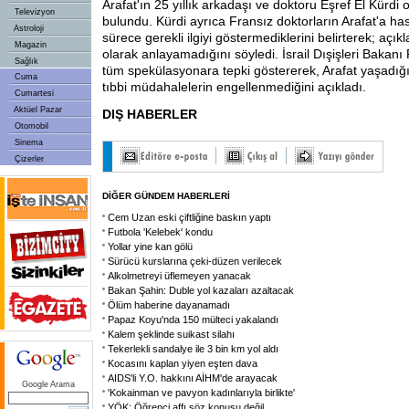
Arafat'ın 25 yıllık arkadaşı ve doktoru Eşref El Kürdi 
Televizyon
bulundu. Kürdi ayrıca Fransız doktorların Arafat'a ha
Astroloji
sürece gerekli ilgiyi göstermediklerini belirterek; açı
Magazin
olarak anlayamadığını söyledi. İsrail Dışişleri Bakanı
Sağlık
tüm spekülasyonara tepki göstererek, Arafat yaşadığ
Cuma
tıbbi müdahalelerin engellenmediğini açıkladı.
Cumartesi
Aktüel Pazar
DIŞ HABERLER
Otomobil
Sinema
Çizerler
DİĞER GÜNDEM HABERLERİ
Cem Uzan eski çiftliğine baskın yaptı
Futbola 'Kelebek' kondu
Yollar yine kan gölü
Sürücü kurslarına çeki-düzen verilecek
Alkolmetreyi üflemeyen yanacak
Bakan Şahin: Duble yol kazaları azaltacak
Ölüm haberine dayanamadı
Papaz Koyu'nda 150 mülteci yakalandı
Kalem şeklinde suikast silahı
Tekerlekli sandalye ile 3 bin km yol aldı
Kocasını kaplan yiyen eşten dava
AIDS'li Y.O. hakkını AİHM'de arayacak
Google Arama
'Kokainman ve pavyon kadınlarıyla birlikte'
YÖK: Öğrenci affı söz konusu değil