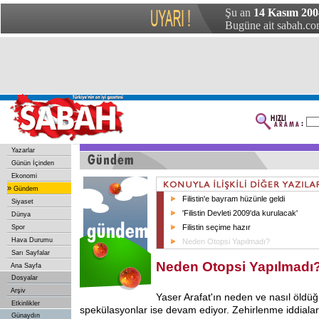
Şu an
14 Kasım 200
Bugüne ait sabah.com
Yazarlar
Günün İçinden
Ekonomi
»
Gündem
Filistin'e bayram hüzünle geldi
Siyaset
'Filistin Devleti 2009'da kurulacak'
Dünya
Filistin seçime hazır
Spor
Hava Durumu
Neden Otopsi Yapılmadı?
Sarı Sayfalar
Neden Otopsi Yapılmadı
Ana Sayfa
Dosyalar
Arşiv
Yaser Arafat'ın neden ve nasıl öldü
Etkinlikler
spekülasyonlar ise devam ediyor. Zehirlenme iddial
Günaydın