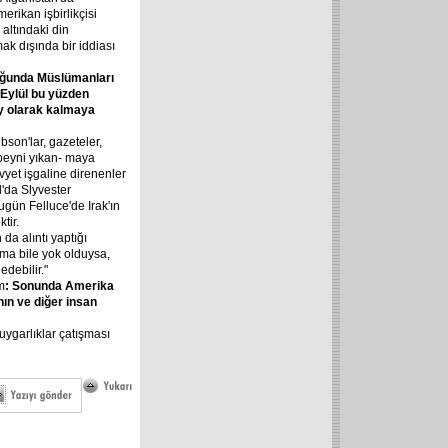
rikan işbirlikçisi
 altındaki din
mak dışında bir iddiası
uğunda Müslümanları
 Eylül bu yüzden
ay olarak kalmaya
bson'lar, gazeteler,
 beyni yıkan- maya
ovyet işgaline direnenler
'da Slyvester
Bugün Felluce'de Irak'ın
tir.
da alıntı yaptığı
ma bile yok olduysa,
debilir."
m
: Sonunda Amerika
nın ve diğer insan
 uygarlıklar çatışması