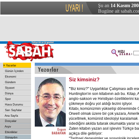
Şu an
14 Kasım 200
Bugüne ait sabah.com
»
Yazarlar
Günün İçinden
Ekonomi
Siz kimsiniz?
Gündem
Siyaset
"
Biz kimiz?" Uygarlıklar Çatışması adlı e
Huntington'ın son kitabının adı bu. Kitap,
Dünya
anglo-sakson ve Hıristiyan özelliklerini 
Spor
çökmeye doğru yol aldığı tezini işliyor.
Hava Durumu
Kitabı, komünizmin yükselişi döneminde 
Sarı Sayfalar
Orwell olmak üzere bir çok yazara, Amerik
Ana Sayfa
yüceltmek, komünist ideolojiyi karalamak 
Dosyalar
ödediğini akılda tutarak okumakta yarar va
Arşiv
Zaten kitabın yazarı asıl işlevini Türkçe b
Etkinlikler
açıkça dile getiriyor:
Günaydın
"Tarihsel deneyimler ve sosyolojik incelem