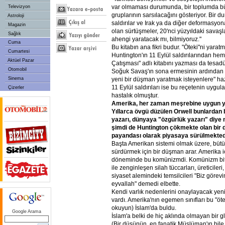
var olmaması durumunda, bir toplumda b
Televizyon
gruplarının sarsılacağını gösteriyor. Bir du
Astroloji
saldırılar ve Irak ya da diğer deformasyon
Magazin
olan sürtüşmeler, 20'nci yüzyıldaki savaşla
Sağlık
ahengi yaratacak mı, bilmiyoruz."
Cuma
Bu kitabın ana fikri budur. "Öteki"ni yarat
Cumartesi
Huntington'ın 11 Eylül saldırılarından he
Aktüel Pazar
Çatışması" adlı kitabını yazması da tesadüf
Otomobil
Soğuk Savaş'ın sona ermesinin ardından
Sinema
yeni bir düşman yaratmak isteyenlere" hazı
11 Eylül saldırıları ise bu reçetenin uygu
Çizerler
hastalık olmuştur.
Amerika, her zaman meşrebine uygun y
Yıllarca övgü düzülen Orwell bunlardan b
yazarı, dünyaya "özgürlük yazarı" diye 
şimdi de Huntington çökmekte olan bir
payandası olarak piyasaya sürülmekted
Başta Amerikan sistemi olmak üzere, bütün
sürdürmek için bir düşman arar. Amerika 
döneminde bu komünizmdi. Komünizm bit
ile zenginleşen silah tüccarları, üreticileri
siyaset alemindeki temsilcileri "Biz görevi
eyvallah" demedi elbette.
Kendi varlık nedenlerini onaylayacak yeni b
vardı. Amerika'nın egemen sınıfları bu "öt
okuyun) İslam'da buldu.
Google Arama
İslam'a belki de hiç aklında olmayan bir gl
(Bir düşünün, en fanatik Müslüman'ın bile