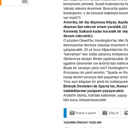
komünizmi yenmek, Suudi Arabistan'da Ame
Vahabi ailesini devirmek, Bosna'da saldırı
kardeşlerini, o da bireysel katkılarla koru
var mıydı?)
Amerika, bir dış düşmana ihtiyaç duyd
düşman ilan edecek ortam yaratıldı. (11
Kennedy Suikasti kadar karanlık bir ol
devam edecektir.)
O yüzden Orwell'ler, Huntington'lar, Mel Gi
televizyonlar devreye sokulup insanların
çalışılacaktır. 20 yıl önce Afganistan'da S
"kahraman" ilan edilip adlarına Hollywood
Stollene'ye destan filmler yaptırılacaktır. 
işgaline direnenler ise terörist ilan edilecek
Böyle bir senaryo yürür mü? Huntington'ın 
Rousseau ile yanıt verelim: "Sparta ve Ro
hangi devlet sonsuza dek yaşamayı umut e
Yine aynı kitaptan bir alıntı ile noktalayalı
Birleşik Devletleri de Sparta'nın, Roma'
topluluklarının yazgısını yaşayacaktır.
Arafat'ın ölümü, Irak'taki katliamlar, yapay
bile bunu önleyemeyecektir.
YAZARIN ÖNCEKİ YAZILARI