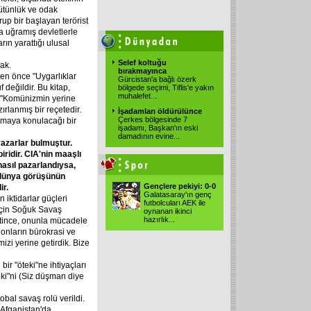
ütünlük ve odak
rup bir başlayan terörist
a uğramış devletlerle
rın yarattığı ulusal
Selef koltuğu
mak.
bırakmayınca
men önce "Uygarlıklar
Gürcistan'a bağlı özerk
 değildir. Bu kitap,
bölgede seçimi, Tiflis'e yakın
muhalefet
...
 "Komünizmin yerine
rlanmış bir reçetedir.
İşadamları öldürülünce
Çerkes bölgesinde 7
lamaya konulacağı bir
işadamı, Başkan'ın eski
damadının evine
...
azarlar bulmuştur.
iridir. CIA'nin maaşlı
nasıl pazarlandıysa,
 dünya görüşünün
Gençlere pekiyi: 0-0
ir.
Galatasaray'ın genç
 iktidarlar güçleri
futbolcuları AEK ile
için Soğuk Savaş
oynanan ikinci
hazırlık
...
ince, onunla mücadele
, onların bürokrasi ve
mizi yerine getirdik. Bize
ir "öteki"ne ihtiyaçları
eki"ni (Siz düşman diye
obal savaş rolü verildi.
 Afganistan'da