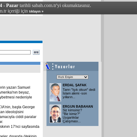
4 - Pazar
tarihli sabah.com.tr'yi okumaktasınız.
.tr içeriği için
tıklayın »
ERDAL ŞAFAK
serin yazarı Samuel
Tanrı "Işık olsun" dedi
 Amerika'nın beyaz,
İslam alemi -son
kaybetmesi nedeniyle
yılların
...
ERGUN BABAHAN
CIA'nin, başta George
Siz kimsiniz?
an ideolojisini
"Biz kimiz?"
amacıyla ciddi paralar
Uygarlıklar
Çatışması
...
r.
askının 17'nci sayfasında
eler, dışarıda ötekinin