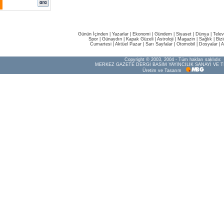
Günün İçinden
|
Yazarlar
|
Ekonomi
|
Gündem
|
Siyaset
|
Dünya |
Telev
Spor
|
Günaydın
|
Kapak Güzeli
|
Astroloji
|
Magazin
|
Sağlık
|
Biz
Cumartesi
|
Aktüel Pazar
|
Sarı Sayfalar
|
Otomobil
|
Dosyalar
|
A
Copyright © 2003, 2004 - Tüm hakları saklıdır.
MERKEZ GAZETE DERGİ BASIM YAYINCILIK SANAYİ VE T
Üretim ve Tasarım