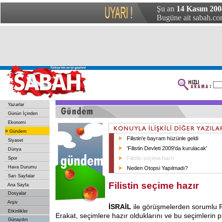
Şu an
14 Kasım 200
Bugüne ait sabah.com
Yazarlar
Günün İçinden
Ekonomi
»
Gündem
Filistin'e bayram hüzünle geldi
Siyaset
'Filistin Devleti 2009'da kurulacak'
Dünya
Filistin seçime hazır
Spor
Hava Durumu
Neden Otopsi Yapılmadı?
Sarı Sayfalar
Filistin seçime hazır
Ana Sayfa
Dosyalar
Arşiv
İSRAİL
ile görüşmelerden sorumlu Fi
Etkinlikler
Erakat, seçimlere hazır olduklarını ve bu seçimlerin 
Günaydın