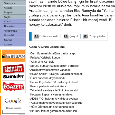
yapılması halinde bölge barışı için bir fırsat olacağın
Televizyon
Başkanı Bush ve uluslarası toplumun İsrail'e baskı ya
Astroloji
Arafat'ın danışmanlarından Ebu Runeyda da "Yol harita
Magazin
çizdiği yolda barış koşulları belli. Ama İsrailliler barı
Sağlık
burada toplanan binlerce Filistinli bir mesaj verdi. Bu 
Cuma
herşey kolaylaşacak" dedi.
Cumartesi
Aktüel Pazar
Otomobil
Sinema
Çizerler
DİĞER GÜNDEM HABERLERİ
Cem Uzan eski çiftliğine baskın yaptı
Futbola 'Kelebek' kondu
Yollar yine kan gölü
Sürücü kurslarına çeki-düzen verilecek
Alkolmetreyi üflemeyen yanacak
Bakan Şahin: Duble yol kazaları azaltacak
Ölüm haberine dayanamadı
Papaz Koyu'nda 150 mülteci yakalandı
Kalem şeklinde suikast silahı
Tekerlekli sandalye ile 3 bin km yol aldı
Kocasını kaplan yiyen eşten dava
AIDS'li Y.O. hakkını AİHM'de arayacak
'Kokainman ve pavyon kadınlarıyla birlikte'
YÖK: Öğrenci affı söz konusu değil
Google Arama
Bir Türk tanker şoförü daha öldürüldü