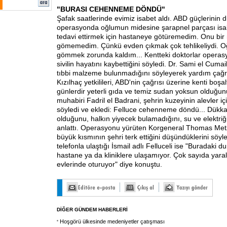
"BURASI CEHENNEME DÖNDÜ"
Şafak saatlerinde evimiz isabet aldı. ABD güçlerinin 
operasyonda oğlumun midesine şarapnel parçası isab
tedavi ettirmek için hastaneye götüremedim. Onu bir
gömemedim. Çünkü evden çıkmak çok tehlikeliydi. 
gömmek zorunda kaldım... Kentteki doktorlar operas
sivilin hayatını kaybettiğini söyledi. Dr. Sami el Cumaili
tıbbi malzeme bulunmadığını söyleyerek yardım çağr
Kızılhaç yetkilileri, ABD'nin çağrısı üzerine kenti boşalt
günlerdir yeterli gıda ve temiz sudan yoksun olduğunu
muhabiri Fadril el Badrani, şehrin kuzeyinin alevler i
söyledi ve ekledi: Felluce cehenneme döndü... Dükka
olduğunu, halkın yiyecek bulamadığını, su ve elektri
anlattı. Operasyonu yürüten Korgeneral Thomas Metz,
büyük kısmının şehri terk ettiğini düşündüklerini söyl
telefonla ulaştığı İsmail adlı Felluceli ise "Buradaki d
hastane ya da kliniklere ulaşamıyor. Çok sayıda yaral
evlerinde oturuyor" diye konuştu.
DİĞER GÜNDEM HABERLERİ
Hoşgörü ülkesinde medeniyetler çatışması