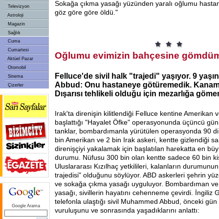
Sokağa çıkma yasağı yüzünden yaralı oğlumu hasta
Televizyon
göz göre göre öldü."
Astroloji
Magazin
Sağlık
Cuma
Cumartesi
Oğlumu evimizin bahçesine gömdü
Aktüel Pazar
Otomobil
Felluce'de sivil halk "trajedi" yaşıyor. 9 yaş
Sinema
Abbud: Onu hastaneye götüremedik. Kanam
Çizerler
Dışarısı tehlikeli olduğu için mezarlığa göm
Irak'ta direnişin kilitlendiği Felluce kentine Amerikan v
başlattığı "Hayalet Öfke" operasyonunda üçüncü gün...
tanklar, bombardımanla yürütülen operasyonda 90 dir
bin Amerikan ve 2 bin Irak askeri, kentte gizlendiği sa
direnişçiyi yakalamak için başlatılan harekatta en büyü
durumu. Nüfusu 300 bin olan kentte sadece 60 bin kiş
Uluslararası Kızılhaç yetkilileri, kalanların durumunun
trajedisi" olduğunu söylüyor. ABD askerleri şehrin yüzd
ve sokağa çıkma yasağı uyguluyor. Bombardıman ve
yasağı, sivillerin hayatını cehenneme çevirdi. İngiliz
telefonla ulaştığı sivil Muhammed Abbud, önceki gün
Google Arama
vuruluşunu ve sonrasında yaşadıklarını anlattı: