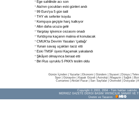
Ege sahilinde acı son
Ata'nın çocukları eski günleri andı
99 Euro'ya 5 gün tatil
THY ek seferler koydu
Komşuya geçişte harç kalkıyor
Altın daha ucuza gelir
Yargıtay işkence cezasını onadı
Yurtdışına kaçanın malına el konulacak
CMUK'ta Devrim Yasaları 'çatlağı'
Yunan savaş uçakları taciz etti
Eski TMSF üyesi Kaçamak yakalandı
Şikâyet olmayınca beraat etti
Biri Rus uyruklu 5 PKK'lı teslim oldu
Günün İçinden
|
Yazarlar
|
Ekonomi
|
Gündem
|
Siyaset
|
Dünya |
Telev
Spor
|
Günaydın
|
Kapak Güzeli
|
Astroloji
|
Magazin
|
Sağlık
|
Biz
Cumartesi
|
Aktüel Pazar
|
Sarı Sayfalar
|
Otomobil
|
Dosyalar
|
A
Copyright © 2003, 2004 - Tüm hakları saklıdır.
MERKEZ GAZETE DERGİ BASIM YAYINCILIK SANAYİ VE T
Üretim ve Tasarım