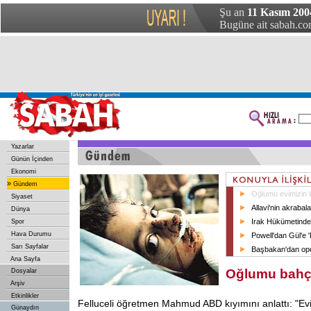
Şu an
11 Kasım 200
Bugüne ait sabah.com
Yazarlar
Günün İçinden
Ekonomi
»
Gündem
Oğlumu evimizin
Siyaset
Allavi'nin akrabala
Dünya
Irak Hükümetinde '
Spor
Hava Durumu
Powell'dan Gül'e '
Sarı Sayfalar
Başbakan'dan ope
Ana Sayfa
Oğlumu bah
Dosyalar
Arşiv
Etkinlikler
Felluceli öğretmen Mahmud ABD kıyımını anlattı: "E
Günaydın