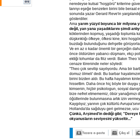
neredeyse kutsal "hoşgörü" kriterine güve
tanrıyı eşeğe benzeten birini bile beraat et
sonunda yazar Gerard Reve'in yargılandı
gösterdiler.
Ama
yarım yüzyıl boyunca bir milyona y
değil, yan yana yaşadıklarını şimdi anlıy
köklerinden kopmuş, yaşadığı toplumla 
düşkırıklığı öfkeye, öfkesi kine, kini hoş
buzdağı bulunduğunu dehşetle görüyorlar
Ve en az o kadar önemli bir gerçeğin daha
önce öldürülen yabancı düşmanı, ırkçı pol
ektiği tohumlar da filiz verdi. Bakın The
cenaze töreninde neler söyledi:
"Theo çok sevilip sayılıyordu. Ama bir bar
domuz ölmeli' dedi. Bu barbar hayatımızın
birini bizden aldı. Bu hafta hayatımın ki
hissettim. Daha önce hiç böyle bir duygu
kimsenin, hiçbir psikologun, sosyal danış
bize nefret etmememiz, öbür yanağımızı 
öğütlerinde bulunmasına artık izin vermey
Kaygılıyız; yarının çok kültürlü Avrupa'sın
Hollanda'da sağduyu geri gelmezse, ucu b
Çünkü, Arşimed'in dediği gibi; "Dereye fır
okyanusların seviyesini yükseltir..."