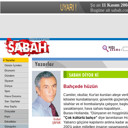
Şu an
11 Kasım 200
Bugüne ait sabah.com
»
Yazarlar
Günün İçinden
Ekonomi
Gündem
Siyaset
Bahçede hüzün
Dünya
Spor
Camiler, okullar, Kur'an kursları ateşe veri
Hava Durumu
kiliseler kundaklanıyor, güvenlik güçleriyle
Sarı Sayfalar
silahlar ve el bombalarıyla çatışıyor, başba
Ana Sayfa
yasaklanıyor, hava sahası kapatılıyor...
Dosyalar
Burası Hollanda. "Dünyanın en hoşgörülü
Arşiv
"Çok kültürlü bahçe"
diye tanımlanan Ho
Yabancı göçüne kapılarını ardına kadar 
Etkinlikler
200'ü aşkın milletten insanın yaşamasınd
Günaydın