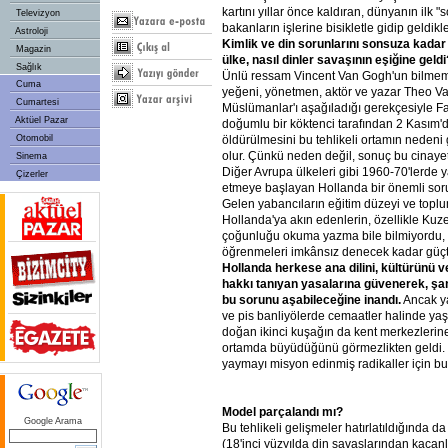
kartını yıllar önce kaldıran, dünyanın ilk "s
Televizyon
bakanların işlerine bisikletle gidip geldikl
Astroloji
Kimlik ve din sorunlarını sonsuza kadar 
Magazin
ülke, nasıl dinler savaşının eşiğine geldi
Sağlık
Ünlü ressam Vincent Van Gogh'un bilmem
Cuma
yeğeni, yönetmen, aktör ve yazar Theo V
Cumartesi
Müslümanlar'ı aşağıladığı gerekçesiyle 
Aktüel Pazar
doğumlu bir köktenci tarafından 2 Kasım'd
öldürülmesini bu tehlikeli ortamın nedeni
Otomobil
olur. Çünkü neden değil, sonuç bu cinayet
Sinema
Diğer Avrupa ülkeleri gibi 1960-70'lerde y
Çizerler
etmeye başlayan Hollanda bir önemli soru
Gelen yabancıların eğitim düzeyi ve topl
Hollanda'ya akın edenlerin, özellikle Kuzey
çoğunluğu okuma yazma bile bilmiyordu, ge
öğrenmeleri imkânsız denecek kadar güçt
Hollanda herkese ana dilini, kültürünü v
hakkı tanıyan yasalarına güvenerek, şan
bu sorunu aşabileceğine inandı.
Ancak ya
ve pis banliyölerde cemaatler halinde yaş
doğan ikinci kuşağın da kent merkezleri
ortamda büyüdüğünü görmezlikten geldi.
yaymayı misyon edinmiş radikaller için b
Model parçalandı mı?
Google Arama
Bu tehlikeli gelişmeler hatırlatıldığında da
(18'inci yüzyılda din savaşlarından kaçan