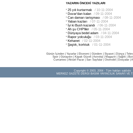
YAZARIN ÖNCEKİ YAZILARI
25 yılı kurtarmak
/ 10-11-2004
Duvar'dan kalan
/ 09-11-2004
Can damarı tartışması
/ 08-11-2004
Yaban kazları
/ 07-11-2004
İyi ki Bush kazandı
/ 06-11-2004
Ah şu CHP'liler
/ 05-11-2004
Dünyaya bedel adam
/ 04-11-2004
Rapor yolculuğu
/ 03-11-2004
Kehanet
/ 02-11-2004
Şaştık, korktuk
/ 01-11-2004
Günün İçinden
|
Yazarlar
|
Ekonomi
|
Gündem
|
Siyaset
|
Dünya |
Telev
Spor
|
Günaydın
|
Kapak Güzeli
|
Astroloji
|
Magazin
|
Sağlık
|
Biz
Cumartesi
|
Aktüel Pazar
|
Sarı Sayfalar
|
Otomobil
|
Dosyalar
|
A
Copyright © 2003, 2004 - Tüm hakları saklıdır.
MERKEZ GAZETE DERGİ BASIM YAYINCILIK SANAYİ VE T