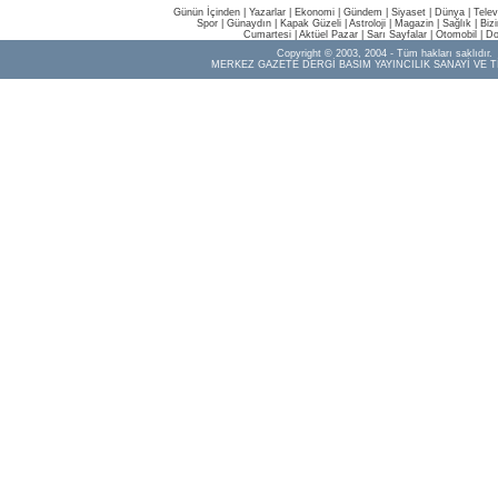
Günün İçinden
|
Yazarlar
|
Ekonomi
|
Gündem
|
Siyaset
|
Dünya |
Telev
Spor
|
Günaydın
|
Kapak Güzeli
|
Astroloji
|
Magazin
|
Sağlık
|
Biz
Cumartesi
|
Aktüel Pazar
|
Sarı Sayfalar
|
Otomobil
|
Do
Copyright © 2003, 2004 - Tüm hakları saklıdır.
MERKEZ GAZETE DERGİ BASIM YAYINCILIK SANAYİ VE T