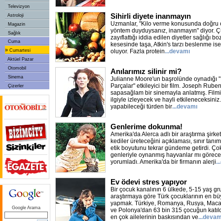
Televizyon
Sihirli diyete inanmayın
Astroloji
Uzmanlar, "Kilo verme konusunda doğru o
Magazin
yöntem duyduysanız, inanmayın" diyor. Ç
Sağlık
zayıflattığı iddia edilen diyetler sağlığı bo
Cuma
kesesinde taşa, Atkin's tarzı beslenme is
»
Cumartesi
oluyor. Fazla protein
...devamı
Aktüel Pazar
Otomobil
Anılarımız silinir mi?
Sinema
Julianne Moore'un başrolünde oynadığı "
Parçalar" etkileyici bir film. Joseph Rube
Çizerler
sapasağlam bir sinemayla anlatmış. Filmi
ilgiyle izleyecek ve hayli etkileneceksin
yapabileceği türden bir
...devamı
Genlerime dokunma!
Amerika'da Alerca adlı bir araştırma şirke
kediler üreteceğini açıklaması, sınır tanı
etik boyutunu tekrar gündeme getirdi. Ço
genleriyle oynanmış hayvanlar mı görec
yorumladı. Amerika'da bir firmanın alerji
.
Ev ödevi stres yapıyor
Bir çocuk kanalının 6 ülkede, 5-15 yaş gr
araştırmaya göre Türk çocuklarının en bü
yapmak. Türkiye, Romanya, Rusya, Macar
Google Arama
ve Polonya'dan 63 bin 315 çocuğun katıld
en çok ailelerinin baskısından ve
...devam