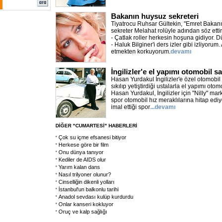
Bakanın huysuz sekreteri
Tiyatrocu Ruhsar Gültekin, "Emret Bakanı
sekreter Melahat rolüyle adından söz ettir
- Çatlak roller herkesin hoşuna gidiyor. D
- Haluk Bilginer'i ders izler gibi izliyorum.
etmekten korkuyorum.
devamı
İngilizler'e el yapımı otomobil s
Hasan Yurdakul İngilizler'e özel otomobil 
sıkılıp yetiştirdiği ustalarla el yapımı ot
Hasan Yurdakul, İngilizler için "Nilly" marka
spor otomobil hız meraklılarına hitap ediy
imal ettiği spor
...devamı
DİĞER "CUMARTESİ" HABERLERİ
Çok su içme efsanesi bitiyor
Herkese göre bir film
Onu dünya tanıyor
Kediler de AIDS olur
Yarım kalan dans
Nasıl trilyoner olunur?
Cinselliğin dikenli yolları
İstanbul'un balkonlu tarihi
Anadol sevdası kulüp kurdurdu
Onlar kanseri kokluyor
Oruç ve kalp sağlığı