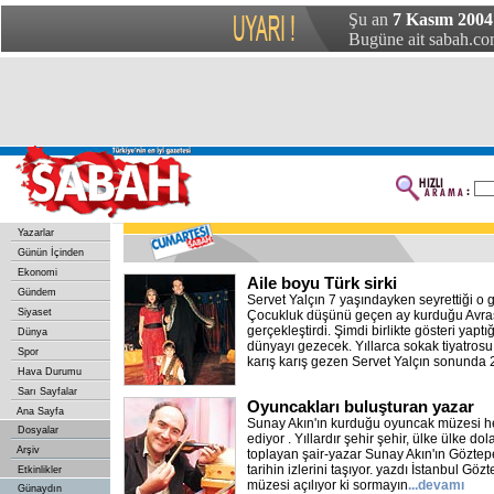
Şu an
7 Kasım 2004
Bugüne ait sabah.com
Yazarlar
Günün İçinden
Ekonomi
Aile boyu Türk sirki
Gündem
Servet Yalçın 7 yaşındayken seyrettiği o g
Siyaset
Çocukluk düşünü geçen ay kurduğu Avrasy
gerçekleştirdi. Şimdi birlikte gösteri yaptı
Dünya
dünyayı gezecek. Yıllarca sokak tiyatros
Spor
karış karış gezen Servet Yalçın sonunda 
Hava Durumu
Sarı Sayfalar
Oyuncakları buluşturan yazar
Ana Sayfa
Sunay Akın'ın kurduğu oyuncak müzesi h
Dosyalar
ediyor . Yıllardır şehir şehir, ülke ülke d
Arşiv
toplayan şair-yazar Sunay Akın'ın Gözte
tarihin izlerini taşıyor. yazdı İstanbul Gö
Etkinlikler
müzesi açılıyor ki sormayın
...devamı
Günaydın