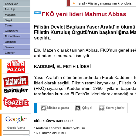
İsrail - Filistin çatışmasının kronolojisi
Televizyon
Astroloji
FKÖ yeni lideri Mahmut Abbas
Magazin
Sağlık
Cuma
Filistin Devlet Başkanı Yaser Arafat'ın ölüm
Cumartesi
Filistin Kurtuluş Örgütü'nün başkanlığına
Aktüel Pazar
seçildi..
Otomobil
Sinema
Ebu Mazen olarak tanınan Abbas, FKÖ'nün genel sekre
Çizerler
ardından iki numaralı ismiydi.
KADDUMİ, EL FETİH LİDERİ
Yaser Arafat'ın ölümünün ardından Faruk Kaddumi, E
lideri olarak seçildi. Filistin resmi kaynakları, Filistin
(FKÖ) siyasi şefi Kaddumi'nin, 1960'lı yılların başınd
tarafından kurulan El Fetih'in lideri olarak atandığını be
DİĞER DÜNYA HABERLERİ
Google Arama
Arafat'ın cenazesi Kahire yolcusu
600 militan öldürüldü