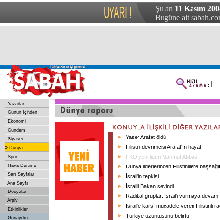
Şu an
11 Kasım 200
Bugüne ait sabah.com
Yazarlar
Günün İçinden
Ekonomi
Gündem
Yaser Arafat öldü
Siyaset
Filistin devrimcisi Arafat'ın hayatı
»
Dünya
FKÖ yeni lideri Mahmut Abbas
Spor
Hava Durumu
Dünya liderlerinden Filistinlilere başsağl
Sarı Sayfalar
İsrail'in tepkisi
Ana Sayfa
İsrailli Bakan sevindi
Dosyalar
Radikal gruplar: İsrail'i vurmaya devam 
Arşiv
İsrail'e karşı mücadele veren Filistinli ra
Etkinlikler
Türkiye üzüntüsünü belirtti
Günaydın