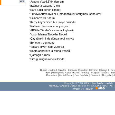
Japonya'da 6.3'lük deprem
Bağdat'ta patlama: 7 ölü
Kara kaplı defteri kimde?
Türkiye AB'ye üye olur, medeniyetler çatışması sona erer
Selanik'te 10 Kasım
Kerry kaybedince ABD ikiye bölündü
Raffarin: Son saatlerini yaşıyor
ABD'de Türkler'e sistematik gözaltı
Yusuf İslam'a 'Nobeller Nobeli'
Çay tüketiminde dünya yedincisiyiz
Benetton, sen etme
"Sigara-diyet" hapı 2006'da
Kadın askerlere 'g-string' yasağı
Çamaşır turnesi
Sıra günlüğün ikinci cildinde
Günün İçinden
|
Yazarlar
|
Ekonomi
|
Gündem
|
Siyaset
|
Dünya |
Telev
Spor
|
Günaydın
|
Kapak Güzeli
|
Astroloji
|
Magazin
|
Sağlık
|
Biz
Cumartesi
|
Aktüel Pazar
|
Sarı Sayfalar
|
Otomobil
|
Dosyalar
|
A
Copyright © 2003, 2004 - Tüm hakları saklıdır.
MERKEZ GAZETE DERGİ BASIM YAYINCILIK SANAYİ VE T
Üretim ve Tasarım