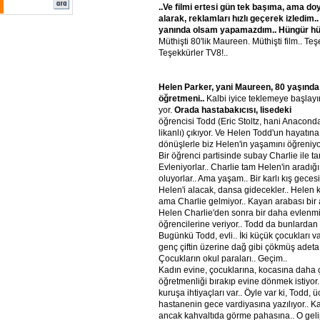
..Ve filmi ertesi gün tek başıma, ama do
alarak, reklamları hızlı geçerek izledim
yanında olsam yapamazdım.. Hüngür hü
Müthişti 80'lik Maureen. Müthişti film.. Te
Teşekkürler TV8!..
Helen Parker, yani Maureen, 80 yaşında 
öğretmeni..
Kalbi iyice teklemeye başlay
yor.
Orada hastabakıcısı, lisedeki
öğrencisi Todd (Eric Stoltz, hani Anacond
likanlı) çıkıyor. Ve Helen Todd'un hayatına
dönüşlerle biz Helen'in yaşamını öğreniyo
Bir öğrenci partisinde subay Charlie ile tanı
Evleniyorlar.. Charlie tam Helen'in aradığı
oluyorlar.. Ama yaşam.. Bir karlı kış geces
Helen'i alacak, dansa gidecekler.. Helen 
ama Charlie gelmiyor.. Kayan arabası bir a
Helen Charlie'den sonra bir daha evlenmi
öğrencilerine veriyor.. Todd da bunlardan b
Bugünkü Todd, evli.. İki küçük çocukları v
genç çiftin üzerine dağ gibi çökmüş adeta.. 
Çocukların okul paraları.. Geçim..
Kadın evine, çocuklarına, kocasına daha ç
öğretmenliği bırakıp evine dönmek istiyo
kuruşa ihtiyaçları var.. Öyle var ki, Todd, ü
hastanenin gece vardiyasına yazılıyor.. Ka
ancak kahvaltıda görme pahasına.. O geli