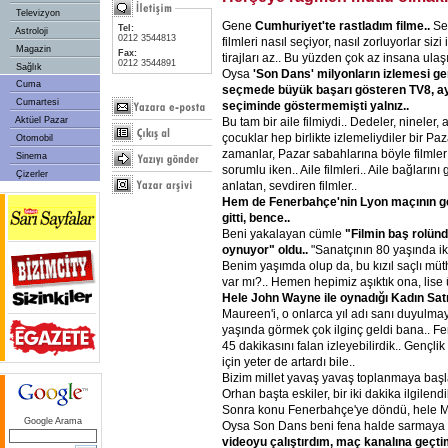
Televizyon
Gene
Cumhuriyet'te rastladım filme..
Se
Tel:
Astroloji
0212 3544813
filmleri nasıl seçiyor, nasıl zorluyorlar sizi
Magazin
Fax:
tirajları az.. Bu yüzden çok az insana ulaşı
0212 3544891
Sağlık
Oysa
'Son Dans' milyonların izlemesi ger
Cuma
seçmede büyük başarı gösteren TV8, ayn
Cumartesi
seçiminde göstermemişti yalnız..
Bu tam bir aile filmiydi.. Dedeler, nineler,
Aktüel Pazar
çocuklar hep birlikte izlemeliydiler bir Pa
Otomobil
zamanlar, Pazar sabahlarına böyle filmle
Sinema
sorumlu iken.. Aile filmleri.. Aile bağların
Çizerler
anlatan, sevdiren filmler..
Hem de Fenerbahçe'nin Lyon maçının g
gitti, bence..
Beni yakalayan cümle
"Filmin baş rolün
oynuyor" oldu..
"Sanatçının 80 yaşında iken
Benim yaşımda olup da, bu kızıl saçlı müt
var mı?.. Hemen hepimiz aşıktık ona, lise ü
Hele John Wayne ile oynadığı Kadın Satılm
Maureen'i, o onlarca yıl adı sanı duyulm
yaşında görmek çok ilginç geldi bana.. F
45 dakikasını falan izleyebilirdik.. Gençlik
için yeter de artardı bile..
Bizim millet yavaş yavaş toplanmaya başla
Orhan başta eskiler, bir iki dakika ilgilendil
Sonra konu Fenerbahçe'ye döndü, hele Mu
Google Arama
Oysa Son Dans beni fena halde sarmaya 
videoyu çalıştırdım, maç kanalına geçti