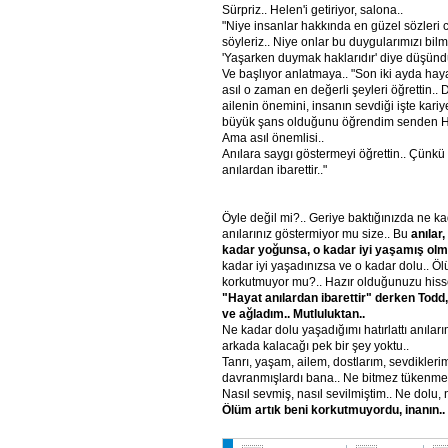
Sürpriz.. Helen'i getiriyor, salona..
"Niye insanlar hakkında en güzel sözleri 
söyleriz.. Niye onlar bu duygularımızı bilm
'Yaşarken duymak haklarıdır' diye düşünd
Ve başlıyor anlatmaya.. "Son iki ayda haya
asıl o zaman en değerli şeyleri öğrettin..
ailenin önemini, insanın sevdiği işte kar
büyük şans olduğunu öğrendim senden H
Ama asıl önemlisi..
Anılara saygı göstermeyi öğrettin.. Çünkü
anılardan ibarettir.."
Öyle değil mi?.. Geriye baktığınızda ne ka
anılarınız göstermiyor mu size.. Bu
anılar
kadar yoğunsa, o kadar iyi yaşamış ol
kadar iyi yaşadınızsa ve o kadar dolu.. Öl
korkutmuyor mu?.. Hazır olduğunuzu his
"Hayat anılardan ibarettir" derken Tod
ve ağladım.. Mutluluktan..
Ne kadar dolu yaşadığımı hatırlattı anıla
arkada kalacağı pek bir şey yoktu..
Tanrı, yaşam, ailem, dostlarım, sevdikler
davranmışlardı bana.. Ne bitmez tükenmez
Nasıl sevmiş, nasıl sevilmiştim.. Ne dolu,
Ölüm artık beni korkutmuyordu, inanın..