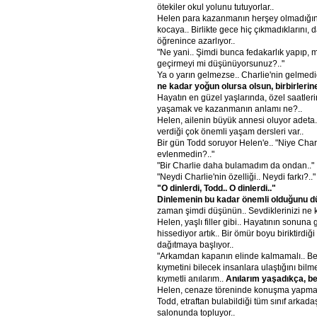
ötekiler okul yolunu tutuyorlar..
Helen para kazanmanın herşey olmadığını
kocaya.. Birlikte gece hiç çıkmadıklarını, 
öğrenince azarlıyor..
"Ne yani.. Şimdi bunca fedakarlık yapıp, mu
geçirmeyi mi düşünüyorsunuz?.."
Ya o yarın gelmezse.. Charlie'nin gelmediğ
ne kadar yoğun olursa olsun, birbirlerine
Hayatın en güzel yaşlarında, özel saatle
yaşamak ve kazanmanın anlamı ne?..
Helen, ailenin büyük annesi oluyor adet
verdiği çok önemli yaşam dersleri var..
Bir gün Todd soruyor Helen'e.. "Niye Char
evlenmedin?.."
"Bir Charlie daha bulamadım da ondan.."
"Neydi Charlie'nin özelliği.. Neydi farkı?.."
"O dinlerdi, Todd.. O dinlerdi.."
Dinlemenin bu kadar önemli olduğunu d
zaman şimdi düşünün.. Sevdiklerinizi ne 
Helen, yaşlı filler gibi.. Hayatının sonuna 
hissediyor artık.. Bir ömür boyu biriktirdiğ
dağıtmaya başlıyor..
"Arkamdan kapanın elinde kalmamalı.. Be
kıymetini bilecek insanlara ulaştığını bil
kıymetli anılarım..
Anılarım yaşadıkça, be
Helen, cenaze töreninde konuşma yapmasın
Todd, etraftan bulabildiği tüm sınıf arkada
salonunda topluyor..