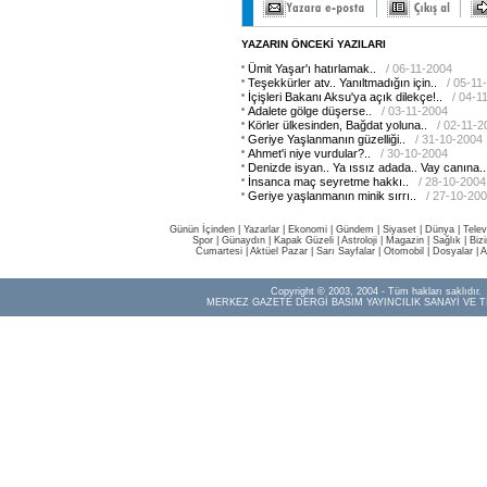
YAZARIN ÖNCEKİ YAZILARI
Ümit Yaşar'ı hatırlamak..
/ 06-11-2004
Teşekkürler atv.. Yanıltmadığın için..
/ 05-11
İçişleri Bakanı Aksu'ya açık dilekçe!..
/ 04-1
Adalete gölge düşerse..
/ 03-11-2004
Körler ülkesinden, Bağdat yoluna..
/ 02-11-2
Geriye Yaşlanmanın güzelliği..
/ 31-10-2004
Ahmet'i niye vurdular?..
/ 30-10-2004
Denizde isyan.. Ya ıssız adada.. Vay canına..
İnsanca maç seyretme hakkı..
/ 28-10-2004
Geriye yaşlanmanın minik sırrı..
/ 27-10-20
Günün İçinden
|
Yazarlar
|
Ekonomi
|
Gündem
|
Siyaset
|
Dünya |
Telev
Spor
|
Günaydın
|
Kapak Güzeli
|
Astroloji
|
Magazin
|
Sağlık
|
Biz
Cumartesi
|
Aktüel Pazar
|
Sarı Sayfalar
|
Otomobil
|
Dosyalar
|
A
Copyright © 2003, 2004 - Tüm hakları saklıdır.
MERKEZ GAZETE DERGİ BASIM YAYINCILIK SANAYİ VE T