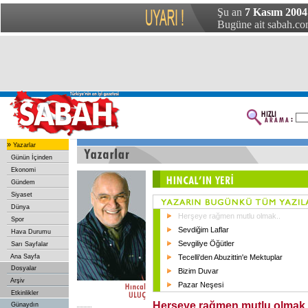
Şu an
7 Kasım 2004
Bugüne ait sabah.com
»
Yazarlar
Günün İçinden
Ekonomi
Gündem
Siyaset
Dünya
Herşeye rağmen mutlu olmak..
Spor
Sevdiğim Laflar
Hava Durumu
Sevgiliye Öğütler
Sarı Sayfalar
Ana Sayfa
Tecelli'den Abuzittin'e Mektuplar
Dosyalar
Bizim Duvar
Arşiv
Pazar Neşesi
Etkinlikler
Herşeye rağmen mutlu olmak.
Günaydın