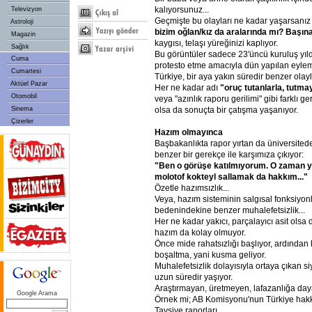
kalıyorsunuz...
Televizyon
Geçmişte bu olayları ne kadar yaşarsanız
Astroloji
bizim oğlan/kız da aralarında mı? Başına 
Magazin
kaygısı, telaşı yüreğinizi kaplıyor.
Sağlık
Bu görüntüler sadece 23'üncü kuruluş y
Cuma
protesto etme amacıyla dün yapılan eylem
Cumartesi
Türkiye, bir aya yakın süredir benzer olay
Aktüel Pazar
Her ne kadar adı
"oruç tutanlarla, tutma
Otomobil
veya "azınlık raporu gerilimi" gibi farklı 
Sinema
olsa da sonuçta bir çatışma yaşanıyor.
Çizerler
Hazım olmayınca
Başbakanlıkta rapor yırtan da üniversited
benzer bir gerekçe ile karşımıza çıkıyor:
"Ben o görüşe katılmıyorum. O zaman 
molotof kokteyl sallamak da hakkım..."
Özetle hazımsızlık...
Veya, hazım sisteminin salgısal fonksiyonl
bedenindekine benzer muhalefetsizlik...
Her ne kadar yakıcı, parçalayıcı asit olsa
hazım da kolay olmuyor.
Önce mide rahatsızlığı başlıyor, ardından 
boşaltma, yani kusma geliyor.
Muhalefetsizlik dolayısıyla ortaya çıkan si
uzun süredir yaşıyor.
Araştırmayan, üretmeyen, lafazanlığa daya
Google Arama
Örnek mi; AB Komisyonu'nun Türkiye hakkı
Tavsiye raporları.