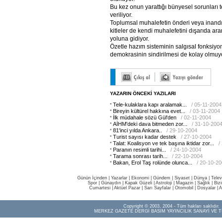
Bu kez onun yarattığı bünyesel sorunları 
veriliyor.
Toplumsal muhalefetin önderi veya inandır
kitleler de kendi muhalefetini dışarıda ar
yoluna gidiyor.
Özetle hazım sisteminin salgısal fonksiy
demokrasinin sindirilmesi de kolay olmuyo
YAZARIN ÖNCEKİ YAZILARI
Tele-kulaklara kapı aralamak...
/ 05-11-2004
Bireyin kültürel hakkına evet...
/ 03-11-2004
İlk müdahale sözü Gül'den
/ 02-11-2004
AİHM'deki dava bitmeden zor...
/ 31-10-200
81'inci yılda Ankara..
/ 29-10-2004
Turist sayısı kadar destek
/ 27-10-2004
Talat: Koalisyon ve tek başına iktidar zor...
/
Paranın resimli tarihi...
/ 24-10-2004
Tarama sonrası tarih...
/ 22-10-2004
Bakan, Erol Taş rolünde olunca...
/ 20-10-2
Günün İçinden
|
Yazarlar
|
Ekonomi
|
Gündem
|
Siyaset
|
Dünya |
Telev
Spor
|
Günaydın
|
Kapak Güzeli
|
Astroloji
|
Magazin
|
Sağlık
|
Biz
Cumartesi
|
Aktüel Pazar
|
Sarı Sayfalar
|
Otomobil
|
Dosyalar
|
A
Copyright © 2003, 2004 - Tüm hakları saklıdır.
MERKEZ GAZETE DERGİ BASIM YAYINCILIK SANAYİ VE T