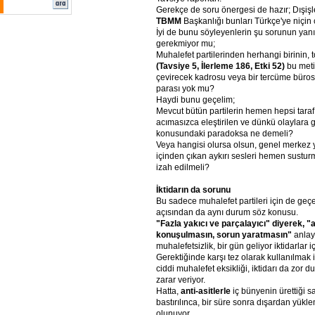
Gerekçe de soru önergesi de hazır; Dışişl
TBMM
Başkanlığı bunları Türkçe'ye niçin
İyi de bunu söyleyenlerin şu sorunun yanı
gerekmiyor mu;
Muhalefet partilerinden herhangi birinin, 
(Tavsiye 5, İlerleme 186, Etki 52)
bu meti
çevirecek kadrosu veya bir tercüme bür
parası yok mu?
Haydi bunu geçelim;
Mevcut bütün partilerin hemen hepsi tara
acımasızca eleştirilen ve dünkü olaylara 
konusundaki paradoksa ne demeli?
Veya hangisi olursa olsun, genel merkez y
içinden çıkan aykırı sesleri hemen sustur
izah edilmeli?
İktidarın da sorunu
Bu sadece muhalefet partileri için de geçerl
açısından da aynı durum söz konusu.
"Fazla yakıcı ve parçalayıcı" diyerek, "
konuşulmasın, sorun yaratmasın"
anlay
muhalefetsizlik, bir gün geliyor iktidarlar iç
Gerektiğinde karşı tez olarak kullanılmak
ciddi muhalefet eksikliği, iktidarı da zor d
zarar veriyor.
Hatta,
anti-asitlerle
iç bünyenin ürettiği s
bastırılınca, bir süre sonra dışardan yü
olunuyor.