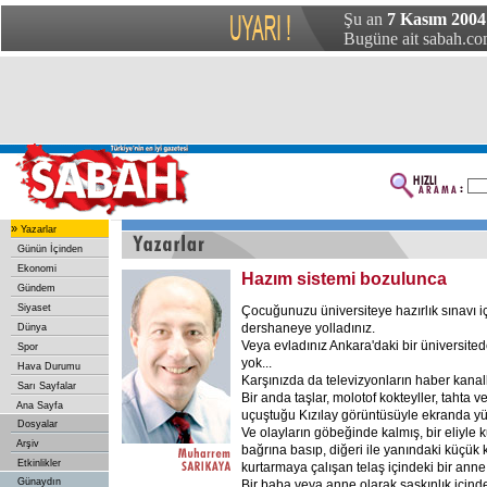
Şu an
7 Kasım 2004
Bugüne ait sabah.com
»
Yazarlar
Günün İçinden
Ekonomi
Hazım sistemi bozulunca
Gündem
Siyaset
Çocuğunuzu üniversiteye hazırlık sınavı i
dershaneye yolladınız.
Dünya
Veya evladınız Ankara'daki bir üniversite
Spor
yok...
Hava Durumu
Karşınızda da televizyonların haber kanall
Sarı Sayfalar
Bir anda taşlar, molotof kokteyller, tahta 
Ana Sayfa
uçuştuğu Kızılay görüntüsüyle ekranda yü
Dosyalar
Ve olayların göbeğinde kalmış, bir eliyle
Arşiv
bağrına basıp, diğeri ile yanındaki küçük
Etkinlikler
kurtarmaya çalışan telaş içindeki bir anne.
Günaydın
Bir baba veya anne olarak şaşkınlık içinde