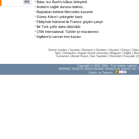
Baba -kız Bush'u kâbus birleştirdi
Arafat'ın sağlık durumu belirsiz...
Başbakan bahiste Mercedes kazandı
Güney Kıbrıs'ı çekirgeler bastı
Fildişi'nde hükümet ile Fransız güçleri çatıştı
Bir Türk şoför daha öldürüldü
CNN International: Türkler iyi müzakereci
İngiltere'yi sarsan tren kazası
Günün İçinden
|
Yazarlar
|
Ekonomi
|
Gündem
|
Siyaset
|
Dünya |
Telev
Spor
|
Günaydın
|
Kapak Güzeli
|
Astroloji
|
Magazin
|
Sağlık
|
Biz
Cumartesi
|
Aktüel Pazar
|
Sarı Sayfalar
|
Otomobil
|
Dosyalar
|
A
Copyright © 2003, 2004 - Tüm hakları saklıdır.
MERKEZ GAZETE DERGİ BASIM YAYINCILIK SANAYİ VE T
Üretim ve Tasarım