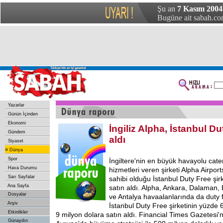
Şu an
7 Kasım 2004
Bugüne ait sabah.com
Yazarlar
Günün İçinden
Ekonomi
İngiliz Alpha, İstanbul Du
Gündem
aldı
Siyaset
»
Dünya
Spor
İngiltere'nin
en büyük havayolu cater
Hava Durumu
hizmetleri veren şirketi Alpha Airpor
Sarı Sayfalar
sahibi olduğu İstanbul Duty Free şir
Ana Sayfa
satın aldı. Alpha, Ankara, Dalaman
Dosyalar
ve Antalya havaalanlarında da duty 
Arşiv
İstanbul Duty Free şirketinin yüzde 6
Etkinlikler
9 milyon dolara satın aldı. Financial Times Gazetesi'
Günaydın