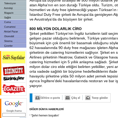
Avrupa'da büyüme stratejisi ile 500 milyon dolarlık y
Televizyon
atan Alpha'nın en son durağı Türkiye oldu. Turizm, otel
Astroloji
hizmetleri ve duty free işletmeciliği yapan Türksan'ın
Magazin
İstanbul Duty Free şirketi ile Avrupa'da genişleyen Al
Sağlık
ve Avustralya'da da büyüyen bir şirket.
Cuma
Cumartesi
800 MİLYON DOLARLIK CİRO
Aktüel Pazar
Şirket yetkilileri Türkiye'nin İngiliz turistlerin tatil seçi
Otomobil
gelişen pazar olduğunu belirterek, Türkiye yatırımlar
Sinema
büyümek için çok önemli bir basamak olduğunu söyle
Çizerler
62 havaalanında 90 duty free mağazası işleten Alpha,
şirketinin de catering hizmetlerini sağlıyor. Şirket en
Airlines şirketinin Heatrow, Gatwick ve Glasgow hava
catering hizmetleri için 5 yıllık anlaşma sağladı. Şirke
milyon dolar ciro elde ettiğini belirten yetkililer, yeni a
orta vadede sağlıklı bir büyüme hedeflediklerini ifade 
havayolu şirketine yılda 50 milyon adet yemek tepsisi
ayrıca İngiltere'deki havalanlarında restoran ve bar iş
yapıyor.
DİĞER DÜNYA HABERLERİ
Google Arama
'Şehri hemen boşaltın'