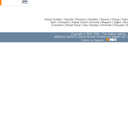
Günün İçinden
|
Yazarlar
|
Ekonomi
|
Gündem
|
Siyaset
|
Dünya |
Telev
Spor
|
Günaydın
|
Kapak Güzeli
|
Astroloji
|
Magazin
|
Sağlık
|
Biz
Cumartesi
|
Aktüel Pazar
|
Sarı Sayfalar
|
Otomobil
|
Dosyalar
|
A
Copyright © 2003, 2004 - Tüm hakları saklıdır.
MERKEZ GAZETE DERGİ BASIM YAYINCILIK SANAYİ VE T
Üretim ve Tasarım