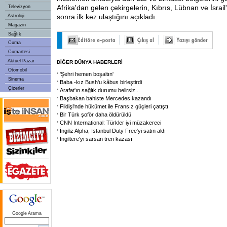
Afrika'dan gelen çekirgelerin, Kıbrıs, Lübnan ve İsrai
Televizyon
sonra ilk kez ulaştığını açıkladı.
Astroloji
Magazin
Sağlık
Cuma
Cumartesi
Aktüel Pazar
DİĞER DÜNYA HABERLERİ
Otomobil
'Şehri hemen boşaltın'
Sinema
Baba -kız Bush'u kâbus birleştirdi
Çizerler
Arafat'ın sağlık durumu belirsiz...
Başbakan bahiste Mercedes kazandı
Fildişi'nde hükümet ile Fransız güçleri çatıştı
Bir Türk şoför daha öldürüldü
CNN International: Türkler iyi müzakereci
İngiliz Alpha, İstanbul Duty Free'yi satın aldı
İngiltere'yi sarsan tren kazası
Google Arama