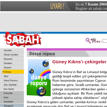
Şu an
7 Kasım 2004
Bugüne ait sabah.com
Yazarlar
Günün İçinden
Ekonomi
Güney Kıbrıs'ı çekirgeler
Gündem
Siyaset
Güney
Kıbrıs'ın Baf ve Limasol bölge
»
Dünya
geldiği tespit edilen çöl çekirgelerini
Spor
Rum kesiminde yayımlanan Cyprus M
Hava Durumu
haberine göre, İsrailli uzmanlar, Güne
Sarı Sayfalar
çekirge sürüsünün Afrika'dan gelen ç
Ana Sayfa
olduğunu açıkladı. Bir Rum yetkili is
Dosyalar
yüksek iştaha sahip olduklarını'' söyl
Arşiv
Güney Kıbrıs'a giden uzmanlar, pembe-kırmızı renkli 
Etkinlikler
incelemek amacıyla dün Baf ve Limasol bölgelerini gez
Günaydın