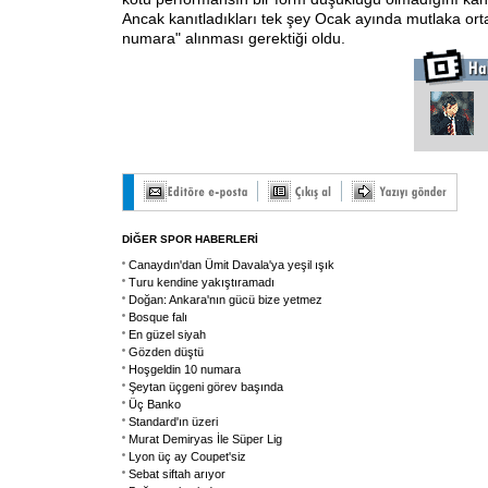
Ancak kanıtladıkları tek şey Ocak ayında mutlaka orta
numara" alınması gerektiği oldu.
DİĞER SPOR HABERLERİ
Canaydın'dan Ümit Davala'ya yeşil ışık
Turu kendine yakıştıramadı
Doğan: Ankara'nın gücü bize yetmez
Bosque falı
En güzel siyah
Gözden düştü
Hoşgeldin 10 numara
Şeytan üçgeni görev başında
Üç Banko
Standard'ın üzeri
Murat Demiryas İle Süper Lig
Lyon üç ay Coupet'siz
Sebat siftah arıyor