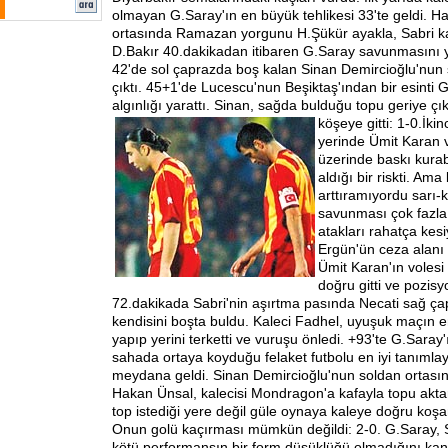
olmayan G.Saray'ın en büyük tehlikesi 33'te geldi. H
ortasında Ramazan yorgunu H.Şükür ayakla, Sabri k
D.Bakır 40.dakikadan itibaren G.Saray savunmasını 
42'de sol çaprazda boş kalan Sinan Demircioğlu'nun ş
çıktı. 45+1'de Lucescu'nun Beşiktaş'ından bir esinti
algınlığı yarattı. Sinan, sağda bulduğu topu geriye çık
köşeye gitti: 1-0.
İkin
yerinde Ümit Karan v
üzerinde baskı kurab
aldığı bir riskti. Ama
arttıramıyordu sarı-k
savunması çok fazl
atakları rahatça kes
Ergün'ün ceza alanı i
Ümit Karan'ın volesi
doğru gitti ve pozisy
72.dakikada Sabri'nin aşırtma pasında Necati sağ ça
kendisini boşta buldu. Kaleci Fadhel, uyuşuk maçın en
yapıp yerini terketti ve vuruşu önledi. +93'te G.Sara
sahada ortaya koyduğu felaket futbolu en iyi tanımla
meydana geldi. Sinan Demircioğlu'nun soldan ortasın
Hakan Ünsal, kalecisi Mondragon'a kafayla topu aktar
top istediği yere değil güle oynaya kaleye doğru koşan
Onun golü kaçırması mümkün değildi: 2-0. G.Saray,
kötü performansın bir form düşüklüğü olmadığını kanı