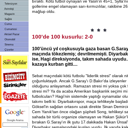
bıraktı. Kötü futbol oynayan ve Yasin'in 45+1, Sylla'nı
Televizyon
gollerine engel olamayan sarı-kırmızılılar, rakibine 2
Astroloji
mağlup oldu.
Magazin
Sağlık
Cuma
Cumartesi
Aktüel Pazar
100'de 100 kusurlu: 2-0
Otomobil
Sinema
100'üncü yıl coşkusuyla gaza basan G.Saray
Çizerler
maçında tökezlemiş; devrilmemişti. Diyarba
ise, Hagi direksiyonda, takım sahada uyudu..
kazaya kurban gitti....
Sebat maçındaki kötü futbolu "liderlik stresi" olarak ni
çoğunluktaydı. Ancak G.Saray'ı D.Bakır'da izleyenler h
olduğunu anlayamadı. Ramazan stresi mi yoksa çok faz
stresi mi? Ya da acaba Amerikan başkanlık seçimi mi 
futbolcuları? Hagi'nin sistemde yaptığı oynamalar olu
takımı belli ki. Diyarbakırspor, maça tehlikeyle başlad
Göksel'in sağdan ortasını uzak direkte Sinan Demircio
Cem Yanık'tan önce olağan şüpheli Song, tehlikeyi s
sahada bir türlü organize olamayan ve Hakan Şükür'le 
Google Arama
bırakan G.Saray'ın ilk şutu 17.dakikada Hakan Ünsal
Diyarbakır semalarındaki kuşları vurdu. İlk yarıda kal