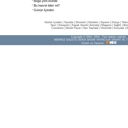
Boğa yeni evinde
Bu hasret biter mi?
Günün İçinden
Günün İçinden
|
Yazarlar
|
Ekonomi
|
Gündem
|
Siyaset
|
Dünya |
Telev
Spor
|
Günaydın
|
Kapak Güzeli
|
Astroloji
|
Magazin
|
Sağlık
|
Biz
Cumartesi
|
Aktüel Pazar
|
Sarı Sayfalar
|
Otomobil
|
Dosyalar
|
A
Copyright © 2003, 2004 - Tüm hakları saklıdır.
MERKEZ GAZETE DERGİ BASIM YAYINCILIK SANAYİ VE T
Üretim ve Tasarım