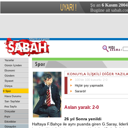
Şu an
6 Kasım 2004
Bugüne ait sabah.com
Yazarlar
Günün İçinden
Ekonomi
Gündem
100'de 100 kusurlu: 2-0
Siyaset
Hiçbir şey yapmadık
Dünya
»
Sarardı!
Spor
Hava Durumu
Sarı Sayfalar
Aslan yaralı: 2-0
Ana Sayfa
Dosyalar
Arşiv
26 yıl Sonra yenildi
Etkinlikler
Haftaya
F.Bahçe ile aynı puanda giren G.Saray, liderl
Günaydın