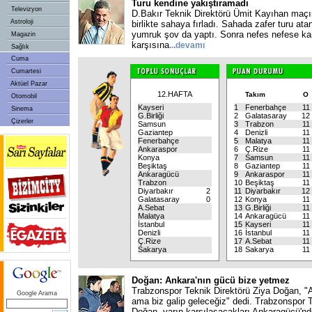
Turu kendine yakıştıramadı
Televizyon
D.Bakır Teknik Direktörü Ümit Kayıhan maçı
Astroloji
birlikte sahaya fırladı. Sahada zafer turu ata
yumruk şov da yaptı. Sonra nefes nefese ka
Magazin
karşısına
...devamı
Sağlık
Cuma
Cumartesi
Aktüel Pazar
12.HAFTA
Takım
O
Otomobil
Kayseri
1
Fenerbahçe
11
Sinema
G.Birliği
2
Galatasaray
12
Çizerler
Samsun
3
Trabzon
11
Gaziantep
4
Denizli
11
Fenerbahçe
5
Malatya
11
Ankaraspor
6
Ç.Rize
11
Konya
7
Samsun
11
Beşiktaş
8
Gaziantep
11
Ankaragücü
9
Ankaraspor
11
Trabzon
10
Beşiktaş
11
Diyarbakır
2
11
Diyarbakır
12
Galatasaray
0
12
Konya
11
A.Sebat
13
G.Birliği
11
Malatya
14
Ankaragücü
11
İstanbul
15
Kayseri
11
Denizli
16
İstanbul
11
Ç.Rize
17
A.Sebat
11
Sakarya
18
Sakarya
11
Doğan: Ankara'nın gücü bize yetmez
Trabzonspor Teknik Direktörü Ziya Doğan, "A
Google Arama
ama biz galip geleceğiz" dedi. Trabzonspor T
Doğan, yarın karşılaşacakları Ankaragücü'nd