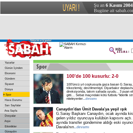
Şu an
6 Kasım 2004
Bugüne ait sabah.com
Yazarlar
Günün İçinden
Ekonomi
100'de 100 kusurlu: 2-0
Gündem
Siyaset
100'üncü yıl coşkusuyla gaza basan G.Saray,
tökezlemiş; devrilmemişti. Diyarbakır deplasm
Dünya
direksiyonda, takım sahada uyudu... 3 puan e
»
Spor
gitti.... Sebat maçındaki kötü futbolu "liderlik st
niteleyenler
...devamı
Hava Durumu
Sarı Sayfalar
Canaydın'dan Ümit Davala'ya yeşil ışık
Ana Sayfa
G.Saray Başkanı Canaydın, ocak ayında ki
Dosyalar
gelen yıldız oyuncuya kulübün kapısını açtı
Arşiv
ayında transfer gündemine aldığı eski oyun
Davala'nın
Etkinlikler
...devamı
Günaydın