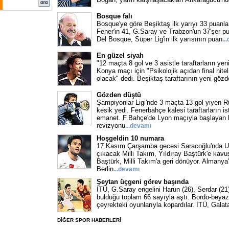
Bosque falı
Bosque'ye göre Beşiktaş ilk yarıyı 33 puanla
Fener'in 41, G.Saray ve Trabzon'un 37'şer pu
Del Bosque, Süper Lig'in ilk yarısının puan
..
En güzel siyah
"12 maçta 8 gol ve 3 asistle taraftarların yen
Konya maçı için "Psikolojik açıdan final nitel
olacak" dedi. Beşiktaş taraftarının yeni gözd
Gözden düştü
Şampiyonlar Ligi'nde 3 maçta 13 gol yiyen 
kesik yedi. Fenerbahçe kalesi taraftarların is
emanet. F.Bahçe'de Lyon maçıyla başlayan 
revizyonu
...devamı
Hoşgeldin 10 numara
17 Kasım Çarşamba gecesi Saracoğlu'nda U
çıkacak Milli Takım, Yıldıray Baştürk'e kavuş
Baştürk, Milli Takım'a geri dönüyor. Almanya
Berlin
...devamı
Şeytan üçgeni görev başında
İTÜ, G.Saray engelini Harun (26), Serdar (21
bulduğu toplam 66 sayıyla aştı. Bordo-beyazl
çeyrekteki oyunlarıyla kopardılar. İTÜ, Gala
DİĞER SPOR HABERLERİ