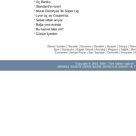
Üç Banko
Standard'ın üzeri
Murat Demiryas İle Süper Lig
Lyon üç ay Coupet'siz
Sebat siftah arıyor
Boğa yeni evinde
Bu hasret biter mi?
Günün İçinden
Günün İçinden
|
Yazarlar
|
Ekonomi
|
Gündem
|
Siyaset
|
Dünya |
Telev
Spor
|
Günaydın
|
Kapak Güzeli
|
Astroloji
|
Magazin
|
Sağlık
|
Biz
Cumartesi
|
Aktüel Pazar
|
Sarı Sayfalar
|
Otomobil
|
Dosyalar
|
A
Copyright © 2003, 2004 - Tüm hakları saklıdır.
MERKEZ GAZETE DERGİ BASIM YAYINCILIK SANAYİ VE T