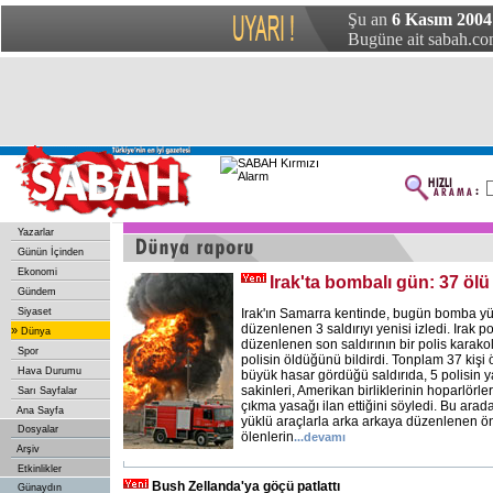
Şu an
6 Kasım 2004
Bugüne ait sabah.com
Yazarlar
Günün İçinden
Ekonomi
Irak'ta bombalı gün: 37 ölü
Gündem
Siyaset
Irak'ın Samarra kentinde, bugün bomba yü
düzenlenen 3 saldırıyı yenisi izledi. Irak p
»
Dünya
düzenlenen son saldırının bir polis karako
Spor
polisin öldüğünü bildirdi. Tonplam 37 kişi 
Hava Durumu
büyük hasar gördüğü saldırıda, 5 polisin yar
sakinleri, Amerikan birliklerinin hoparlörl
Sarı Sayfalar
çıkma yasağı ilan ettiğini söyledi. Bu ar
Ana Sayfa
yüklü araçlarla arka arkaya düzenlenen ön
Dosyalar
ölenlerin
...devamı
Arşiv
Etkinlikler
Bush Zellanda'ya göçü patlattı
Günaydın