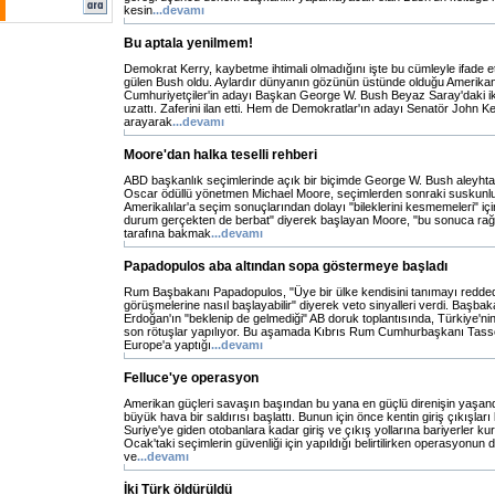
kesin
...devamı
Bu aptala yenilmem!
Demokrat Kerry, kaybetme ihtimali olmadığını işte bu cümleyle ifade e
gülen Bush oldu. Aylardır dünyanın gözünün üstünde olduğu Amerikan
Cumhuriyetçiler'in adayı Başkan George W. Bush Beyaz Saray'daki ik
uzattı. Zaferini ilan etti. Hem de Demokratlar'ın adayı Senatör John Ke
arayarak
...devamı
Moore'dan halka teselli rehberi
ABD başkanlık seçimlerinde açık bir biçimde George W. Bush aleyht
Oscar ödüllü yönetmen Michael Moore, seçimlerden sonraki suskunl
Amerikalılar'a seçim sonuçlarından dolayı "bileklerini kesmemeleri" içi
durum gerçekten de berbat" diyerek başlayan Moore, "bu sonuca rağ
tarafına bakmak
...devamı
Papadopulos aba altından sopa göstermeye başladı
Rum Başbakanı Papadopulos, "Üye bir ülke kendisini tanımayı reddede
görüşmelerine nasıl başlayabilir" diyerek veto sinyalleri verdi. Başb
Erdoğan'ın "beklenip de gelmediği" AB doruk toplantısında, Türkiye'nin m
son rötuşlar yapılıyor. Bu aşamada Kıbrıs Rum Cumhurbaşkanı Ta
Europe'a yaptığı
...devamı
Felluce'ye operasyon
Amerikan güçleri savaşın başından bu yana en güçlü direnişin yaşandı
büyük hava bir saldırısı başlattı. Bunun için önce kentin giriş çıkışları
Suriye'ye giden otobanlara kadar giriş ve çıkış yollarına bariyerler kur
Ocak'taki seçimlerin güvenliği için yapıldığı belirtilirken operasyonun d
ve
...devamı
İki Türk öldürüldü