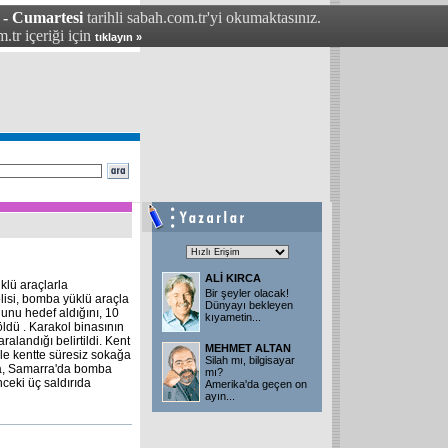
 - Cumartesi
tarihli sabah.com.tr'yi okumaktasınız.
.tr içeriği için
tıklayın »
ALİ KIRCA
klü araçlarla
Bir şeyler olacak!
olisi, bomba yüklü araçla
Dünyayı bekleyen
lunu hedef aldığını, 10
kıyametin
...
öldü . Karakol binasının
alandığı belirtildi. Kent
MEHMET ALTAN
erle kentte süresiz sokağa
Silah mı, bilgisayar
ada, Samarra'da bomba
mı?
ceki üç saldırıda
Amerika'da geçen on
ayın
...