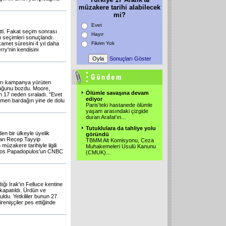
müzakere tarihi alabilecek
mi?
Evet
tti. Fakat seçim sonrası
Hayır
 seçimleri sonuçlandı.
amet süresini 4 yıl daha
Fikrim Yok
rry'nin kendisini
Sonuçları Göster
arı kampanya yürüten
uğunu bozdu. Moore,
Ölümle savaşına devam
n 17 neden sıraladı. "Evet
ediyor
men bardağın yine de dolu
Paris'teki hastanede ölümle
yaşam arasındaki çizgide
duran Arafat'ın
...
Tutuklulara da tahliye yolu
n bir ülkeyle üyelik
göründü
akan Recep Tayyip
TBMM Alt Komisyonu, Ceza
üzakere tarihiyle ilgili
Muhakemeleri Usulü Kanunu
ssos Papadopulos'un CNBC
(CMUK)
...
ğı Irak'ın Felluce kentine
 kapatıldı. Ürdün ve
uldu. Yetkililer bunun 27
irenişçiler pes ettiğinde