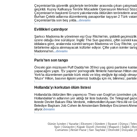
Çeçenistan'da güvenlik güçleriyle teröristler arasında çıkan çatışmad
geçirildi. Kuzey Kafkasya Terörle Mücadele Operasyon Merkezi Sözcü
Çeçenistan'ın başkenti Grozni yakınlarında öldürülen teröristlerin ar
Burhan Çelebi adlarına düzenlenmiş pasaportlar taşıyan 2 Türk vatan
Çeçenistan'da son beş yılda
...devamı
Evlilikleri çatırdıyor
Şarkıcı Madonna ile yönetmen eşi Guy Ritchie'nin, şiddetli geçimsiz
üzere olduğu öne sürülüyor. İngiliz The Sun gazetesi, çiftin sürekli kav
iddialara göre, aralarında sürekli tartışan Madonna ve Guy Ritchie, ç
birbirlerine ağıza alınmayacak küfürler ediyor. Çifte yakın isimler tar
Madonna'nın
...devamı
Paris'ten son tango
Önceki gün müzisyen Puff Daddy'nin 35'inci yaş günü partisine katılan
yapacağını yaptı. 'Ev yapımı' pornografik filmlerle hatırlanan Hilton otel
York'ta düzenlenen partide kürk etolü ve kloş eteğiyle ilgi odağı olma
'Muzır' Hilton, basının ilgisini yetersiz bulduğu için mi, bilinmez; partid
Hollanda'yı korkutan ölüm listesi
Hollanda'da öldürülen film yapımcısı Theo van Gogh'un üzerinden çı
Hollandalılar'ın adlarının yer aldığı bir liste bulundu. De Telegraaf gaz
listede Devlet Bakanı Rita Verdonk, milletvekilleri Ayaan Hirsi Ali ve 
Belediye Başkanı Job Cohen ile Amsterdam Belediye Encümeni Ahmet Ab
alıyor.
devamı
Günün İçinden
|
Yazarlar
|
Ekonomi
|
Gündem
|
Siyaset
|
Dünya |
Telev
Spor
|
Günaydın
|
Kapak Güzeli
|
Astroloji
|
Magazin
|
Sağlık
|
Biz
Cumartesi
|
Aktüel Pazar
|
Sarı Sayfalar
|
Otomobil
|
Dosyalar
|
A