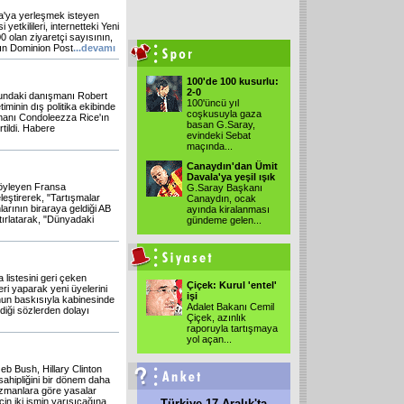
a'ya yerleşmek isteyen
etkilileri, internetteki Yeni
 olan ziyaretçi sayısının,
'nın Dominion Post
...devamı
100'de 100 kusurlu:
2-0
undaki danışmanı Robert
100'üncü yıl
timinin dış politika ekibinde
coşkusuyla gaza
manı Condoleezza Rice'ın
basan G.Saray,
rtildi. Habere
evindeki Sebat
maçında
...
Canaydın'dan Ümit
Davala'ya yeşil ışık
söyleyen Fransa
G.Saray Başkanı
eştirerek, "Tartışmalar
Canaydın, ocak
rının biraraya geldiği AB
ayında kiralanması
tırlatarak, "Dünyadaki
gündeme gelen
...
istesini geri çeken
Çiçek: Kurul 'entel'
i yaparak yeni üyelerini
işi
'nun baskısıyla kabinesinde
Adalet Bakanı Cemil
diği sözlerden dolayı
Çiçek, azınlık
raporuyla tartışmaya
yol açan
...
Jeb Bush, Hillary Clinton
ahipliğini bir dönem daha
Uzmanlara göre yasalar
n iki ismin yarışıcağına
Türkiye 17 Aralık'ta