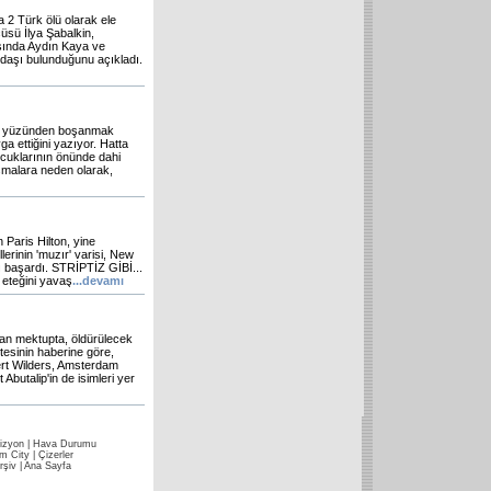
a 2 Türk ölü olarak ele
sü İlya Şabalkin,
asında Aydın Kaya ve
daşı bulunduğunu açıkladı.
lik yüzünden boşanmak
ga ettiğini yazıyor. Hatta
ocuklarının önünde dahi
tışmalara neden olarak,
 Paris Hilton, yine
lerinin 'muzır' varisi, New
yı başardı. STRİPTİZ GİBİ...
e eteğini yavaş
...devamı
kan mektupta, öldürülecek
etesinin haberine göre,
Gert Wilders, Amsterdam
utalip'in de isimleri yer
izyon
|
Hava Durumu
im City
|
Çizerler
rşiv
|
Ana Sayfa