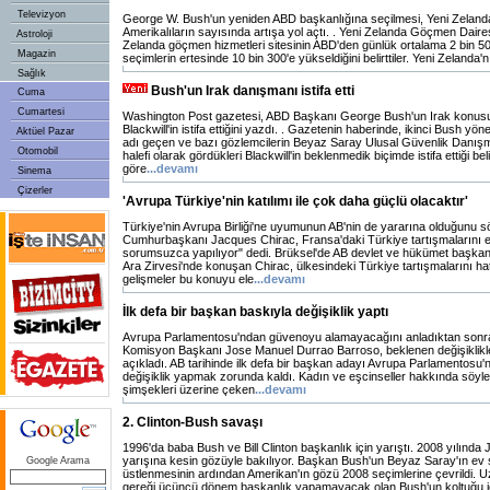
Televizyon
George W. Bush'un yeniden ABD başkanlığına seçilmesi, Yeni Zeland
Amerikalıların sayısında artışa yol açtı. . Yeni Zelanda Göçmen Dairesi y
Astroloji
Zelanda göçmen hizmetleri sitesinin ABD'den günlük ortalama 2 bin 500
Magazin
seçimlerin ertesinde 10 bin 300'e yükseldiğini belirttiler. Yeni Zelanda
Sağlık
Bush'un Irak danışmanı istifa etti
Cuma
Cumartesi
Washington Post gazetesi, ABD Başkanı George Bush'un Irak konus
Blackwill'in istifa ettiğini yazdı. . Gazetenin haberinde, ikinci Bush yöne
Aktüel Pazar
adı geçen ve bazı gözlemcilerin Beyaz Saray Ulusal Güvenlik Danış
Otomobil
halefi olarak gördükleri Blackwill'in beklenmedik biçimde istifa ettiği beli
göre
...devamı
Sinema
Çizerler
'Avrupa Türkiye'nin katılımı ile çok daha güçlü olacaktır'
Türkiye'nin Avrupa Birliği'ne uyumunun AB'nin de yararına olduğunu 
Cumhurbaşkanı Jacques Chirac, Fransa'daki Türkiye tartışmalarını el
sorumsuzca yapılıyor" dedi. Brüksel'de AB devlet ve hükümet başkanla
Ara Zirvesi'nde konuşan Chirac, ülkesindeki Türkiye tartışmalarını ha
gelişmeler bu konuyu ele
...devamı
İlk defa bir başkan baskıyla değişiklik yaptı
Avrupa Parlamentosu'ndan güvenoyu alamayacağını anladıktan sonra l
Komisyon Başkanı Jose Manuel Durrao Barroso, beklenen değişiklikler
açıkladı. AB tarihinde ilk defa bir başkan adayı Avrupa Parlamentosu
değişiklik yapmak zorunda kaldı. Kadın ve eşcinseller hakkında söyle
şimşekleri üzerine çeken
...devamı
2. Clinton-Bush savaşı
1996'da baba Bush ve Bill Clinton başkanlık için yarıştı. 2008 yılında 
yarışına kesin gözüyle bakılıyor. Başkan Bush'un Beyaz Saray'ın ev s
Google Arama
üstlenmesinin ardından Amerikan'ın gözü 2008 seçimlerine çevrildi. 
gereği üçüncü dönem başkanlık yapamayacak olan Bush'un koltuğu içi