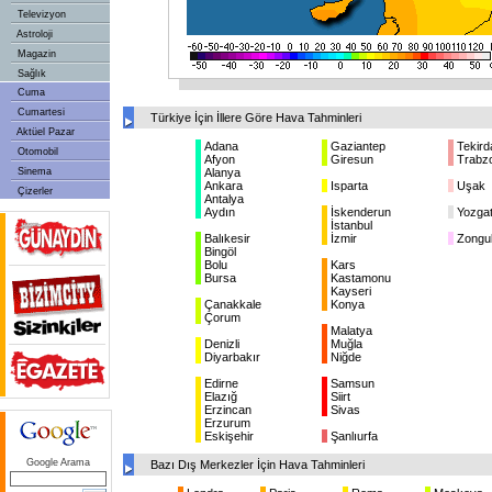
Televizyon
Astroloji
Magazin
Sağlık
Cuma
Cumartesi
Türkiye İçin İllere Göre Hava Tahminleri
Aktüel Pazar
Adana
Gaziantep
Tekird
Otomobil
Afyon
Giresun
Trabz
Sinema
Alanya
Ankara
Isparta
Uşak
Çizerler
Antalya
Aydın
İskenderun
Yozga
İstanbul
Balıkesir
İzmir
Zongu
Bingöl
Bolu
Kars
Bursa
Kastamonu
Kayseri
Çanakkale
Konya
Çorum
Malatya
Denizli
Muğla
Diyarbakır
Niğde
Edirne
Samsun
Elazığ
Siirt
Erzincan
Sivas
Erzurum
Eskişehir
Şanlıurfa
Google Arama
Bazı Dış Merkezler İçin Hava Tahminleri