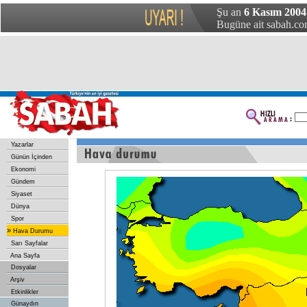
Şu an
6 Kasım 2004
Bugüne ait sabah.com
Yazarlar
Günün İçinden
Ekonomi
Gündem
Siyaset
Dünya
Spor
»
Hava Durumu
Sarı Sayfalar
Ana Sayfa
Dosyalar
Arşiv
Etkinlikler
Günaydın