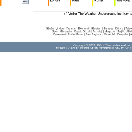
Londra
Paris
Roma
Moskova
(!) Veriler The Weather Underground Inc. kaynak
Günün İçinden
|
Yazarlar
|
Ekonomi
|
Gündem
|
Siyaset
|
Dünya |
Telev
Spor
|
Günaydın
|
Kapak Güzeli
|
Astroloji
|
Magazin
|
Sağlık
|
Biz
Cumartesi
|
Aktüel Pazar
|
Sarı Sayfalar
|
Otomobil
|
Dosyalar
|
A
Copyright © 2003, 2004 - Tüm hakları saklıdır.
MERKEZ GAZETE DERGİ BASIM YAYINCILIK SANAYİ VE T