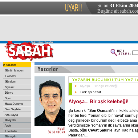
Şu an
31 Ekim 2004
Bugüne ait sabah.com
»
Yazarlar
Günün İçinden
Ekonomi
Gündem
Alyoşa... Bir aşk kelebeği!
Siyaset
Türk tipi ceza!
Dünya
Spor
Alyoşa... Bir aşk kelebeği!
Hava Durumu
Sarı Sayfalar
Şu kesin ki
"Son Osmanlı"
nın köklü aile
her bir ferdi "roman gibi bir hayat" sürmüşt
Ana Sayfa
geçiştirilecek bir durum değil elbette ama 
Dosyalar
verdiğimizde "roman"ın ilk sayfalarını ok
Arşiv
Başta, oğlu
Cevat Şakir
'le, aynı kadına a
Etkinlikler
Paşa'
dan...
Günaydın