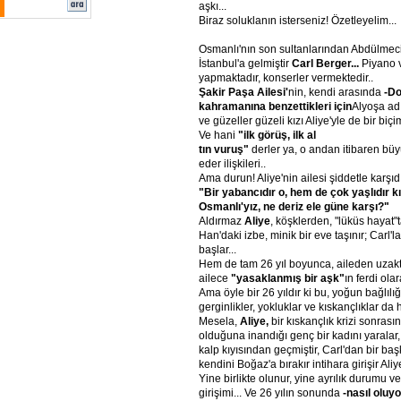
aşkı...
Biraz soluklanın isterseniz! Özetleyelim...
Osmanlı'nın son sultanlarından Abdülmecit
İstanbul'a gelmiştir
Carl Berger...
Piyano v
yapmaktadır, konserler vermektedir..
Şakir Paşa Ailesi'
nin, kendi arasında
-Do
kahramanına benzettikleri için
Alyoşa adın
ve güzeller güzeli kızı Aliye'yle de bir biçi
Ve hani
"ilk görüş, ilk al
tın vuruş"
derler ya, o andan itibaren bü
eder ilişkileri..
Ama durun! Aliye'nin ailesi şiddetle karşıd
"Bir yabancıdır o, hem de çok yaşlıdır kı
Osmanlı'yız, ne deriz ele güne karşı?"
Aldırmaz
Aliye
, köşklerden, "lüküs hayat
Han'daki izbe, minik bir eve taşınır; Carl'
başlar...
Hem de tam 26 yıl boyunca, aileden uzakt
ailece
"yasaklanmış bir aşk"
ın ferdi olar
Ama öyle bir 26 yıldır ki bu, yoğun bağlılığ
gerginlikler, yokluklar ve kıskançlıklar da 
Mesela,
Aliye,
bir kıskançlık krizi sonrası
olduğuna inandığı genç bir kadını yaralar,
kalp kıyısından geçmiştir, Carl'dan bir başk
kendini Boğaz'a bırakır intihara girişir Aliy
Yine birlikte olunur, yine ayrılık durumu ve
girişimi... Ve 26 yılın sonunda
-nasıl oluy