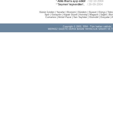
Attilâ İlhan'a ayıp edildi!
/ 02-10-2004
'Seymen' leşiverdiler!..
/ 26-09-2004
Günün İçinden
|
Yazarlar
|
Ekonomi
|
Gündem
|
Siyaset
|
Dünya |
Telev
Spor
|
Günaydın
|
Kapak Güzeli
|
Astroloji
|
Magazin
|
Sağlık
|
Biz
Cumartesi
|
Aktüel Pazar
|
Sarı Sayfalar
|
Otomobil
|
Dosyalar
|
A
Copyright © 2003, 2004 - Tüm hakları saklıdır.
MERKEZ GAZETE DERGİ BASIM YAYINCILIK SANAYİ VE T