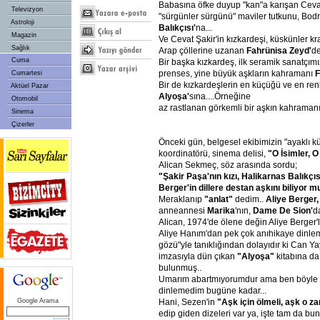
Babasına öfke duyup "kan"a karışan Cevat
Televizyon
"sürgünler sürgünü" maviler tutkunu, Bod
Astroloji
Balıkçısı'
na...
Magazin
Ve Cevat Şakir'in kızkardeşi, küskünler krali
Sağlık
Arap çöllerine uzanan
Fahrünisa Zeyd'
de
Cuma
Bir başka kızkardeş, ilk seramik sanatçımı
prenses, yine büyük aşkların kahramanı
F
Cumartesi
Bir de kızkardeşlerin en küçüğü ve en renkl
Aktüel Pazar
Alyoşa'
sına....Örneğine
Otomobil
az rastlanan görkemli bir aşkın kahramanı
Sinema
Çizerler
Önceki gün, belgesel ekibimizin "ayaklı k
koordinatörü, sinema delisi,
"O İsimler, O
Alican Sekmeç, söz arasında sordu;
"Şakir Paşa'nın kızı, Halikarnas Balıkçıs
Berger'in dillere destan aşkını biliyor 
Meraklanıp
"anlat"
dedim..
Aliye Berger
anneannesi
Marika
'nın,
Dame De Sion'
d
Alican, 1974'de ölene değin Aliye Berger'l
Aliye Hanım'dan pek çok anıhikaye dinlemi
gözü"yle tanıklığından dolayıdır ki Can Y
imzasıyla dün çıkan
"Alyoşa"
kitabına da
bulunmuş..
Umarım abartmıyorumdur ama ben böyle b
dinlemedim bugüne kadar...
Hani, Sezen'in
"Aşk için ölmeli, aşk o 
Google Arama
edip giden dizeleri var ya, işte tam da bunu