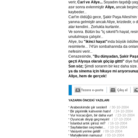
verir,
Carl ve Aliye...
Soyadını taşıdığı ya
asır sonra evlenmiştir
Aliye,
ancak beşinci
kaybeder...
Carl'ın öldüğü gece, Şakir Paşa Ailesi'nin t
yanına gelmiştir ancak Aliye, krizdedir, o 
atar kendini.. Zorlukla kurtarılır..
Ve sonra. Bütün bu "iç sıkıntı"lı hayat, re
unutulmaya çalışılır...
Aliye, bu
"ikinci hayat"
ında büyük ödüller
resimlerle... 74'ün sonbaharında da onlar
nefesini verir...
Cenazesinde,
"Bu dünyadan, Şakir Paşa 
geçti Alyoşa olarak göçüp gittti"
diye fsı
Son söz;
Şimdi sorarım bir kez daha size
ya da sinema için hikaye mi arıyorsunuz!
Aliye, hem de gerçek!
YAZARIN ÖNCEKİ YAZILARI
Arabeskimde şiir sesleri!
/ 30-10-2004
Bir pişirimlik kahvenin hatrı!
/ 24-10-2004
Vur kocacığım, bir daha vur!
/ 23-10-2004
Oyuncak deyip geçmeyin!
/ 17-10-2004
İstanbul artık şiirsiz mi?
/ 16-10-2004
Sayfalardan seçmeler...
/ 10-10-2004
Vasiyeti yerine geldi!
/ 09-10-2004
Mahalleninin namusu!
/ 03-10-2004