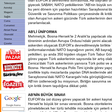
olan EUFOR'a devretmesi sonrasında, AB bayraklı ü
Televizyon
giyecek.SABAH, NATO yetkililerinin "AB'nin büyük sına
Astroloji
bu yeni dönem için yapılan hazırlıkları Saraybosna'da 
Magazin
Güvenlik ve Savunma Politikası çerçevesinde ilk kriti
Sağlık
olan Avrupa'nın askeri gücünde Türk askerlerinin de
Cuma
yararlanılacak.
Cumartesi
Aktüel Pazar
AB'Lİ ÜNİFORMA
Otomobil
Mehmetçik, Bosna-Hersek'te 2 Aralık'ta yapılacak ola
Sinema
töreninin ardından Avrupa Ordusu'ndaki yerini alaca
Çizerler
askerden oluşacak EUFOR'a devredilmesiyle birlikte 
üniformalarındaki NATO bayrağının yerini, AB bayra
yetkilileri, şu anda 350 kişiden oluşan Türk Tabur G
görev yapan Türk askerlerinin sayısında bir artış olabil
Zenica'daki Türk askerlerinin yanısıra Türk polisi ve a
Bosna- Hersek'te Avrupa Polis Timi içinde görev yapıyo
özellikle toplu mezarlarda yapılan DNA testlerinde aktif
Saraybosna'daki NATO Karargahı'nda görüştüğümüz as
AB'nin üstleneceği bu misyonun, Birliğin savunma ve g
için kritik önem taşıdığına dikkat çekti.
AB'NİN BÜYÜK SINAVI
EUFOR'da üst düzey görev yapacak bir askeri kaynak
Hersek'te büyük bir sınav verecek. Bosna otoritelerin
Google Arama
yönelebilecek her türlü tehditle mücadele için yeterli 