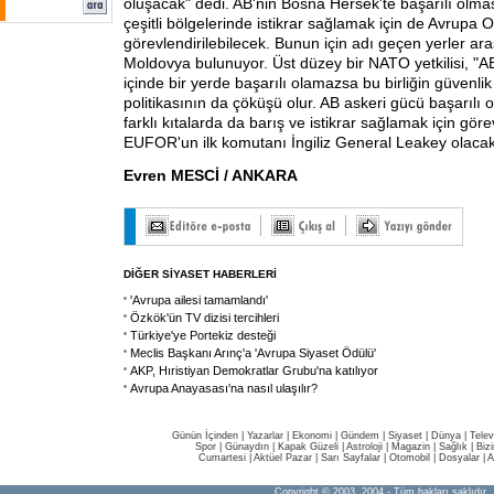
oluşacak" dedi. AB'nin Bosna Hersek'te başarılı olma
çeşitli bölgelerinde istikrar sağlamak için de Avrupa 
görevlendirilebilecek. Bunun için adı geçen yerler ar
Moldovya bulunuyor. Üst düzey bir NATO yetkilisi, "AB
içinde bir yerde başarılı olamazsa bu birliğin güvenl
politikasının da çöküşü olur. AB askeri gücü başarılı
farklı kıtalarda da barış ve istikrar sağlamak için gör
EUFOR'un ilk komutanı İngiliz General Leakey olacak
Evren MESCİ / ANKARA
DİĞER SİYASET HABERLERİ
'Avrupa ailesi tamamlandı'
Özkök'ün TV dizisi tercihleri
Türkiye'ye Portekiz desteği
Meclis Başkanı Arınç'a 'Avrupa Siyaset Ödülü'
AKP, Hıristiyan Demokratlar Grubu'na katılıyor
Avrupa Anayasası'na nasıl ulaşılır?
Günün İçinden
|
Yazarlar
|
Ekonomi
|
Gündem
|
Siyaset
|
Dünya |
Telev
Spor
|
Günaydın
|
Kapak Güzeli
|
Astroloji
|
Magazin
|
Sağlık
|
Biz
Cumartesi
|
Aktüel Pazar
|
Sarı Sayfalar
|
Otomobil
|
Dosyalar
|
A
Copyright © 2003, 2004 - Tüm hakları saklıdır.