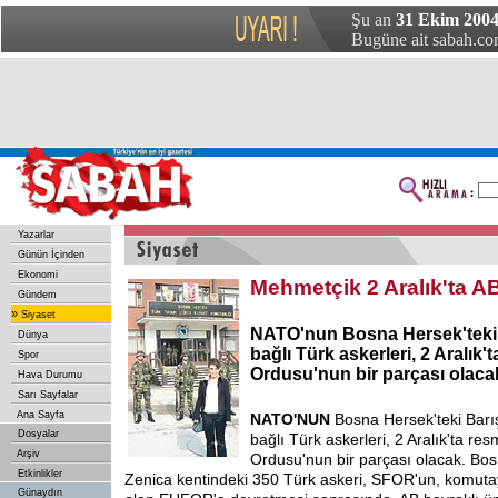
Şu an
31 Ekim 2004
Bugüne ait sabah.com
Yazarlar
Günün İçinden
Ekonomi
Mehmetçik 2 Aralık'ta A
Gündem
»
Siyaset
NATO'nun Bosna Hersek'teki
Dünya
bağlı Türk askerleri, 2 Aralık
Spor
Ordusu'nun bir parçası olaca
Hava Durumu
Sarı Sayfalar
Ana Sayfa
NATO'NUN
Bosna Hersek'teki Bar
Dosyalar
bağlı Türk askerleri, 2 Aralık'ta res
Arşiv
Ordusu'nun bir parçası olacak. Bos
Etkinlikler
Zenica kentindeki 350 Türk askeri, SFOR'un, komutay
Günaydın