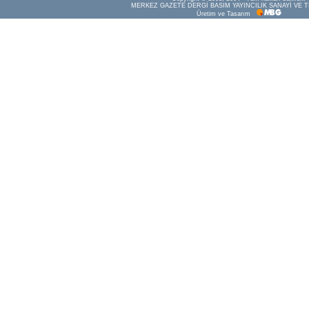
MERKEZ GAZETE DERGİ BASIM YAYINCILIK SANAYİ VE T
Üretim ve Tasarım