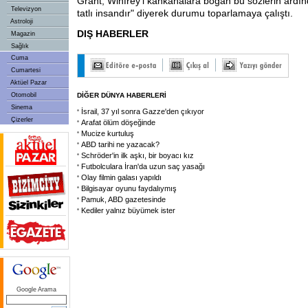
Grant, Winfrey'i kahkahalara boğan bu sözlerin ardı
Televizyon
tatlı insandır" diyerek durumu toparlamaya çalıştı.
Astroloji
DIŞ HABERLER
Magazin
Sağlık
Cuma
Cumartesi
Aktüel Pazar
Otomobil
DİĞER DÜNYA HABERLERİ
Sinema
İsrail, 37 yıl sonra Gazze'den çıkıyor
Çizerler
Arafat ölüm döşeğinde
Mucize kurtuluş
ABD tarihi ne yazacak?
Schröder'in ilk aşkı, bir boyacı kız
Futbolculara İran'da uzun saç yasağı
Olay filmin galası yapıldı
Bilgisayar oyunu faydalıymış
Pamuk, ABD gazetesinde
Kediler yalnız büyümek ister
Google Arama