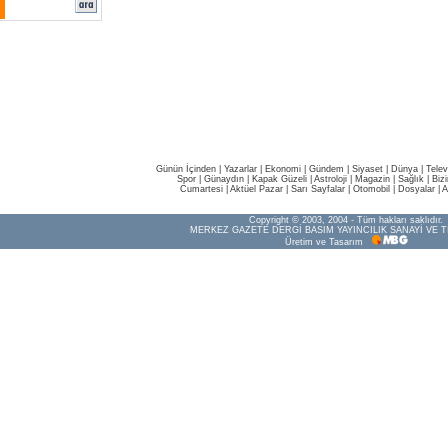
Günün İçinden
|
Yazarlar
|
Ekonomi
|
Gündem
|
Siyaset
|
Dünya |
Telev
Spor
|
Günaydın
|
Kapak Güzeli
|
Astroloji
|
Magazin
|
Sağlık
|
Biz
Cumartesi
|
Aktüel Pazar
|
Sarı Sayfalar
|
Otomobil
|
Dosyalar
|
A
Copyright © 2003, 2004 - Tüm hakları saklıdır.
MERKEZ GAZETE DERGİ BASIM YAYINCILIK SANAYİ VE T
Üretim ve Tasarım