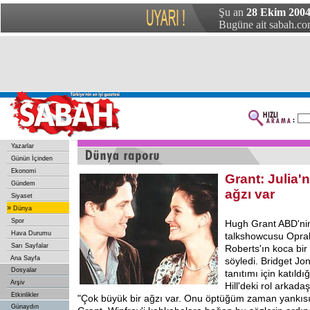
Şu an
28 Ekim 2004
Bugüne ait sabah.com
Yazarlar
Günün İçinden
Ekonomi
Grant: Julia'n
Gündem
ağzı var
Siyaset
»
Dünya
Spor
Hugh Grant ABD'ni
Hava Durumu
talkshowcusu Oprah
Sarı Sayfalar
Roberts'ın koca bir
Ana Sayfa
söyledi. Bridget Jon
Dosyalar
tanıtımı için katıld
Arşiv
Hill'deki rol arkad
Etkinlikler
"Çok büyük bir ağzı var. Onu öptüğüm zaman yankısı
Günaydın