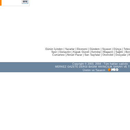
Günün İçinden
|
Yazarlar
|
Ekonomi
|
Gündem
|
Siyaset
|
Dünya |
Telev
Spor
|
Günaydın
|
Kapak Güzeli
|
Astroloji
|
Magazin
|
Sağlık
|
Biz
Cumartesi
|
Aktüel Pazar
|
Sarı Sayfalar
|
Otomobil
|
Dosyalar
|
A
Copyright © 2003, 2004 - Tüm hakları saklıdır.
MERKEZ GAZETE DERGİ BASIM YAYINCILIK SANAYİ VE T
Üretim ve Tasarım