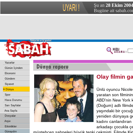
Şu an
28 Ekim 2004
Bugüne ait sabah.com
Yazarlar
Günün İçinden
Ekonomi
Olay filmin ga
Gündem
Siyaset
Ünlü oyuncu Nicole
»
Dünya
yaratan son filminin
Spor
ABD'nin New York ke
Hava Durumu
(Doğum) adlı filmde
Sarı Sayfalar
yaşındaki bir çocu
Ana Sayfa
yeniden dünyaya ge
Dosyalar
kadını canlandıran 
Arşiv
arkadaşı çocukla çe
Etkinlikler
müstehcen sahneleri büyük tepki çekmişti. Filmde Ki
Günaydın