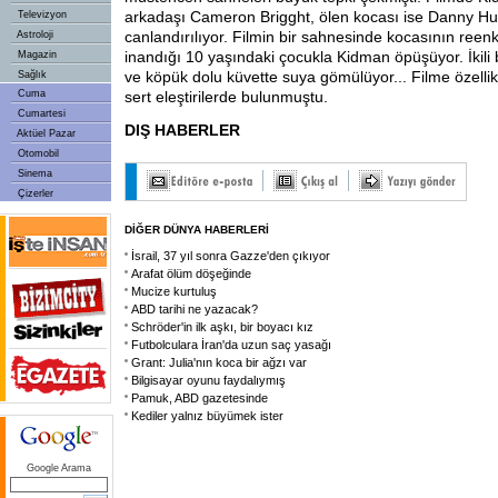
arkadaşı Cameron Brigght, ölen kocası ise Danny Hu
Televizyon
canlandırılıyor. Filmin bir sahnesinde kocasının re
Astroloji
inandığı 10 yaşındaki çocukla Kidman öpüşüyor. İkil
Magazin
ve köpük dolu küvette suya gömülüyor... Filme özellikl
Sağlık
Cuma
sert eleştirilerde bulunmuştu.
Cumartesi
DIŞ HABERLER
Aktüel Pazar
Otomobil
Sinema
Çizerler
DİĞER DÜNYA HABERLERİ
İsrail, 37 yıl sonra Gazze'den çıkıyor
Arafat ölüm döşeğinde
Mucize kurtuluş
ABD tarihi ne yazacak?
Schröder'in ilk aşkı, bir boyacı kız
Futbolculara İran'da uzun saç yasağı
Grant: Julia'nın koca bir ağzı var
Bilgisayar oyunu faydalıymış
Pamuk, ABD gazetesinde
Kediler yalnız büyümek ister
Google Arama