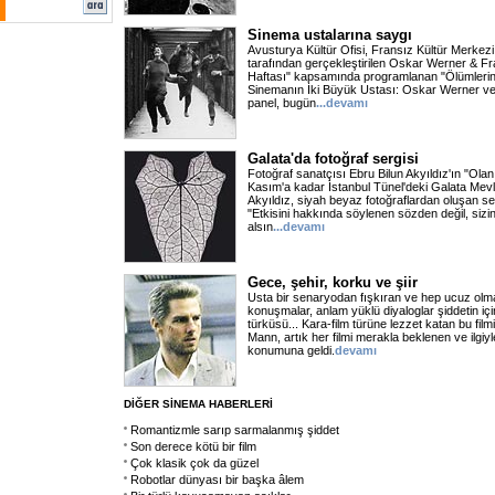
Sinema ustalarına saygı
Avusturya Kültür Ofisi, Fransız Kültür Merke
tarafından gerçekleştirilen Oskar Werner & Fra
Haftası" kapsamında programlanan "Ölümleri
Sinemanın İki Büyük Ustası: Oskar Werner ve 
panel, bugün
...devamı
Galata'da fotoğraf sergisi
Fotoğraf sanatçısı Ebru Bilun Akyıldız'ın "Olan
Kasım'a kadar İstanbul Tünel'deki Galata Mevle
Akyıldız, siyah beyaz fotoğraflardan oluşan se
"Etkisini hakkında söylenen sözden değil, siz
alsın
...devamı
Gece, şehir, korku ve şiir
Usta bir senaryodan fışkıran ve hep ucuz ol
konuşmalar, anlam yüklü diyaloglar şiddetin içi
türküsü... Kara-film türüne lezzet katan bu fil
Mann, artık her filmi merakla beklenen ve ilgiy
konumuna geldi.
devamı
DİĞER SİNEMA HABERLERİ
Romantizmle sarıp sarmalanmış şiddet
Son derece kötü bir film
Çok klasik çok da güzel
Robotlar dünyası bir başka âlem