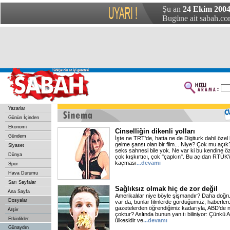
Şu an
24 Ekim 2004
Bugüne ait sabah.com
Yazarlar
Günün İçinden
Ekonomi
Cinselliğin dikenli yolları
Gündem
İşte ne TRT'de, hatta ne de Digiturk dahil öze
gelme şansı olan bir film... Niye? Çok mu açık? 
Siyaset
seks sahnesi bile yok. Ne var ki bu kendine ö
Dünya
çok kışkırtıcı, çok "çapkın". Bu açıdan RTÜK'
kaçması
...devamı
Spor
Hava Durumu
Sarı Sayfalar
Sağlıksız olmak hiç de zor değil
Ana Sayfa
Amerikalılar niye böyle şişmandır? Daha doğr
Dosyalar
var da, bunlar filmlerde gördüğümüz, haberlerd
gazetelerden öğrendiğimiz kadarıyla, ABD'de 
Arşiv
çoktur? Aslında bunun yanıtı biliniyor: Çünkü
Etkinlikler
ülkesidir ve
...devamı
Günaydın