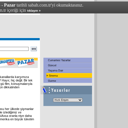
 - Pazar
tarihli sabah.com.tr'yi okumaktasınız.
.tr içeriği için
tıklayın »
Cumartesi Yazarlar
Güncel
Yaşama Dair
»
Sinema
l kanallarda karşımıza
Hayır, hiç değil. Bir tek
Gurme
zgü film, konuşmalarıyla
ün dikkatinden
usu her ülkede şişmanlar
e izlediğimiz ve
nüfusa oranla niye daha
 Amerika en büyük tüketim