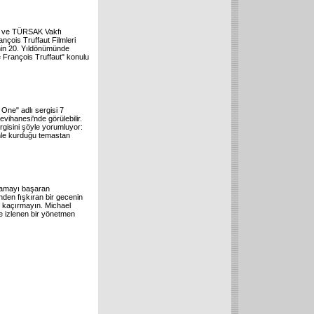
zi ve TÜRSAK Vakfı
nçois Truffaut Filmleri
nin 20. Yıldönümünde
François Truffaut" konulu
 One" adlı sergisi 7
vihanesi'nde görülebilir.
rgisini şöyle yorumluyor:
inle kurduğu temastan
mamayı başaran
nden fışkıran bir gecenin
mi kaçırmayın. Michael
le izlenen bir yönetmen