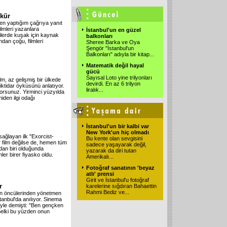
kkür
n yaptığım çağrıya yanıt
ilmleri yazanlara
İstanbul'un en güzel
 ilerde kuşak için kaynak
balkonları
ndan çoğu, filmleri
Sheree Barka ve Oya
Şengör "İstanbul'un
Balkonları" adıyla bir kitap
...
Matematik değil hayal
gücü
Sayısal Loto yine trilyonları
lm, az gelişmiş bir ülkede
devirdi. En az 6 trilyon
ktidar öyküsünü anlatıyor.
liralık
...
yorsunuz. Yirminci yüzyılda
den ilgi odağı
İstanbul'un bir kalbi var
New York'un hiç olmadı
ağlayan ilk "Exorcist-
Bu kente olan sevgisini
r film değilse de, hemen tüm
sadece yaşayarak değil,
ndan biri olduğunda
yazarak da diri tutan
ler birer fiyasko oldu.
Amerikalı
...
Fotoğraf sanatının 'beyaz
atlı' prensi
Girit ve İstanbul'u fotoğraf
r
karelerine sığdıran Bahaettin
Rahmi Bediz ve
...
ın öncülerinden yönetmen
tanbul'da anılıyor. Sinema
öyle demişti: "Ben gençken
Belki bu yüzden onun