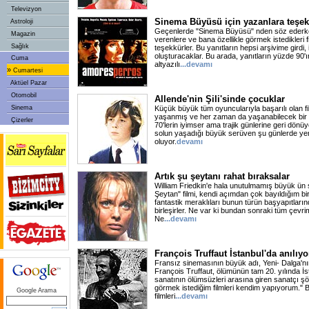
Televizyon
Sinema Büyüsü için yazanlara teşe
Astroloji
Geçenlerde "Sinema Büyüsü" nden söz ederke
Magazin
verenlere ve bana özellikle görmek istedikleri f
Sağlık
teşekkürler. Bu yanıtların hepsi arşivime girdi,
oluşturacaklar. Bu arada, yanıtların yüzde 90'ı
Cuma
altyazılı
...devamı
»
Cumartesi
Aktüel Pazar
Otomobil
Allende'nin Şili'sinde çocuklar
Sinema
Küçük büyük tüm oyuncularıyla başarılı olan fi
yaşanmış ve her zaman da yaşanabilecek bir i
Çizerler
70'lerin iyimser ama trajik günlerine geri dönü
solun yaşadığı büyük serüven şu günlerde yeni
oluyor.
devamı
Artık şu şeytanı rahat bıraksalar
William Friedkin'e hala unutulmamış büyük ün s
Şeytan" filmi, kendi açımdan çok bayıldığım bi
fantastik meraklıları bunun türün başyapıtları
birleşirler. Ne var ki bundan sonraki tüm çevrim
Ne
...devamı
François Truffaut İstanbul'da anılıyo
Fransız sinemasının büyük adı, Yeni- Dalga'n
François Truffaut, ölümünün tam 20. yılında İs
sanatının ölümsüzleri arasına giren sanatçı ş
görmek istediğim filmleri kendim yapıyorum." 
Google Arama
filmleri
...devamı