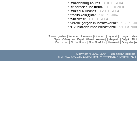
Brandenburg hatırası
/ 04-10-2004
Bir bardak suda fırtına
/ 01-10-2004
Brüksel buluşması
/ 20-09-2004
"Yanlış Anla(t)ma"
/ 18-09-2004
"Sınırötesi"
/ 06-09-2004
Nerede gerçek muhafazakarlar?
/ 02-09-20
"Okunmadan imha edilsin" emri
/ 30-08-200
Günün İçinden
|
Yazarlar
|
Ekonomi
|
Gündem
|
Siyaset
|
Dünya |
Telev
Spor
|
Günaydın
|
Kapak Güzeli
|
Astroloji
|
Magazin
|
Sağlık
|
Biz
Cumartesi
|
Aktüel Pazar
|
Sarı Sayfalar
|
Otomobil
|
Dosyalar
|
A
Copyright © 2003, 2004 - Tüm hakları saklıdır.
MERKEZ GAZETE DERGİ BASIM YAYINCILIK SANAYİ VE T