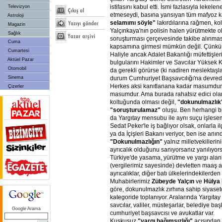
istifasını kabul etti. İsmi fazlasıyla lekelen
Televizyon
etmeseydi, basına yansıyan tüm mafyoz k
Astroloji
selamımı söyle"
lakırdılarına rağmen, ko
Magazin
Yalçınkaya'nın polisin halen yürütmekte 
Sağlık
soruşturması çerçevesinde takibe alınmas
Cuma
kapsamına girmesi mümkün değil. Çünkü o
Cumartesi
Haliyle ancak Adalet Bakanlığı müfettişler
Aktüel Pazar
bulgularını Hakimler ve Savcılar Yüksek K
Otomobil
da gerekli görürse (ki nadiren meslektaşla
Sinema
durum Cumhuriyet Başsavcılığı'na devredebi
Herkes aksi kanıtlanana kadar masumdur.
Çizerler
masumdur. Ama burada rahatsız edici olan
koltuğunda olması değil,
"dokunulmazlık
"soruşturulamaz"
oluşu. Ben herhangi bi
da Yargıtay mensubu ile aynı suçu işlesem
Sedat Peker'le iş bağlıyor olsak, onlarla il
ya da İçişleri Bakanı veriyor, ben ise anın
"Dokunulmazlığın"
yalnız milletvekillerin
ayrıcalık olduğunu sanıyorsanız yanılıyo
Türkiye'de yasama, yürütme ve yargı alan
(vergilerimiz sayesinde) devletten maaş a
ayrıcalıklar, diğer batı ülkelerindekilerden 
Muhabirlerimiz
Zübeyde Yalçın
ve
Hülya 
göre, dokunulmazlık zırhına sahip siyasetç
kategoride toplanıyor. Aralarında Yargıtay
savcılar, valiler, müsteşarlar, belediye başk
Google Arama
cumhuriyet başsavcısı ve avukatlar var.
Kuşkusuz
"yargı bağımsızlığı"
açısından 