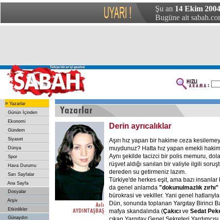
Şu an
14 Ekim 2004
Bugüne ait sabah.com
»
Yazarlar
Günün İçinden
Ekonomi
Derin ayrıcalıklar
Gündem
Siyaset
Aşırı hız yapan bir hakime ceza kesilemey
muydunuz? Hatta hız yapan emekli hakim
Dünya
Aynı şekilde tacizci bir polis memuru, doland
Spor
rüşvet aldığı sanılan bir valiyle ilgili sor
Hava Durumu
dereden su getirmeniz lazım.
Sarı Sayfalar
Türkiye'de herkes eşit, ama bazı insanlar
Ana Sayfa
da genel anlamda
"dokunulmazlık zırhı"
Dosyalar
bürokrasi ve vekiller. Yani genel hatlarıyl
Arşiv
Dün, sonunda toplanan Yargıtay Birinci Baş
Etkinlikler
mafya skandalında (
Çakıcı
ve
Sedat Pek
Günaydın
çıkan Yargıtay Genel Sekreteri Yardımcısı