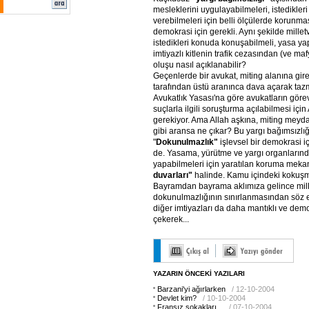
mesleklerini uygulayabilmeleri, istedikler
verebilmeleri için belli ölçülerde korunm
demokrasi için gerekli. Aynı şekilde millet
istedikleri konuda konuşabilmeli, yasa y
imtiyazlı kitlenin trafik cezasından (ve maf
oluşu nasıl açıklanabilir?
Geçenlerde bir avukat, miting alanına gire
tarafından üstü aranınca dava açarak taz
Avukatlık Yasası'na göre avukatların görev
suçlarla ilgili soruşturma açılabilmesi için
gerekiyor. Ama Allah aşkına, miting meyd
gibi aransa ne çıkar? Bu yargı bağımsızlı
"
Dokunulmazlık"
işlevsel bir demokrasi i
de. Yasama, yürütme ve yargı organlarında
yapabilmeleri için yaratılan koruma meka
duvarları"
halinde. Kamu içindeki kokuşmu
Bayramdan bayrama aklımıza gelince mille
dokunulmazlığının sınırlanmasından söz 
diğer imtiyazları da daha mantıklı ve demo
çekerek...
YAZARIN ÖNCEKİ YAZILARI
Barzani'yi ağırlarken
/ 12-10-2004
Devlet kim?
/ 10-10-2004
Fransız sokakları...
/ 07-10-2004