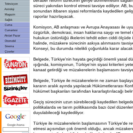
beraber reform sürecinin geriye dönmemesini sağla
Televizyon
süreci yakından kontrol etmesi tavsiye ediliyor. AB, b
Astroloji
sonundan itibaren siyasi reformlarda kaydedilen geliş
Magazin
raporlar hazırlayacak.
Sağlık
Cuma
Komisyon, AB anlaşması ve Avrupa Anayasası ile u
Cumartesi
özgürlük, demokrasi, insan haklarına saygı ve temel 
Aktüel Pazar
hukukun üstünlüğü ilkelerini tehdit eden ciddi ölçüde i
Otomobil
halinde, müzakere sürecinin askıya alınmasını tavsi
Sinema
Konseyi, bu durumda nitelikli çoğunlukla karar alacak
Çizerler
Belgede, Türkiye'nin hayata geçirdiği önemli yasal d
ışığında, komisyonun, Türkiye'nin siyasi kriterleri yet
kanaat getirdiği ve müzakerelerin başlamasını tavsiye 
Belgede, Türkiye ile müzakerelerin ne zaman başlayac
kararın aralık ayında yapılacak Hükümetlerarası Konf
hükümet başkanları tarafından kararlaştırılacağı belirti
Geçiş sürecinin uzun sürebileceği kaydedilen belgede
politikalarda ve tarım politikasında bazı özel düzenle
duyulabileceği kaydediliyor.
Türkiye ile müzakerelerin başlamasının Türkiye'de r
Google Arama
etmesi açısından çok önemli olduğu, ancak müzaker