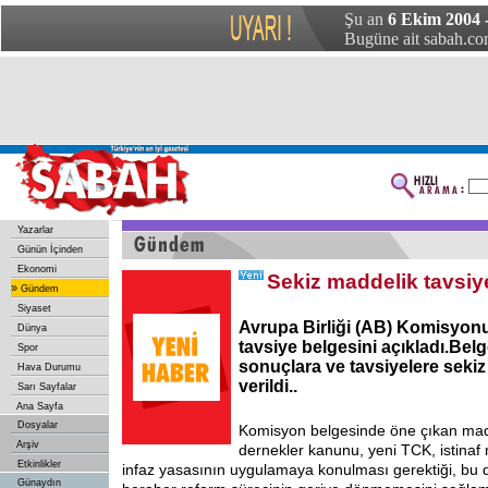
Şu an
6 Ekim 2004
Bugüne ait sabah.com
Yazarlar
Günün İçinden
Ekonomi
Sekiz maddelik tavsiy
»
Gündem
Siyaset
Avrupa Birliği (AB) Komisyonu, 
Dünya
tavsiye belgesini açıkladı.Bel
Spor
sonuçlara ve tavsiyelere seki
Hava Durumu
verildi..
Sarı Sayfalar
Ana Sayfa
Dosyalar
Komisyon belgesinde öne çıkan mad
Arşiv
dernekler kanunu, yeni TCK, istina
Etkinlikler
infaz yasasının uygulamaya konulması gerektiği, bu de
Günaydın