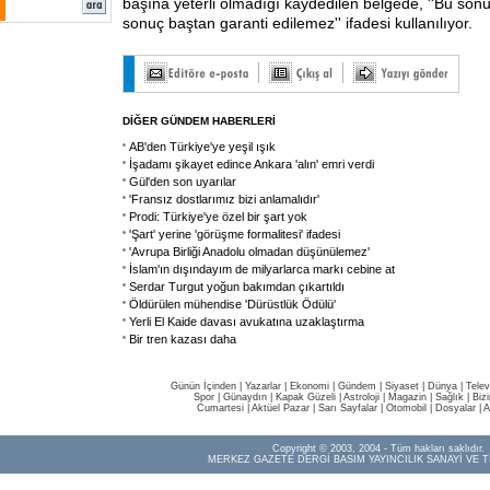
başına yeterli olmadığı kaydedilen belgede, ''Bu sonu 
sonuç baştan garanti edilemez'' ifadesi kullanılıyor.
DİĞER GÜNDEM HABERLERİ
AB'den Türkiye'ye yeşil ışık
İşadamı şikayet edince Ankara 'alın' emri verdi
Gül'den son uyarılar
'Fransız dostlarımız bizi anlamalıdır'
Prodi: Türkiye'ye özel bir şart yok
'Şart' yerine 'görüşme formalitesi' ifadesi
'Avrupa Birliği Anadolu olmadan düşünülemez'
İslam'ın dışındayım de milyarlarca markı cebine at
Serdar Turgut yoğun bakımdan çıkartıldı
Öldürülen mühendise 'Dürüstlük Ödülü'
Yerli El Kaide davası avukatına uzaklaştırma
Bir tren kazası daha
Günün İçinden
|
Yazarlar
|
Ekonomi
|
Gündem
|
Siyaset
|
Dünya |
Telev
Spor
|
Günaydın
|
Kapak Güzeli
|
Astroloji
|
Magazin
|
Sağlık
|
Biz
Cumartesi
|
Aktüel Pazar
|
Sarı Sayfalar
|
Otomobil
|
Dosyalar
|
A
Copyright © 2003, 2004 - Tüm hakları saklıdır.
MERKEZ GAZETE DERGİ BASIM YAYINCILIK SANAYİ VE T