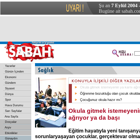
Şu an
7 Eylül 2004 -
Bugüne ait sabah.com
Yazarlar
Günün İçinden
Ekonomi
Gündem
Okula gitmek istemeyenin ya karnı ağrı
Siyaset
Öğrenme bozukluğu olan çocuk okulda
Dünya
Çocuğunuz okula hazır mı?
Spor
Hava Durumu
Okula gitmek istemeyeni
Sarı Sayfalar
ağrıyor ya da başı
Ana Sayfa
Dosyalar
Arşiv
Eğitim hayatıyla yeni tanışanya
Etkinlikler
sorunlaryaşayan çocuklar, gerçektevar olm
Günaydın