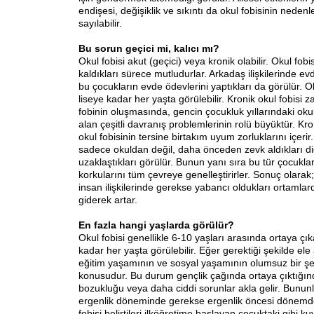
endişesi, değişiklik ve sıkıntı da okul fobisinin nedenl
sayılabilir.
Bu sorun geçici mi, kalıcı mı?
Okul fobisi akut (geçici) veya kronik olabilir. Okul fob
kaldıkları sürece mutludurlar. Arkadaş ilişkilerinde evd
bu çocukların evde ödevlerini yaptıkları da görülür. Ok
liseye kadar her yaşta görülebilir. Kronik okul fobisi 
fobinin oluşmasında, gencin çocukluk yıllarındaki okul 
alan çeşitli davranış problemlerinin rolü büyüktür. Kron
okul fobisinin tersine birtakım uyum zorluklarını içerir
sadece okuldan değil, daha önceden zevk aldıkları di
uzaklaştıkları görülür. Bunun yanı sıra bu tür çocukla
korkularını tüm çevreye genelleştirirler. Sonuç olarak
insan ilişkilerinde gerekse yabancı oldukları ortamlar
giderek artar.
En fazla hangi yaşlarda görülür?
Okul fobisi genellikle 6-10 yaşları arasında ortaya çık
kadar her yaşta görülebilir. Eğer gerektiği şekilde e
eğitim yaşamının ve sosyal yaşamının olumsuz bir şe
konusudur. Bu durum gençlik çağında ortaya çıktığın
bozukluğu veya daha ciddi sorunlar akla gelir. Bunun
ergenlik döneminde gerekse ergenlik öncesi dönemde
fobisi belirtileri ilköğretime başlayan çocuktaki gibi ku