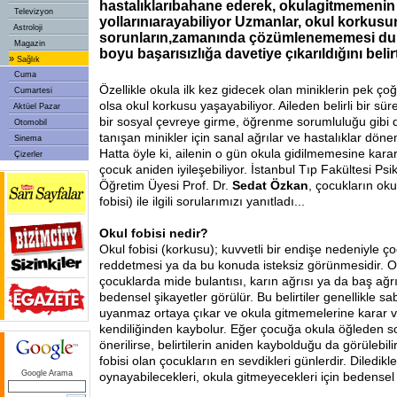
hastalıklarıbahane ederek, okulagitmemenin
Televizyon
yollarınıarayabiliyor Uzmanlar, okul korkusu
Astroloji
sorunların,zamanında çözümlenememesi du
Magazin
boyu başarısızlığa davetiye çıkarıldığını belir
»
Sağlık
Cuma
Özellikle okula ilk kez gidecek olan miniklerin pek çoğ
Cumartesi
olsa okul korkusu yaşayabiliyor. Aileden belirli bir sür
Aktüel Pazar
bir sosyal çevreye girme, öğrenme sorumluluğu gibi d
Otomobil
tanışan minikler için sanal ağrılar ve hastalıklar dönem
Sinema
Hatta öyle ki, ailenin o gün okula gidilmemesine karar 
Çizerler
çocuk aniden iyileşebiliyor. İstanbul Tıp Fakültesi Psik
Öğretim Üyesi Prof. Dr.
Sedat Özkan
, çocukların oku
fobisi) ile ilgili sorularımızı yanıtladı...
Okul fobisi nedir?
Okul fobisi (korkusu); kuvvetli bir endişe nedeniyle 
reddetmesi ya da bu konuda isteksiz görünmesidir. Ok
çocuklarda mide bulantısı, karın ağrısı ya da baş ağrı
bedensel şikayetler görülür. Bu belirtiler genellikle sa
uyanmaz ortaya çıkar ve okula gitmemelerine karar ve
kendiliğinden kaybolur. Eğer çocuğa okula öğleden s
önerilirse, belirtilerin aniden kaybolduğu da görülebili
fobisi olan çocukların en sevdikleri günlerdir. Diledikle
Google Arama
oynayabilecekleri, okula gitmeyecekleri için bedensel