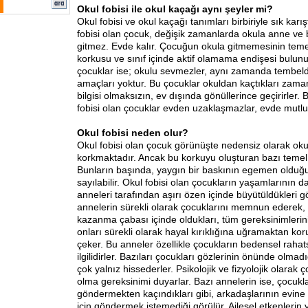
Okul fobisi ile okul kaçağı aynı şeyler mi?
Okul fobisi ve okul kaçağı tanımları birbiriyle sık karış
fobisi olan çocuk, değişik zamanlarda okula anne ve b
gitmez. Evde kalır. Çocuğun okula gitmemesinin temel
korkusu ve sınıf içinde aktif olamama endişesi bulun
çocuklar ise; okulu sevmezler, aynı zamanda tembeld
amaçları yoktur. Bu çocuklar okuldan kaçtıkları zam
bilgisi olmaksızın, ev dışında gönüllerince geçirirler. 
fobisi olan çocuklar evden uzaklaşmazlar, evde mutlu 
Okul fobisi neden olur?
Okul fobisi olan çocuk görünüşte nedensiz olarak ok
korkmaktadır. Ancak bu korkuyu oluşturan bazı temel 
Bunların başında, yaygın bir baskının egemen olduğu
sayılabilir. Okul fobisi olan çocukların yaşamlarının d
anneleri tarafından aşırı özen içinde büyütüldükleri gö
annelerin sürekli olarak çocuklarını memnun ederek, 
kazanma çabası içinde oldukları, tüm gereksinimlerini
onları sürekli olarak hayal kırıklığına uğramaktan koru
çeker. Bu anneler özellikle çocukların bedensel rahat
ilgilidirler. Bazıları çocukları gözlerinin önünde olmad
çok yalnız hissederler. Psikolojik ve fizyolojik olarak 
olma gereksinimi duyarlar. Bazı annelerin ise, çocuk
göndermekten kaçındıkları gibi, arkadaşlarının evin
için göndermek istemediği görülür. Ailesel etkenlerin ya