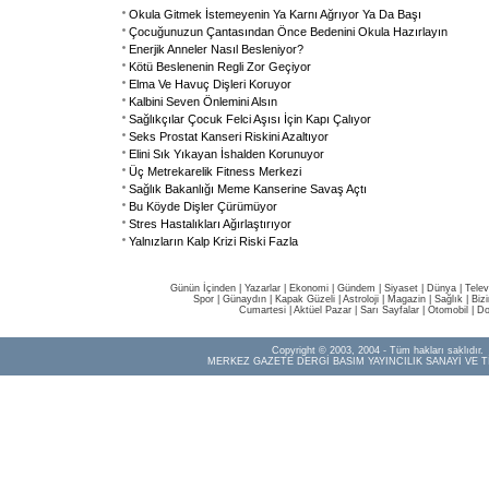
Okula Gitmek İstemeyenin Ya Karnı Ağrıyor Ya Da Başı
Çocuğunuzun Çantasından Önce Bedenini Okula Hazırlayın
Enerjik Anneler Nasıl Besleniyor?
Kötü Beslenenin Regli Zor Geçiyor
Elma Ve Havuç Dişleri Koruyor
Kalbini Seven Önlemini Alsın
Sağlıkçılar Çocuk Felci Aşısı İçin Kapı Çalıyor
Seks Prostat Kanseri Riskini Azaltıyor
Elini Sık Yıkayan İshalden Korunuyor
Üç Metrekarelik Fitness Merkezi
Sağlık Bakanlığı Meme Kanserine Savaş Açtı
Bu Köyde Dişler Çürümüyor
Stres Hastalıkları Ağırlaştırıyor
Yalnızların Kalp Krizi Riski Fazla
Günün İçinden
|
Yazarlar
|
Ekonomi
|
Gündem
|
Siyaset
|
Dünya |
Telev
Spor
|
Günaydın
|
Kapak Güzeli
|
Astroloji
|
Magazin
|
Sağlık
|
Biz
Cumartesi
|
Aktüel Pazar
|
Sarı Sayfalar
|
Otomobil
|
Do
Copyright © 2003, 2004 - Tüm hakları saklıdır.
MERKEZ GAZETE DERGİ BASIM YAYINCILIK SANAYİ VE T