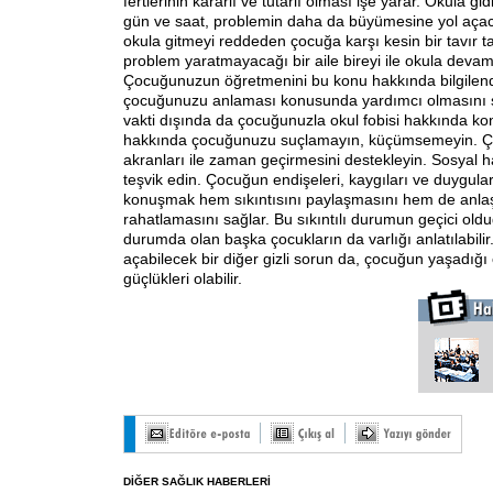
fertlerinin kararlı ve tutarlı olması işe yarar. Okula gid
gün ve saat, problemin daha da büyümesine yol açac
okula gitmeyi reddeden çocuğa karşı kesin bir tavır
problem yaratmayacağı bir aile bireyi ile okula devam
Çocuğunuzun öğretmenini bu konu hakkında bilgilen
çocuğunuzu anlaması konusunda yardımcı olmasını s
vakti dışında da çocuğunuzla okul fobisi hakkında ko
hakkında çocuğunuzu suçlamayın, küçümsemeyin. 
akranları ile zaman geçirmesini destekleyin. Sosyal h
teşvik edin. Çocuğun endişeleri, kaygıları ve duygula
konuşmak hem sıkıntısını paylaşmasını hem de anlaşı
rahatlamasını sağlar. Bu sıkıntılı durumun geçici olduğ
durumda olan başka çocukların da varlığı anlatılabilir.
açabilecek bir diğer gizli sorun da, çocuğun yaşadığı
güçlükleri olabilir.
DİĞER SAĞLIK HABERLERİ