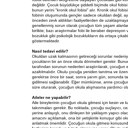
değildir. Çocuk büyüdükçe şiddetli biçimde okul fobis
bunun yerini "kronik okul fobisi" alır. Kronik okul fobi
fobinin oluşumunda gençler sadece okuldan değil, 
önceden zevk aldıkları faaliyetlerden de uzaklaşmaya
genellenmiş sorun olarak çocuğun tüm yaşam alanları
birlikte; bazı araştırmalar fobi ile beraber depresyon
bozukluk gibi psikolojik bozuklukların da ortaya çıkabil
göstermektedir.
Nasıl tedavi edilir?
Okuldan uzak kalmasının getireceği sorunlar nedeniyle
çocukların bir an önce okula dönmeleri gerekir. Bunun
tarafından sorunun nedenleri araştırılarak, çocuğun e
azaltılmalıdır. Okulu çocuğa yeniden tanıtma ve özend
gerekirse önce bir saat, sonra yarım gün, sonunda t
gidilmesi sağlanabilir. Eğer mümkünse, anne çocuğun
süre oturarak, çocuğun okula alışmasına yardımcı olab
Aileler ne yapabilir?
Aile bireylerinin çocuğun okula gitmesi için kesin ve k
takınmaları gerekir. Bu noktada, çocuğu suçlayıcı, ceza
yerine anlayışlı, onu dinleyen bir yaklaşım yapıcı ola
amacını açıklamak, ona bir yetişkinle konuşur gibi o
anlatmak önemlidir. Çocuğun okula gitmesi konusund