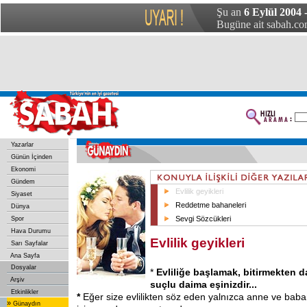
Şu an
6 Eylül 2004 
Bugüne ait sabah.com
Yazarlar
Günün İçinden
Ekonomi
Gündem
Evlilik geyikleri
Siyaset
Reddetme bahaneleri
Dünya
Sevgi Sözcükleri
Spor
Hava Durumu
Evlilik geyikleri
Sarı Sayfalar
Ana Sayfa
Dosyalar
*
Evliliğe başlamak, bitirmekten d
Arşiv
suçlu daima eşinizdir...
Etkinlikler
*
Eğer size evlilikten söz eden yalnızca anne ve bab
»
Günaydın