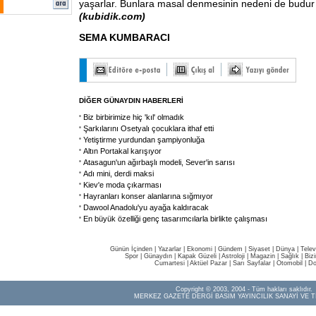
yaşarlar. Bunlara masal denmesinin nedeni de budur
(kubidik.com)
SEMA KUMBARACI
DİĞER GÜNAYDIN HABERLERİ
Biz birbirimize hiç 'kıl' olmadık
Şarkılarını Osetyalı çocuklara ithaf etti
Yetiştirme yurdundan şampiyonluğa
Altın Portakal karışıyor
Atasagun'un ağırbaşlı modeli, Sever'in sarısı
Adı mini, derdi maksi
Kiev'e moda çıkarması
Hayranları konser alanlarına sığmıyor
Dawool Anadolu'yu ayağa kaldıracak
En büyük özelliği genç tasarımcılarla birlikte çalışması
Günün İçinden
|
Yazarlar
|
Ekonomi
|
Gündem
|
Siyaset
|
Dünya |
Telev
Spor
|
Günaydın
|
Kapak Güzeli
|
Astroloji
|
Magazin
|
Sağlık
|
Biz
Cumartesi
|
Aktüel Pazar
|
Sarı Sayfalar
|
Otomobil
|
Do
Copyright © 2003, 2004 - Tüm hakları saklıdır.
MERKEZ GAZETE DERGİ BASIM YAYINCILIK SANAYİ VE T