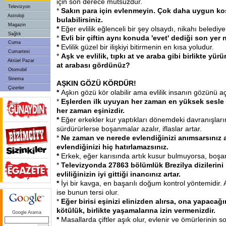
için son derece mutsuzdur.
Televizyon
*
Sakın para için evlenmeyin. Çok daha uygun ko
Astroloji
bulabilirsiniz.
Magazin
*
Eğer evlilik eğlenceli bir şey olsaydı, nikahı beled
Sağlık
*
Evli bir çiftin aynı konuda 'evet' dediği son yer 
Cuma
*
Evlilik güzel bir ilişkiyi bitirmenin en kısa yoludur.
Cumartesi
*
Aşk ve evlilik, tıpkı at ve araba gibi birlikte yü
Aktüel Pazar
at arabası gördünüz?
Otomobil
Sinema
AŞKIN GÖZÜ KÖRDÜR!
Çizerler
*
Aşkın gözü kör olabilir ama evlilik insanın gözünü aç
*
Eşlerden ilk uyuyan her zaman en yüksek sesle 
her zaman eşinizdir.
*
Eğer erkekler kur yaptıkları dönemdeki davranışlarını
sürdürürlerse boşanmalar azalır, iflaslar artar.
*
Ne zaman ve nerede evlendiğinizi anımsarsınız 
evlendiğinizi hiç hatırlamazsınız.
*
Erkek, eğer karısında artık kusur bulmuyorsa, boşa
*
Televizyonda 27863 bölümlük Brezilya dizilerini 
evliliğinizin iyi gittiği inancınız artar.
*
İyi bir kavga, en başarılı doğum kontrol yöntemidir.
ise bunun tersi olur.
*
Eğer birisi eşinizi elinizden alırsa, ona yapacağ
kötülük, birlikte yaşamalarına izin vermenizdir.
Google Arama
*
Masallarda çiftler aşık olur, evlenir ve ömürlerinin