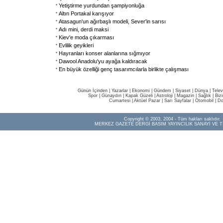
Yetiştirme yurdundan şampiyonluğa
Altın Portakal karışıyor
Atasagun'un ağırbaşlı modeli, Sever'in sarısı
Adı mini, derdi maksi
Kiev'e moda çıkarması
Evlilik geyikleri
Hayranları konser alanlarına sığmıyor
Dawool Anadolu'yu ayağa kaldıracak
En büyük özelliği genç tasarımcılarla birlikte çalışması
Günün İçinden
|
Yazarlar
|
Ekonomi
|
Gündem
|
Siyaset
|
Dünya |
Telev
Spor
|
Günaydın
|
Kapak Güzeli
|
Astroloji
|
Magazin
|
Sağlık
|
Biz
Cumartesi
|
Aktüel Pazar
|
Sarı Sayfalar
|
Otomobil
|
Do
Copyright © 2003, 2004 - Tüm hakları saklıdır.
MERKEZ GAZETE DERGİ BASIM YAYINCILIK SANAYİ VE T