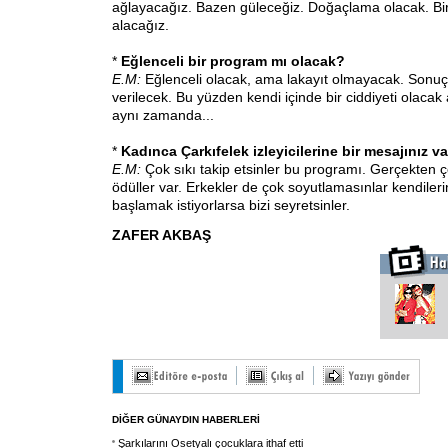
ağlayacağız. Bazen güleceğiz. Doğaçlama olacak. Bir
alacağız.
*
Eğlenceli bir program mı olacak?
E.M:
Eğlenceli olacak, ama lakayıt olmayacak. Sonuçta
verilecek. Bu yüzden kendi içinde bir ciddiyeti olaca
aynı zamanda...
*
Kadınca Çarkıfelek izleyicilerine bir mesajınız v
E.M:
Çok sıkı takip etsinler bu programı. Gerçekten ç
ödüller var. Erkekler de çok soyutlamasınlar kendileri
başlamak istiyorlarsa bizi seyretsinler.
ZAFER AKBAŞ
DİĞER GÜNAYDIN HABERLERİ
Şarkılarını Osetyalı çocuklara ithaf etti