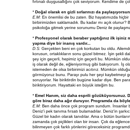
fırtınalı duygusallığını çok seviyorum. Kendime de ç
*
Doğal olarak en gizli sırlarınızı da paylaşıyors
E.M:
En önemlisi de bu zaten. Biz hayatımızda hiçbir 
birbirimizden saklamadık. Bu kadar mı açık olunur? 
psikoloğa gitmek yerine sorunumu Deniz ile paylaşma
*
Profesyonel olarak beraber yaptığınız ilk işiniz 
yapma diye bir inanış vardır...
D.S:
Gerçekten beni en çok korkutan bu oldu. Ailemd
korusun, ortaklıkların sonu güzel bitmez. İşin şekli d
şey için geçerli, hepimiz için geçerli bu. Mümkün ol
iş olarak değil de, eğleniyormuş gibi bakıyorum. İş o
istemeden de olsa birbirimizi acıtırız. Mümkün olduğu
görmüyoruz bunu. Parayı pulu her şeyi kaybetmeyi gö
soruyorlar. Ne biriktirdin bugüne kadar diye. Ben par
biriktiriyorum. Hayattaki en büyük isteğim bu.
*
Emel Hanım, siz daha esprili gözüküyorsunuz. 
göre biraz daha ağır duruyor. Programda da böyle
E.M:
Ben daha önce çok program sundum. İnsanlar b
Deniz'i pek tanıma fırsatı bulamadılar. Deniz'in şarkıc
Güzel bir kadın olarak tanıdılar. Ama o bütün bunların
zamanda çok piçlikleri olan bir insan. Çok da eğlencel
bilinmeyen çok farklı yönlerini göreceksiniz program