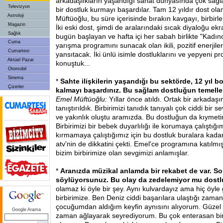
arkadaşlıkların yaşandığı sanat dünyasında çok sağl
Televizyon
bir dostluk kurmayı başardılar. Tam 12 yıldır dost ola
Astroloji
Müftüoğlu, bu süre içerisinde bırakın kavgayı, birbirler
Magazin
İki eski dost, şimdi de aralarındaki sıcak diyaloğu ekr
Sağlık
bugün başlayan ve hafta içi her sabah birlikte "Kadınc
Cuma
yarışma programını sunacak olan ikili, pozitif enerjileri
Cumartesi
yansıtacak. İki ünlü isimle dostluklarını ve yepyeni p
Aktüel Pazar
konuştuk...
Otomobil
Sinema
*
Sahte ilişkilerin yaşandığı bu sektörde, 12 yıl 
Çizerler
kalmayı başardınız. Bu sağlam dostluğun temeller
Emel Müftüoğlu:
Yıllar önce atıldı. Ortak bir arkadaş
tanıştırıldık. Birbirimizi tanıdık tanıyalı çok ciddi bir s
ve yakınlık oluştu aramızda. Bu dostluğun da kıymetin
Birbirimizi bir bebek duyarlılığı ile korumaya çalıştığım
kırmamaya çalıştığımız için bu dostluk buralara kadar
atv'nin de dikkatini çekti. Emel'ce programına katıl
bizim birbirimize olan sevgimizi anlamışlar.
*
Aranızda müzikal anlamda bir rekabet de var. So
söylüyorsunuz. Bu olay da zedelemiyor mu dos
olamaz ki öyle bir şey. Aynı kulvardayız ama hiç öyl
birbirimize. Ben Deniz ciddi başarılara ulaştığı zama
çocuğumdan aldığım keyfin aynısını alıyorum. Güzel 
Google Arama
zaman ağlayarak seyrediyorum. Bu çok enterasan bir 