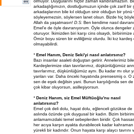
olmuyor. Duygularını hiçbir zaman kandıramazsın. Bi
arkadaşlığımızın, dostluğumuzun içinde çok zarif bir 
arkadaşlarının bile kıl olduğun sinir olduğun bir yönü
söyleyemezsin, söylersen lanet olsun. Bizde hiç böyl
Allah da yaşatmasın!
D.S:
Ben kendime nasıl davranı
Emel'e de öyle davranıyorum. Öyle olunca dengeler 
oturuyor. İkimizden biri karşı cins olsaydı, birbirimize 
Ömür boyu süren bir evliliğimiz olurdu. İki kız kardeş 
olmayabilirdi.
*
Emel Hanım, Deniz Seki'yi nasıl anlatırsınız?
Bazı insanlar asaleti doğuştan getirir. Annelerimiz bile
Kardeşlerimize olan tavırlarımız, düşkünlüğümüz ann
tavırlarımız, düşkünlüğümüz aynı. Bu kadar mı olur ya
yanları var. Daha önceki hayatında prensesmiş o. O z
sen de
eşek değilsin yani. Bunun karşılığında sen de
çok kibar oluyorsun, asilleşiyorsun.
*
Deniz Hanım, siz Emel Müftüoğlu'nu nasıl
anlatırsınız?
Emel çok deli dolu, hayat dolu, eğlenceli gözükse de
aslında özünde çok duygusal bir kadın. Bizim birbirim
anlamamızdaki temel sebeplerden biridir. Çok hassas
her acıya karşın ayakta durabilecek kadar kahraman
yürekli bir kadındır. Onun hayata karşı alaycı tavrını 