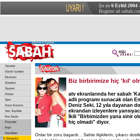
Şu an
6 Eylül 2004 
Bugüne ait sabah.com
Yazarlar
Günün İçinden
Ekonomi
Biz birbirimize hiç 'kıl' o
Gündem
Siyaset
atv ekranlarında her sabah 'Ka
Dünya
adlı programı sunacak olan E
Spor
Deniz Seki, 12 yıla dayanan do
Hava Durumu
ekrandan izleyenlere yansıya
Sarı Sayfalar
İkili "Birbimizden yana sinir 
Ana Sayfa
hiç olmadı" diyor.
Dosyalar
Arşiv
Etkinlikler
Onlar bir zoru başardı... Sahte ilişkilerin, çıkarcı dostl
»
Günaydın